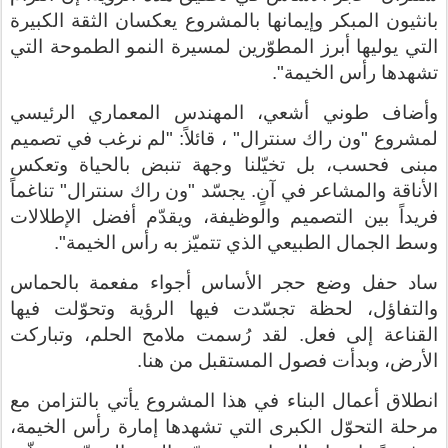
بانثيون المبكر وإيمانها بالمشروع يعكسان الثقة الكبيرة
التي يوليها أبرز المطوّرين لمسيرة النمو الطموحة التي
تشهدها رأس الخيمة
."
وأضاف طوني أشعي، المهندس المعماري الرئيسي
لمشروع "ون راك سنترال"
، قائلاً
:
"لم نرغب في تصميم
مبنى فحسب، بل تخيّلنا وجهة تنبض بالحياة وتعكس
الأناقة والمشاعر في آنٍ. يجسّد
"ون راك سنترال"
تناغماً
فريداً بين التصميم والوظيفة، ويقدّم أفضل الإطلالات
وسط الجمال الطبيعي الذي تتميّز به رأس الخيمة
."
ساد حفل وضع حجر الأساس أجواء مفعمة بالحماس
والتفاؤل، لحظة تجسّدت فيها الرؤية وتحوّلت فيها
القناعة إلى فعل. لقد رُسمت ملامح الحلم، وتباركت
الأرض، وبدأت فصول المستقبل من هنا
.
انطلاق أعمال البناء في هذا المشروع يأتي بالتزامن مع
مرحلة التحوّل الكبرى التي تشهدها إمارة رأس الخيمة،