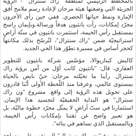
بالمخطط الرئيسي لمنطقة "راك سنترال" - الرؤية
الجريئة التي وضعتها هيئة مرجان لإعادة رسم ملامح أفق
الإمارة ونمط حياتها الحضري. ففي حين رأى الآخرون
مجرّد إمكانات، رأت بانثيون هدفاً ورسالة
.
وبإيمان راسخ
بمستقبل رأس الخيمة، استثمرت بانثيون في ستّة أراضٍ
استراتيجيّة ضمن "راك سنترال"، لتُرسّخ بذلك مكانتها
كحجر أساس في مسيرة تطوّر هذا الحي الجديد
.
كالبش كيناريوالا، مؤسّس شركة بانثيون للتطوير
العقاري، قال
:
"بانثيون كانت أوّل من آمن برؤية راك
سنترال. رأينا ما تخيّلته مرجان: حيّ نابض بالحياة
بمستوى عالمي، وعرفنا منذ اللّحظة الأولى أنّنا قادرون
على تحويل هذه الرؤية إلى واقع. مشروع
"ون راك
سنترال"
هو البداية الحقيقيّة لتجسيد هذا الإيمان.
استثمارنا في ستّ أراضٍ لا يمثّل مجرّد خطوة ماليّة، بل
هو تعبير واضح عن ثقتنا بإمكانات رأس الخيمة،
وبالمستقبل الذي نساهم في بنائه".
يمتد مشروع
"ون راك سنترال"
المرتقب على مساحة