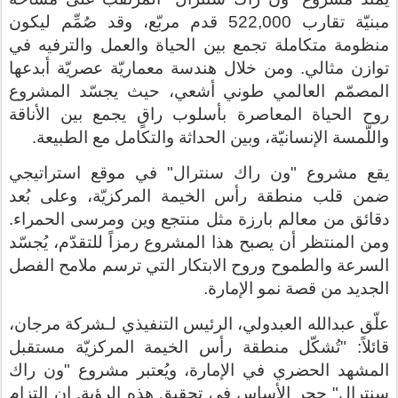
مبنيّة تقارب 522,000 قدم مربّع، وقد صُمِّم ليكون
منظومة متكاملة تجمع بين الحياة والعمل والترفيه في
توازن مثالي. ومن خلال هندسة معماريّة عصريّة أبدعها
المصمّم العالمي طوني أشعي، حيث يجسّد المشروع
روح الحياة المعاصرة بأسلوب راقٍ يجمع بين الأناقة
واللّمسة الإنسانيّة، وبين الحداثة والتكامل مع الطبيعة
.
يقع مشروع
"ون راك سنترال"
في موقع استراتيجي
ضمن قلب منطقة رأس الخيمة المركزيّة، وعلى بُعد
دقائق من معالم بارزة مثل منتجع وين ومرسى الحمراء.
ومن المنتظر أن يصبح هذا المشروع رمزاً للتقدّم، يُجسّد
السرعة والطموح وروح الابتكار التي ترسم ملامح الفصل
الجديد من قصة نمو الإمارة
.
علّق عبدالله العبدولي، الرئيس التنفيذي لـشركة مرجان،
قائلاً
:
"تُشكّل منطقة رأس الخيمة المركزيّة مستقبل
المشهد الحضري في الإمارة، ويُعتبر مشروع
"ون راك
سنترال"
حجر الأساس في تحقيق هذه الرؤية. إن التزام