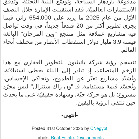
مدفوعةً بازدهار السياحة، وتوسّع البنية التحتيّة، وتدفّق
الاستثمارات العالميّة. فقد استقبلت الإمارة خلال النصف
الأوّل من عام 2025 ما يزيد على 654,000 زائر، فيما
يجري تطوير أكثر من 20 فندقاً جديداً، في وقت تواصل
فيه مشاريع عملاقة مثل منتجع "وين المرجان" البالغة
قيمته 3.9 مليار دولار استقطاب الأنظار من مختلف أنحاء
العالم
.
تنسجم رؤية شركة بانيثيون للتطوير العقاري مع هذا
الزخم المتصاعد، إذ تبادر إلى البناء بخطى استباقيّة،
وتُشيّد مشاريع تعبّر عن الطموح، وتحاكي الإحساس،
وتُجسّد قيمة مستدامة
.
فـ
"ون راك سنترال"
ليس مجرّد
مشروع؛ بل هو حركة حيّة، وشهادة حقيقيّة على ما يحدث
حين تلتقي الرؤية باليقين
.
-انتهى-
Posted
31st October 2025
by
CNegypt
Labels:
Real-Estate-Developments