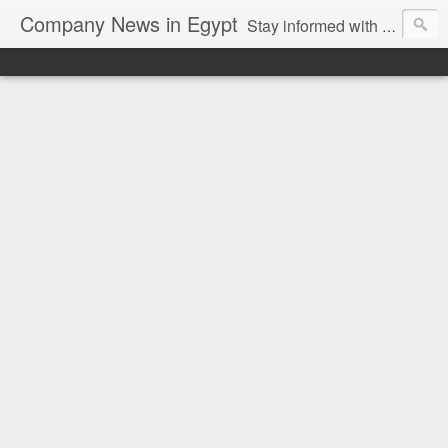
Company News in Egypt
Stay informed with the latest company news and developments in Egypt and the region through our unbiased and direct news platform. Our blog publishes press releases and news directly from companies and their PR agencies, giving you a clear and unfiltered view of the industry. Make informed decisions with our easy to follow and clutter-free approach to company news.