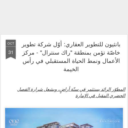
بانثيون للتطوير العقاري: أوّل شركة تطوير
OCT
خاصّة تؤمن بمنطقة "راك سنترال" - مركز
31
الأعمال ونمط الحياة المستقبلي في رأس
الخيمة
المطوّر الرائد يستثمر في ستّة أراضٍ، ويشعل شرارة الفصل
الحضري المقبل في الإمارة