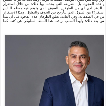
ق هذه الفجوة، بل الطريقة التي يحدث بها ذلك: من خلال استقرار
ن الذعر لدى أي من الطرفين. السوق الذي يتوقع فيه معظم الناس
ر استقرارًا من السوق الذي يتأرجح بين الخوف والتفاؤل، وهذا الاستقرار
اش في الصفقات. وفي العادة، يغلق الطرفان هذه الفجوة قبل أن تبدأ
وليس بعد ذلك؛ ولهذا السبب نراقب هذا النمط السلوكي عن كثب كما
ا