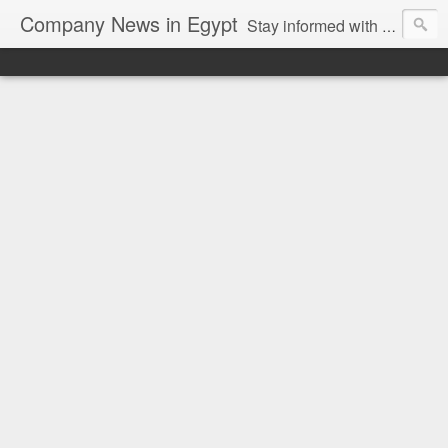
Company News in Egypt
Stay informed with the latest company news and developments in Egypt and the region through our unbiased and direct news platform. Our blog publishes press releases and news directly from companies and their PR agencies, giving you a clear and unfiltered view of the industry. Make informed decisions with our easy to follow and clutter-free approach to company news.