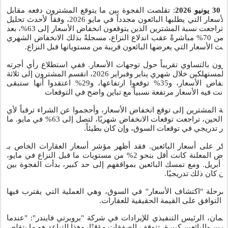
30
يونيو 2026
: تقلصت الفجوة بين ما يتوقع المشترون دفعه مقابل
العقارات في دولة الإمارات، والأسعار التي يطلبها البائعون مجدداً في مايو 2026، وفقاً لأحدث تحليل
أجرته شركة "بروبرتي فايندر". وتراجعت نسبة المشترين الذين يتوقعون انخفاض الأسعار إلى 63%، بعد
أن بلغت ذروتها لتصل إلى أكثر من 70% مباشرةً عقب اندلاع النزاع، مسجلةً بذلك الانخفاض الشهري
قيت الأسعار التي يعرضها البائعون قريبة من مستوياتها قبل النزاع
ترون بالتساوي تقريباً حول توجهات الأسعار. ففي استطلاع رأي أجرته
"بروبرتي فايندر" حول توجهات المستهلكين خلال شهري يناير وفبراير 2026، انقسم المشترون إلى ثلاثة
أقسام تقريباً: 36% توقعوا انخفاض الأسعار، و35% توقعوا ارتفاعها، و29% اعتقدوا أنها ستبقى
نت فيه الأسعار مرتفعة نسبياً مع تباين واضح في التوقعات
بية المشترين إلى توقع انخفاض الأسعار، وأحجموا عن الشراء ترقباً لأي
انخفاض في الأسعار. ومنذ ذلك الحين، تراجعت توقعات الانخفاض شهريًا، لتصل إلى 63% في مايو. ما
قرار تدريجي في توقعات السوق، وإن كان بطيئاً
ُذكر على أسعار البائعين. فقد أظهر مؤشر أسعار العقارات الخاص بـ
"بروبرتي فايندر" أن أسعار العرض المعلنة كانت أقل بنحو 2% من مستويات ما قبل النزاع في مايو،
ً بانخفاضها بنحو 1% في أبريل. ومع تمسك البائعين بمواقفهم إلى حد كبير، بدأت الفجوة بين
إن كان ذلك تدريجيًا
مرحلة "اكتشاف الأسعار" في السوق، وهي العملية التي يقترب فيها
من التوافق على القيمة الحقيقية للعقارات
ان، الرئيس التنفيذي للإيرادات في شركة "بروبرتي فايندر": "عندما
ين والبائعين كبيرة، تتوقف الصفقات مؤقتًا، وهذا التباعد هو ما يتقلص