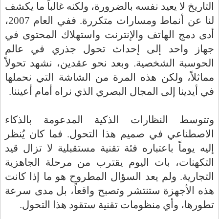
التاريخ لا يعيد نفسه
بالضرورة
، ولكنه غالباً ما يكشف
لنا عن أنماط
ومسارات متكررة
. ففي
ال
عام 2007،
أدى دمج الهاتف والإنترنت واستهلاك المحتوى في
جهاز واحد إلى إحداث تحول جذري في عالم
الحوسبة الشخصية. وبعد نحو عقدين، نشهد تحولاً
مماثلاً، ولكن هذه المرة من الشاشة التي نحملها
في أيدينا إلى المجال البصري الذي نراه أمام أعيننا.
وتتوسط النظارات الذكية المدعومة بالذكاء
الاصطناعي في صميم هذا التحول. فما كان يُنظر
إليه يوماً باعتباره فئة تقنية مستقبلية لا تزال قيد
التكهنات، بات اليوم يقترب من مرحلة الجاهزية
التجارية. ولم يعد السؤال المطروح هو ما إذا كانت
هذه الأجهزة ستنتشر وتصبح واقعاً، بل مدى سرعة
تطورها، وأي منظومات تقنية ستقود هذا التحول.