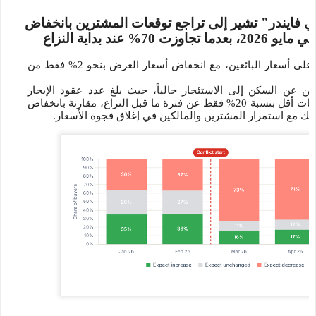
ي فايندر" تشير إلى تراجع توقعات المشترين بانخفاض
لم يطرأ أي تغيير يُذكر على أسعار البائعين، مع انخفاض أسعار العرض بنحو 2% فقط من
ع
ثين عن السكن إلى الاستئجار حالياً، حيث بلغ عدد عقود الإيجار
الجديدة في مايو مستويات أقل بنسبة 20% فقط عن فترة ما قبل النزاع، مقارنة بانخفاض