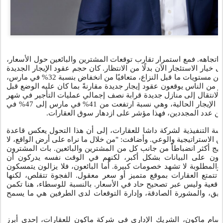
ر اتجاهه. فمع استمرار تقارب توقعات المشترين والبائعين حول الأسعار
خيار الاستئجار الآن بدلًا من الانتظار. كان حجم عقود الإيجار الجديدة
في مايو أقل بنسبة 20% فقط من مستويات ما قبل النزاع، متعافيًا من انخفاض بنسبة 32% في مارس،
ثير من الناس يوقعون عقود إيجار جديدة مقارنةً بما كان عليه الوضع قبل
انتقال إلى منازل جديدة قرابة نصف إجمالي عمليات التأجير في شهر
مايو، بدلاً من مجرد تجديد عقود الإيجار الحالية، وهي نسبة ارتفعت من 41% في مارس إلى 47% في
قلين عدد المجددين، فهذا مؤشر على ازدهار سوق العقارات
يسة التنفيذية لشركة داشا للعقارات، إلى أن هذا التحول يعكس قاعدة
 الاستراتيجية والوعي. وأضافت: "من خلال ما نراه على أرض الواقع، لا
نهج أكثر انضباطاً من جانب كل من المشترين والبائعين. بات المشترون
دون على البيانات بشكل أكبر، لكنهم في الوقت نفسه يدركون أن
والمطلوبة لا تشهد خصومات كبيرة. أما البائعون، فلا يزالون يتمسكون
 تتمتع العقارات بموقع متميز أو سعر معقول. الفجوة تتقلص، لكنها
اقعية وليس عبر تصحيح حاد في الأسعار. بالنسبة للوسطاء، هنا تكمن
قيق، والمشورة الصادقة، وإدارة التوقعات لدى الطرفين هي ما يسمح
ل سام ماكون، الشريك الإداري في شركة ماكون للعقارات، إحدى أبرز