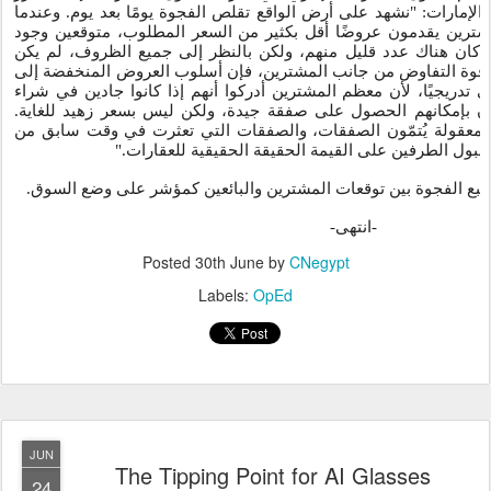
لإمارات: "نشهد على أرض الواقع تقلص الفجوة يومًا بعد يوم. وعندما
 المشترين يقدمون عروضًا أقل بكثير من السعر المطلوب، متوقعين وجود
عل، كان هناك عدد قليل منهم، ولكن بالنظر إلى جميع الظروف، لم يكن
مرار قوة التفاوض من جانب المشترين، فإن أسلوب العروض المنخفضة إلى
ى تدريجيًا، لأن معظم المشترين أدركوا أنهم إذا كانوا جادين في شراء
ن بإمكانهم الحصول على صفقة جيدة، ولكن ليس بسعر زهيد للغاية
ًا معقولة يُتمّون الصفقات، والصفقات التي تعثرت في وقت سابق من
مع قبول الطرفين على القيمة الحقيقة الحقيقية للعقارات
 تتبع الفجوة بين توقعات المشترين والبائعين كمؤشر على وضع السوق
-
انتهى
-
Posted
30th June
by
CNegypt
Labels:
OpEd
JUN
The Tipping Point for AI Glasses
24