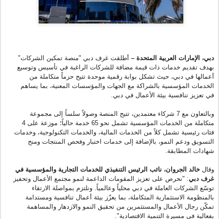
دبي، الإمارات العربية المتحدة –
أطلقت غرف دبي
"
منصة تمكين الشركات"
بهدف تقديم خدمات ذات قيمة مضافة للشركات الراغبة في تأسيس وتوسيع
أعمالها في دبي، حيث تشكل بوابة رقمية موحدة تتيح حزماً متكاملة من
الخدمات المؤسسية بالشراكة مع الجهات والمؤسسات المعنية، بما يساهم
في تعزيز تنافسية بيئة الأعمال في دبي.
وبالتعاون مع 7 شركاء معتمدين، تتيح المنصة وصولاً سلساً إلى مجموعة
متكاملة من الخدمات المؤسسية تشمل نحو
65
خدمة حالياً؛ موزعة على 4
فئات رئيسية تشمل كلاً من الخدمات المالية، والخدمات التكنولوجية، وخدمات
التسويق ودعم النمو
، بالإضافة إلى
خدمات اختبار وفحص المنتجات ومنح
شهادات المطابقة.
وقال
خالد الجروان، نائب الرئيس التنفيذي للخدمات التجارية والمؤسسية في
غرف دبي
: "نحرص على تعزيز المقومات الداعمة لنمو مجتمع الأعمال وتحفيز
توسّع الشركات العاملة في دبي محلياً وعالمياً. ونلتزم بمواصلة الارتقاء
بالمنظومة الاستثمارية المتكاملة، بما يعزّز بيئة أعمال تنافسية ومستدامة
تمكّن رجال الأعمال والمستثمرين من تحقيق النمو والازدهار والمساهمة
بفعالية في مسيرة التنمية الاقتصادية".