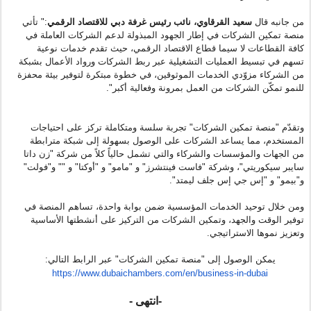
من جانبه قال
سعيد القرقاوي، نائب رئيس غرفة دبي للاقتصاد الرقمي
:" تأتي
منصة تمكين الشركات في إطار الجهود المبذولة لدعم الشركات العاملة في
كافة القطاعات لا سيما قطاع الاقتصاد الرقمي، حيث تقدم خدمات نوعية
تسهم في تبسيط العمليات التشغيلية عبر ربط الشركات ورواد الأعمال بشبكة
من الشركاء مزوّدي الخدمات الموثوقين، في خطوة مبتكرة لتوفير بيئة محفزة
للنمو تمكّن الشركات من العمل بمرونة وفعالية أكبر"
.
وتقدّم "منصة تمكين الشركات" تجربة سلسة ومتكاملة تركز على احتياجات
المستخدم،
م
ما يساعد الشركات على الوصول بسهولة إلى شبكة مترابطة
من الجهات والمؤسسات والشركاء
والتي تشمل حالياً كلاً من شركة "زن داتا
سايبر سيكوريتي"، وشركة "فاست فينتشرز" و "مامو" و "أوكتا" و "" و"فولت"
و"بيمو" و "إس جي إس جلف ليمتد".
ومن خلال توحيد الخدمات المؤسسية ضمن بوابة واحدة، تساهم المنصة في
توفير الوقت والجهد، وتمكين الشركات من التركيز على أنشطتها الأساسية
وتعزيز نموها الاستراتيجي
.
يمكن الوصول إلى "منصة تمكين الشركات
"
عبر الرابط التالي
:
https://www.dubaichambers.com/
en/business-in-dubai
-انتهى -