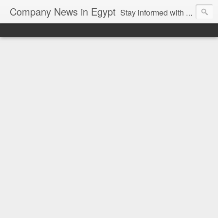
Company News in Egypt
Stay informed with the latest company news and developments in Egypt and the region through our unbiased and direct news platform. Our blog publishes press releases and news directly from companies and their PR agencies, giving you a clear and unfiltered view of the industry. Make informed decisions with our easy to follow and clutter-free approach to company news.