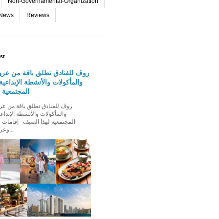
Non-Governamental-Organization
-News
Reviews
st
روڤ للفنادق تطلق باقة من عرو
والمأكولات والأنشطة الإبداعية 
المجتمعية 
والمأكولات والأنشطة الإبداعي
المجتمعية لهذا الصيف إقامات ع
وعروض إقامة ت...