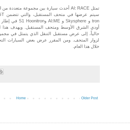
تمثل
AI: RACE
أحدث سيارة بين مجموعة متعددة من السي
سيتم عرضها في متحف المستقبل، والتي تتضمن
GT
tron
و
Skysphere
و
AI:ME
و
S1 Hoonitron
في إطار ا
أودي الشرق الأوسط ومتحف المستقبل. ويهدف هذا الت
حالياً، إلى عرض مستقبل التنقل الذي يتمثل في مجمو
لزوار المتحف. ومن المقرر عرض بعض السيارات التجريب
خلال هذا العام.
Home
Older Post