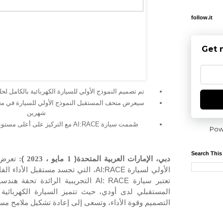
follow.it
Get 
تم تصميم النموذج الأولي للسيارة الكهربائية بالكامل لح
سيعرض متحف المستقبل النموذج الأولي للسيارة في معر
شهرين
AI:RACE
صُممت سيارة
مع التركيز على أعلى مستويات
Pow
Search This
دبي، الإمارات العربية المتحدة
)
1 مايو
،
2023
(
:
تعرض 
الأولي لسيارة
AI:RACE
، التي تجسد مستقبل الأداء ال
تعتبر سيارة
AI: RACE
التجريبية الرائدة تحفة هندسي
المستقبلي لدى أودي، حيث تتميز السيارة الكهربائية با
التصميم وقوة الأداء، وتسعى إلى إعادة تشكيل ملامح مست