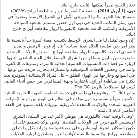
تختار الخليج مقراً لمكتبها الثالث خارج البلاد
دبي، (1 أبريل 2014)
– جمعية كاليفورنيا لزوار مقاطعة أورانج (OCVA)
ستفتتح هذا الشهر مكتبها الترويجي الأول في الشرق الأوسط وتحديداً في
دبي. يمثل المكتب الجديد في دبي أول حضور مستمر لجمعية السياحة
الأمريكية والمكتب الثالث لجمعية كاليفورنيا لزوار مقاطعة أورانج خارج
البلاد.
"إن وجود تمثيل لنا في الشرق الأوسط يكتسب أهمية كبيرة جداً بالنسبة لنا
وهو أمر يعود بطبيعة الحال لعدة أسباب،" قال إد فولر، الرئيس والمدير
التنفيذي لجمعية كاليفورنيا لزوار مقاطعة أورانج. "لقد زار الولايات المتحدة
ما يقرب من مليون مسافر من الشرق الأوسط خلال العام الماضي. جاؤوا
لزيارة مواقعنا ذات المستويات العالمية الجذابة للأسرة، ومتنزهات الملاهي،
والمتاجر، وحضور الحفلات الموسيقية والمشاركة بتجارب فريدة من نوعها
في المواقع وخارجها في الهواء الطلق – كل المزايا الإستثنائية المتوفرة لدينا
بكثرة في مقاطعة أورانج، باعتبارها وجهة المسافرين من جميع أنحاء العالم،
يُرمز لها اصطلاحياً بالرمز The OC.
وتابع قائلاً: "... وعلاوة على ذلك، فإن خدمة الخطوط الجوية التجارية الثنائية
الأسرع نمواً والمستمرة دون توقف في العالم هي اليوم بين دولة الإمارات
العربية المتحدة والولايات المتحدة الأمريكية، وبزيادة بلغت نسبتها في العقد
الماضي 1,500 بالمئة،"
"وفي الوقت عينه، كاليفورنيا هي موطن لأكبر عدد من السكان الشرق
أوسطيين المهاجرين في الولايات المتحدة. ونحن نؤكد بتصميم على أن
يكون السكان الشرق أوسطيين على معرفة وثيقة ودراية بكل ما يتعلق
بمقاطعة أورانج، ولا سيما بالنسبة لأولئك الذين يخططون لزيارة الولايات