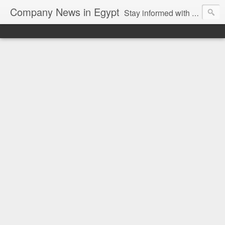
Company News in Egypt
Stay informed with the latest company news and developments in Egypt and the region through our unbiased and direct news platform. Our blog publishes press releases and news directly from companies and their PR agencies, giving you a clear and unfiltered view of the industry. Make informed decisions with our easy to follow and clutter-free approach to company news.