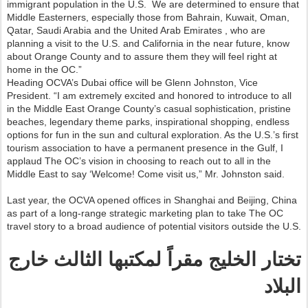
immigrant population in the U.S. We are determined to ensure that
Middle Easterners, especially those from Bahrain, Kuwait, Oman,
Qatar, Saudi Arabia and the United Arab Emirates , who are
planning a visit to the U.S. and California in the near future, know
about Orange County and to assure them they will feel right at
home in the OC.”
Heading OCVA’s Dubai office will be Glenn Johnston, Vice
President. “I am extremely excited and honored to introduce to all
in the Middle East Orange County’s casual sophistication, pristine
beaches, legendary theme parks, inspirational shopping, endless
options for fun in the sun and cultural exploration. As the U.S.’s first
tourism association to have a permanent presence in the Gulf, I
applaud The OC’s vision in choosing to reach out to all in the
Middle East to say ‘Welcome! Come visit us,” Mr. Johnston said.
Last year, the OCVA opened offices in Shanghai and Beijing, China
as part of a long-range strategic marketing plan to take The OC
travel story to a broad audience of potential visitors outside the U.S.
تختار الخليج مقراً لمكتبها الثالث خارج
البلاد