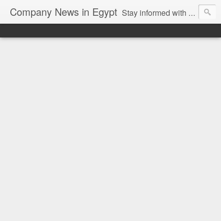
Company News in Egypt
Stay informed with the latest company news and developments in Egypt and the region through our unbiased and direct news platform. Our blog publishes press releases and news directly from companies and their PR agencies, giving you a clear and unfiltered view of the industry. Make informed decisions with our easy to follow and clutter-free approach to company news.