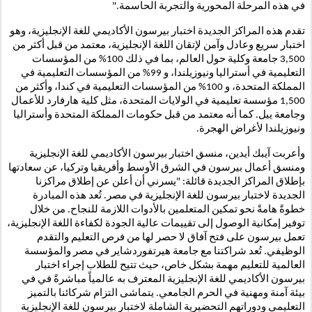
في هذه المرحلة المحورية والتجربة الحاسمة."
تقدم هذه المراكز الجديدة اختبار بيرسون الأكاديمي للغة الإنجليزية، وهو
اختبار سريع وعادل وآمن لإتقان اللغة الإنجليزية، معتمد من قبل أكثر من
3,500 جامعة وكلية حول العالم، بما في ذلك 100% من المؤسسات
التعليمية في أستراليا ونيوزيلندا، و 99% من المؤسسات التعليمية في
المملكة المتحدة، و 100% من المؤسسات التعليمية في كندا، وأكثر من
1,500 مؤسسة تعليمية في الولايات المتحدة، مثل كلية هارفارد للأعمال
وجامعة ييل. كما أنه معتمد من قبل حكومات المملكة المتحدة وأستراليا
ونيوزيلندا لأغراض الهجرة.
وأعربت آيبك أيدين، منسق اختبار بيرسون الأكاديمي للغة الإنجليزية
ومنسق أعمال بيرسون في الشرق الأوسط وأفريقيا وتركيا، عن سعادتها
بإطلاق المراكز الجديدة قائلة: "يسرني أن أعلن عن إطلاق مراكزنا
الجديدة لاختبار بيرسون للغة الإنجليزية في مصر. تُعد هذه المبادرة
خطوةً هامةً نحو تمكين المتعلمين بالأدوات اللازمة للنجاح. من خلال
توفير إمكانية الوصول إلى تقييمات عالية الجودة لكفاءة اللغة الإنجليزية،
تعمل بيرسون على فتح آفاق لا حصر لها من فرص التعليم والتقدم
الوظيفي. تُعد شراكتنا مع جامعة هيرتفوردشاير في مصر والمؤسسة
العالمية للتعليم مهمة بشكل خاص، حيث تتيح للطلاب إجراء اختبار
بيرسون الأكاديمي للغة الإنجليزية المعترف به عالمياً مباشرةً في في
بيئة آمنة ومهنية في الحرم الجامعي. يتماشى التزام شركائنا بالتميز
التعليمي ودوراتهم التحضيرية الشاملة لاختبار بيرسون للغة الإنجليزية