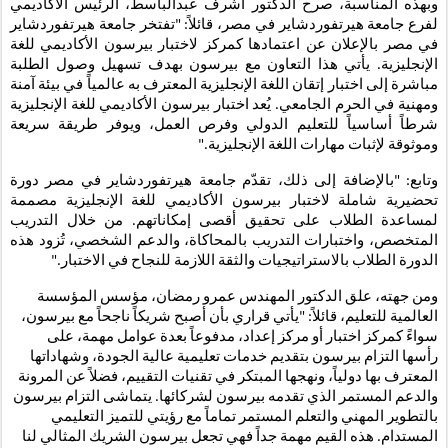
وبهذه المناسبة، صرح الدكتور أشرف عبدالباسط، الرئيس الأكاديمي
لفرع جامعة هيرتفوردشاير في مصر، قائلاً: "تفتخر جامعة هيرتفوردشاير
في مصر بالإعلان عن اعتمادها كمركز لاختبار بيرسون الأكاديمي للغة
الإنجليزية. يأتي هذا التعاون مع بيرسون بهدف تسهيل وصول الطلبة
مباشرة إلى اختبار إتقان اللغة الإنجليزية المعترف به عالمياً في بيئة آمنة
ومهنية في الحرم الجامعي. يُعد اختبار بيرسون الأكاديمي للغة الإنجليزية
شرطاً أساسياً للتعليم الدولي وفرص العمل، ويوفر طريقة سريعة
وموثوقة لإثبات مهارات اللغة الإنجليزية."
وتابع: "بالإضافة إلى ذلك، تقدّم جامعة هيرتفوردشاير في مصر دورة
تحضيرية شاملة لاختبار بيرسون الأكاديمي للغة الإنجليزية مصممة
لمساعدة الطلاب على تحقيق أقصى إمكاناتهم. من خلال التدريب
المتخصص، واختبارات التدريب بالمحاكاة، والدعم الشخصي، تُزود هذه
الدورة الطلاب بالاستراتيجيات والثقة اللازمة للنجاح في الاختبار."
ومن جهته، علق الدكتور المهندس عمرو رمضان، مؤسس المؤسسة
العالمية للتعليم، قائلاً: "يأتي قراري بأن أصبح شريكاً ناجحاً مع بيرسون،
سواءً كمركز اختبار أو مركز إعداد، مدفوعاً بعدة عوامل مهمة، على
رأسها التزام بيرسون بتقديم خدمات تعليمية عالية الجودة، وشهاداتها
المعترف بها دولياً، ونهجها المبتكر في تقنيات التقييم، فضلاً عن المرونة
والدعم المستمر الذي تقدمه بيرسون لشركائها. يتماشى التزام بيرسون
بالتطوير المهني والتعلم المستمر تماماً مع رؤيتي للتميز التعليمي
المستدام. هذه القيم مهمة جداً فهي تجعل بيرسون الشريك المثالي لنا