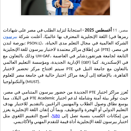
مصر، 11
أغسطس 2025 -
استجابةً لتزايد الطلب في مصر على شهادات
(رمزها في
اللغة الإنجليزية المعترف بها عالميًا، أعلنت شركة
بيرسون
بورصة لندن: PSON.L)، الشركة العالمية في مجال التعلم مدى الحياة،
عن إطلاق مراكز معتمدة لاختبار بيرسون للغة الإنجليزية (PTE) في مصر،
وذلك بالتعاون مع UH-GAF، التابعة لجامعة هيرتفوردشاير في العاصمة
الإدارية الجديدة، ومؤسسة التعليم العالمي (GEF) في الإسكندرية. كما
سيتم افتتاح مركز تحضير لاختبار PTE بالتعاون مع جامعة النيل في
القاهرة، بالإضافة إلى أربعة مراكز اختبار حالية في جامعة مصر للعلوم
والتكنولوجيا (MUST).
تُعزز مراكز اختبار PTE الجديدة من حضور بيرسون المتنامي في مصر،
حيث توفّر بيئة آمنة وشاملة لدعم اختبار PTE Academic في البلاد، مما
يوسع نطاق وصول الطلاب والمهنيين الراغبين بالتقديم للاختبار بهدف
التعليم الدولي أو الهجرة والتوظيف. وبما أن إتقان اللغة الإنجليزية يعزز
من إمكانات الكسب بنسبة تصل إلى
80%
، أصبح التقييم اللغوي مثل
اختبار بيرسون للغة الإنجليزية أداة قيمة للتقدم المهني والأكاديمي.