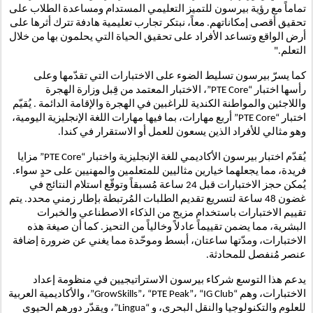
تماماً مع رؤية بيرسون للتميز التعليمي المستدام ومساعدة الطلاب على
تحقيق أقصى إمكاناتهم. معاً، نبتكر تجارب تعليمية هادفة تترك أثرها على
أرض الواقع وتساعد الأفراد على تحقيق الحياة التي يحلمون بها من خلال
التعلم."
كما يسرّ بيرسون تسليط الضوء على الاختبارات التي تقدّمها وعلى
رأسها اختبار “PTE Core”، الاختبار المعتمد من قِبل وزارة الهجرة
واللاجئين والمواطنة الكندية للراغبين في الهجرة والإقامة الدائمة . يُقيّم
اختبار “PTE Core” أربع مهارات، بما فيها مهارات اللغة الإنجليزية اليومية،
وهو مثالي للأفراد الذين يسعون للعمل أو الاستقرار في كندا.
يُقدّم اختبار بيرسون الأكاديمي للغة الإنجليزية واختبار “PTE Core” مزايا
فريدة، مما يجعلهما خيارين مثاليين للمتعلمين والمهنيين على حدٍ سواء.
يُمكن حجز الاختبارات قبل 24 ساعة مُسبقاً وتوقّع استلام النتائج في
غضون 48 ساعة لتسريع تقديم الطلبات المُرتبطة بإطار زمني محدد. يتم
تقييم الاختبارات باستخدام مزيج من الذكاء الاصطناعي والخبرات
البشرية، مما يضمن تقييماً عادلاً وخالياً من التحيز. كما أن صيغة هذه
الاختبارات، ومدّتها ساعتان، أبسط وموحّدة مما يغني عن ضرورة إضافة
عنصر مُنفصل للمحادثة.
يدعم هذا التوسع شركاء بيرسون الاستراتيجيين في منظومة إعداد
الاختبارات، وهم “GrowSkills”، “PTE Peak”، “IG Club”، والأكاديمية العربية
للعلوم والتكنولوجيا والنقل البحري، و “Lingua”، ويقدّر دورهم الحيوي