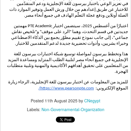
في تعزيز الوعي باختبار بيرسون للغة الإنجليزية ودعم المتقدّمين
للاختبار عن طريق إعدادهم من خلال ورش العمل وتوفير الموارد ذات
الصلة أونلاين ودفع عجلة التعلّم الهادف في جميع أنحاء مصر.
اعتبارًا من أغسطس 2025، سيتضمن اختبار PTE Academic مهمتين
جديدتين في قسم التحدث، وهما "الرد على موقف" و"تلخيص نقاش
جماعي"، إلى جانب نموذج تقييم مطوّر يجمع بين الذكاء الاصطناعي
وخبراء بشريين، وأدوات تحضيرية جديدة لدعم المتقدمين للاختبار.
هذا وتخطط بيرسون لمواصلة توسيع شبكة اختبارات بيرسون للغة
الإنجليزية في جميع أنحاء مصر لتلبية الطلب المتزايد ومساعدة المزيد
من المتعلمين على تحقيق أهدافهم الأكاديمية والمهنية وتلبية متطلبات
الهجرة.
للمزيد من المعلومات عن اختبار بيرسون للغة الإنجليزية، الرجاء زيارة
الموقع الإلكتروني:
https://www.pearsonpte.com/
Posted
11th August 2025
by
CNegypt
Labels:
Non-Governamental-Organization