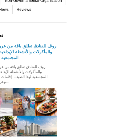
Non-Governamental-Organization
-News
Reviews
st
روڤ للفنادق تطلق باقة من عرو
والمأكولات والأنشطة الإبداعية 
المجتمعية 
والمأكولات والأنشطة الإبداعي
المجتمعية لهذا الصيف إقامات ع
وعروض إقامة ت...