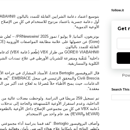
follow.it
بتوسيع اعتماد دعامة الشرايين القابلة للتمدد بالبالون ®
IABAHN
أول دعامة جسرية باعتماد مزدوج للاستخدام في كلٍ من الإصلاح با
الأوعية الدموية
*
.
Get 
بوتزبغون، ألمانيا
,
9 يوليو / تموز 2025
/
PRNewswire
/ -- تُعلن 
(Gore)
عن حصولها على علامة مطابقة المواصفات الأوروبية (
CE
القابلة للتمدد بالبالون
®
GORE® VIABAHN
من طراز
VBX
(طُعم دُعامة
VBX
) كدعام
†
داخلية
مُثقّبة ومتفرعة للشريان الأورطي في علاج تمددات الشر
الكلوية والمساريقية.
قال البروفيسور
Luca Bertoglio
، الأستاذ المشارك في جراحة ا
Pow
Civili Brescia
والمحقق الرئيسي في سجل
EMBRACE
: "يُعد 
الدعامات، حيث يمنح الأطباء حلاً مُصرحًا به لعلاج عدد أكبر من
معقدة".
Search This
تم تسجيل 259 مريضًا في الدراسة. ولوحظت معدلات عالية 
الداخلية، وعدم استقرار الأوعية المُستهدفة والحاجة إلى تدخلات
دُعامة
VBX
في كلٍ من مجموعتي الإصلاح داخل الأوعية بالطعوم 
(
bEVAR
و
fEVAR
) بعد عام واحد من الاستخدام.
وأضاف البروفيسور
Bertoglio
: "لقد قمنا بدراسة أداء مجموعتي ال
وتُظهر النتائج أنه بإمكاننا علاج هؤلاء المرضى بأمان وفعالية باس