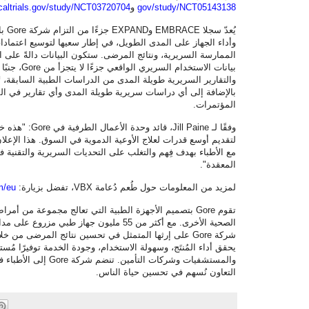
gov/study/NCT05143138
و
NCT03720704
icaltrials.gov/study/
يُعدّ سجلا
EMBRACE
و
EXPAND
جزءًا من التزام شركة
Gore
با
وأداء الجهاز على المدى الطويل، في إطار سعيها لتوسيع اعتماد
الممارسة السريرية، ونتائج المرضى. ستكون البيانات دالةً على ا
بيانات الاستخدام السريري الواقعي جزءًا لا يتجزأ من
Gore
، جنبً
والتقارير السريرية طويلة المدى من الدراسات الطبية السابقة، ل
بالإضافة إلى أي دراسات سريرية طويلة المدى وأي تقارير في المِ
المؤتمرات.
وفقًا لـ
Jill Paine
، قائد وحدة الأعمال الطرفية في
Gore
: "هذه خ
لتقديم أوسع قدرات لعلاج الأوعية الدموية في السوق. هذا الإعل
مع الأطباء بهدف فِهم والتغلب على التحديات السريرية والتقنية 
المعقدة".
لمزيد من المعلومات حول طُعم دُعامة
VBX
، تفضل بزيارة
:
m/eu
تقوم
Gore
بتصميم الأجهزة الطبية التي تعالج مجموعة من أمراض 
شركة
Gore
على إرثها المتمثل في تحسين نتائج المرضى من خلال
يحقق أداء المُنتَج، وسهولة الاستخدام، وجودة الخدمة توفيرًا مُستد
والمستشفيات وشركات التأمين. تنضم شركة
Gore
إلى الأطباء ف
التعاون نُسهم في تحسين حياة الناس.