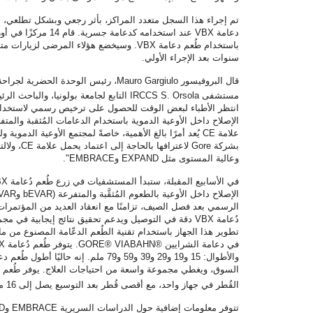
تم إجراء هذا السجل متعدد المراكز، بأثر رجعي وبشكل تطلعي، لت
دعامة
VBX
باستخدام طُعم دعامة
VBX
. وسيخضع هؤلاء المرضى لزيارات متا
سنوات بعد الإجراء الأولي.
قال البروفيسور
Mauro Gargiulo
، رئيس الوحدة الحضرية لجراحة 
مستشفى
IRCCS S. Orsola
التابع لجامعة بولونيا، والباحث ا
انتظر الأطباء لبعض الوقت للحصول على ترخيص رسمي لاستخدام
الإصلاح داخل الأوعية الدموية باستخدام الدعامات المُثقبة والم
علامة
CE
يُعد أمرًا بالغ الأهمية، خاصةً لمجتمع الأوعية الدموية 
بشركة
Gore
لاعترافها بالحاجة إلى اعتماد يحمل علامة
CE
، ولال
وعالية المستوى مثل
EXPAND
و
EMBRACE
".
في الأسابيع المقبلة، ستبدأ المستشفيات في زرع طُعم دُعامة
BX
الإصلاح داخل الأوعية بالطعوم المُثقَّبة والمتفرعة (
bEVAR
و
VAR
الرسمي بعد فصل الصيف، تزامنًا مع انعقاد العديد من المؤتمرات ا
دُعامة
VBX
دقة في التوصيل ويدعم تحقيق نتائج إيجابية في مجم
تطوير هذا الجهاز باستخدام تقنية الطُعم الدعّامة المصنوع من م
في دعامة الشرايين ®
GORE® VIABAHN
. يتوفر طُعم دُعامة
X
والأطوال: 15 و19 و29 و39 و59 و79 ملم. إنه ح
السوق، ويغطي مجموعة واسعة من احتياجات العلاج. يوفر طُعم د
القُطر في جهاز واحد، مع أقصى قُطر بعد التوسيع يصل إلى 16 ملم مع أجهزة
تتوفر معلومات إضافية حول الدراسات السريرية
EMBRACE
و
D