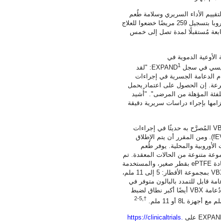
قييم الأداء السريري وسلامة طُعم
عند استخدامه كدعامة جسرية. قام 14 مركزًا في أوروبا بتسجيل 259 مريضًا خضعوا للعلاج
بعة مُستقبلًا لمدة تصل إلى خمس
الأوعية الدموية في
1
لرئيسي في سجل
EXPAND
: "لقد
 الدعامة الجسرية في إجراءات
تفرعة. إن الحصول على اعتماد يحمل
وللفئة المؤهلة من المرضى". "أُشيد
تزامها بإجراء دراسات سريرية دقيقة
V
المُصرَّح به حديثًا في إجراءات
fE
). ومن المقرر أن يتم الإطلاق
لأوروبية والمحلية. يوفر طُعم
وعة متنوعة من الحالات المعقدة. تم
ادة
ePTFE
بقطر صغير، والمستخدمة
VB
بمجموعة الأقطار: 5 إلى 11 ملم،
اليًا أطول طُعم دعامة قابل للتمدد بالبالون متوفر في
ُعامة
VBX
أيضًا أكبر نطاق لضبط
†,2-5
8L
أو 11 ملم.
EXPAN
على
https://clinicaltrials.