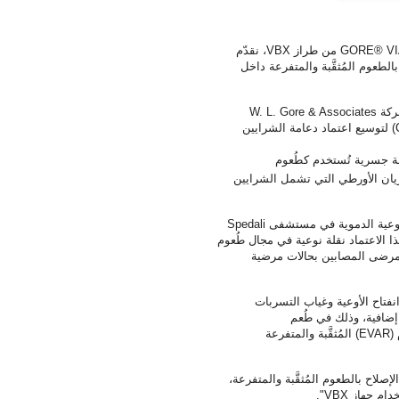
GORE® V
من طراز
VBX
، نقدّم
لطعوم المُثقَّبة والمتفرعة داخل
شركة
W. L. Gore & Associates
) لتوسيع اعتماد دعامة الشرايين
ة جسرية تُستخدم كطُعوم
يان الأورطي التي تشمل الشرايين
لأوعية الدموية في مستشفى
Spedali
هذا الاعتماد نقلة نوعية في مجال طُعوم
 المرضى المصابين بحالات مرضية
من انفتاح الأوعية وغياب التسربات
 إضافية، وذلك في طُعم
(
EVAR
) المُثقَّبة والمتفرعة
إصلاح بالطعوم المُثقَّبة والمتفرعة،
تخدام جهاز
VBX
".