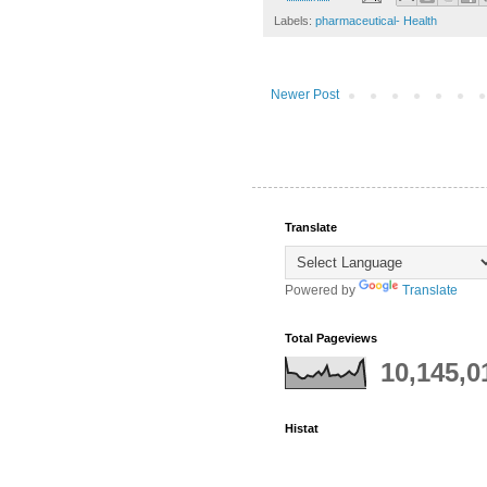
Labels:
pharmaceutical- Health
Newer Post
Translate
Powered by
Translate
Total Pageviews
10,145,0
Histat