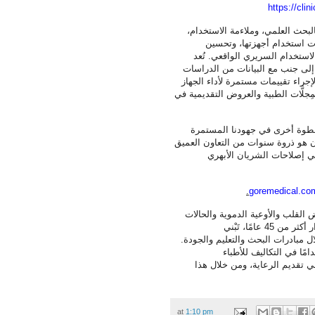
https:/
/clin
لبحث العلمي، وملاءمة الاستخدام،
ات استخدام أجهزتها، وتحسين
لاستخدام السريري الواقعي. تُعد
ا إلى جنب مع البيانات من الدراسات
إجراء تقييمات مستمرة لأداء الجهاز
جلَّات الطبية والعروض التقديمية في
طوة أخرى في جهودنا المستمرة
ان هو ذروة سنوات من التعاون العميق
في إصلاحات الشريان الأبهري
.
goremedical.co
القلب والأوعية الدموية والحالات
الصحية الأخرى. مع أكثر من 55 مليون جهاز طبي مزروع على مدار أكثر من 45 عامًا، تَبْني
 مبادرات البحث والتعليم والجودة.
امًا في التكاليف للأطباء
ي تقديم الرعاية، ومن خلال هذا
at
1:10 pm