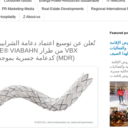
Consumer-Goods
Energy-Power-Resources-Sustainable
IT-Telecoms
PR-Marketing-Media
Real-Estate-Developments
Regional-International
Hospitality
Z-About-us
Featured po
ض الإقامة
والفعاليات
لهذا الصيف
كدعامة جسرية بموجب لائحة الأجهزة الطبية (MDR)
روڤ للفنادق تطلق باقة من عروض الإقامة
ة والفعاليات
ائلية مميزة،