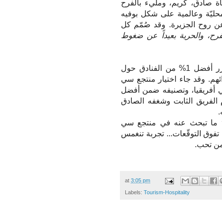
اة صادق، كريم، ومليء بالفرح
محليّة وعالمية على شكل بوفيه
 روح الجزيرة. وقد صُمّم كل
رح، والحرية بعيداً عن ضغوط
تُكرّم جوائز اختيار المسافرين من موقع تريب أدفايزر أفضل 1% من الفنادق حول
رائهم. وقد جاء اختيار منتجع سي
 أفريقيا، وتصنيفه ضمن أفضل
زام الفريق الثابت وشغفه الصادق
.
دُ ما تبحث عنه في منتجع سي
تفوق التوقّعات... تجربة تنغمس
من تحب.
at
3:05 pm
Labels:
Tourism-Hospitality