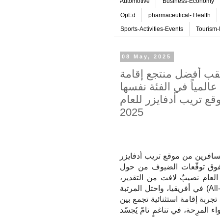
Automotive
Business-Economy
OpEd
pharmaceutical- Health
Sports-Activities-Events
Tourism-
08 May, 2025
قب أفضل منتجع إقامة
شاملة في أفريقيا ويحتلّ المرتبة 12 عالمياً في الفئة نفسها
ع تريب أدفايزر للعام
2025
سافرين من موقع تريب أدفايزر
تفوق توقّعات الضيوف من حول
لعام نصيبٌ لافت من التقدير،
All
) في أفريقيا، واحتل المرتبة
تجربة إقامة استثنائية تجمع بين
 المرِحة، في تناغمٍ تامّ يُجسّد