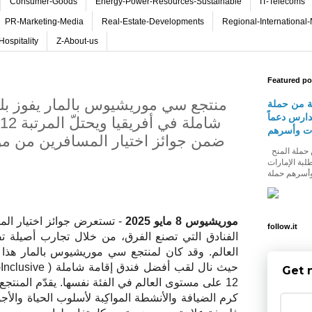
Consumer-Goods
Energy-Power-Resources-Sustainable
IT-Telecoms
PR-Marketing-Media
Real-Estate-Developments
Regional-International
Hospitality
Z-About-us
Featured po
منتجع سي موريشيوس بالمار يفوز بل
ة من حملة
دارس دعماً
ات وأسرهم
ضمن جوائز اختيار المسافرين من موق
شومارت تطلق النسخة الثالثة من حملة المنح
لبة الإمارات
موريشيوس 8 مايو 2025
- تستعرض جوائز اختيار الم
follow.it
الفنادق التي تصنع الفرق، من خلال تجارب أصيلة 
العالم. وقد كان لمنتجع سي موريشيوس بالمار هذا ا
حيث نال لقب أفضل فندق إقامة شاملة (
-Inclusive
Get 
12 على مستوى العالم في الفئة نفسها. يقدّم المنتجع 
كرم الضيافة والأنشطة المواكِبة لأسلوب الحياة والأجواء