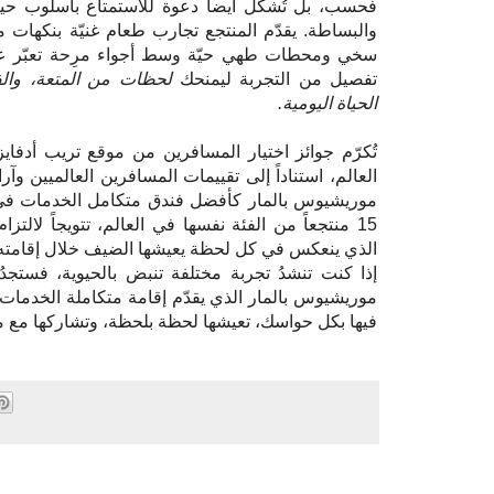
فحسب، بل تُشكّل أيضاً دعوة للاستمتاع بأسلوب حي
والبساطة. يقدّم المنتجع تجارب طعام غنيّة بنكهات 
سخي ومحطات طهي حيّة وسط أجواء مرِحة تعبّر عن
تفصيل من التجربة ليمنحك
لحظات من المتعة، والف
الحياة اليومية.
العالم، استناداً إلى تقييمات المسافرين العالميين وآ
موريشيوس بالمار كأفضل فندق متكامل الخدمات في
15 منتجعاً من الفئة نفسها في العالم، تتويجاً لالت
الذي ينعكس في كل لحظة يعيشها الضيف خلال إقامته
إذا كنت تنشدُ تجربة مختلفة تنبض بالحيوية، فستج
موريشيوس بالمار الذي يقدّم إقامة متكاملة الخدمات 
فيها بكل حواسك، تعيشها لحظة بلحظة، وتشاركها مع 