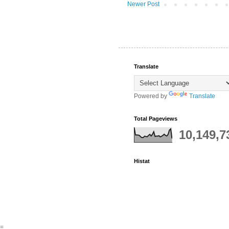
Newer Post
Translate
Powered by
Translate
Total Pageviews
10,149,7
Histat
=