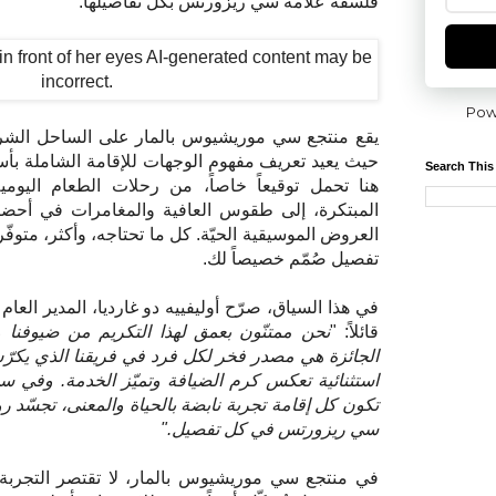
فلسفة علامة سي ريزورتس بكل تفاصيلها.
Pow
يقع منتجع سي موريشيوس بالمار على الساحل الشر
حيث يعيد تعريف مفهوم الوجهات للإقامة الشاملة ب
Search This
هنا تحمل توقيعاً خاصاً، من رحلات الطعام اليومية
المبتكرة، إلى طقوس العافية والمغامرات في أحضا
العروض الموسيقية الحيّة. كل ما تحتاجه، وأكثر، متوف
تفصيل صُمّم خصيصاً لك.
في هذا السياق، صرّح أوليفييه دو غارديا، المدير الع
قائلاً: "
نحن ممتنّون بعمق لهذا التكريم من ضيوفنا 
الجائزة هي مصدر فخر لكل فرد في فريقنا الذي يكر
استثنائية تعكس كرم الضيافة وتميّز الخدمة. وف
تكون كل إقامة تجربة نابضة بالحياة والمعنى، تجسّد ر
سي ريزورتس في كل تفصيل."
في منتجع سي موريشيوس بالمار، لا تقتصر التجربة 