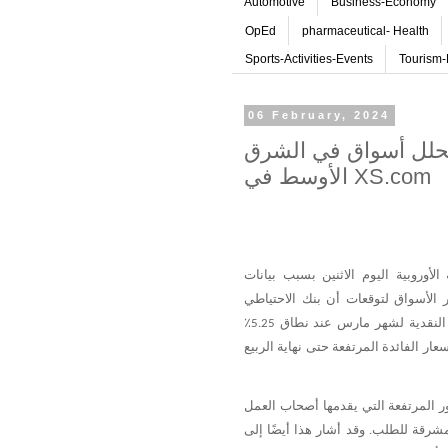
Automotive
Business-Economy
OpEd
pharmaceutical- Health
Sports-Activities-Events
Tourism-
06 February, 2024
محلل أسواق في الشرق
الأوسط في XS.com
الأوروبية
اليوم
الاثنين
بسبب
بيانات
الأسواق
لتوقعات
أن
بنك
الاحتياطي
النقدية
لشهر
مارس
عند
نطاق
٪
5.25
سعار
الفائدة
المرتفعة
حتى
نهاية
الربيع
ر
المرتفعة
التي
يقدمها
أصحاب
العمل
شرقة
للطلب
وقد
أشار
هذا
أيضًا
إلى
.