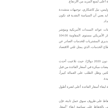
ة
أعلى
لمنع
المزيد
من
الارتفاع
.
وليس،
نيل
كاشكاري،
توجيهات
متشددة
يد
يعني
أن
السياسة
النقدية
قد
تكون
اد
.
ات
عوائد
السندات
الأمريكية
ومؤشر
ار
الأمريكي
مستوى
المقاومة
104.00
ديري
المشتريات
للخدمات
الصادر
عن
اع
الخدمات،
الذي
يمثل
ثلثي
الاقتصاد
دون
دولارًا،
حيث
تلاعبت
أحدث
2020
يضات
مبكرة
في
أسعار
الفائدة
من
قبل
ثير،
وظل
الطلب
على
العمالة
كبيراً،
دة
.
لبقاء
أسعار
الفائدة
أعلى
لفترة
أطول
فاظ
على
ظروف
سوق
عمل
ثابتة،
فإن
ي
بالحفاظ
على
سياسة
ابقاء
أسعار
"