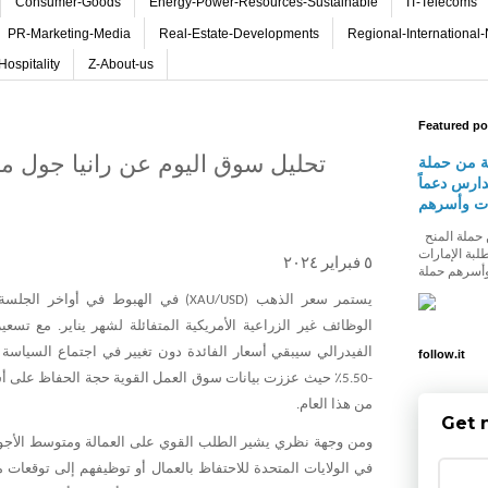
Consumer-Goods
Energy-Power-Resources-Sustainable
IT-Telecoms
PR-Marketing-Media
Real-Estate-Developments
Regional-International
Hospitality
Z-About-us
Featured po
تحليل سوق اليوم عن رانيا جول 
ة من حملة
دارس دعماً
ات وأسرهم
شومارت تطلق النسخة الثالثة من حملة المنح
لبة الإمارات
٥ فبراير ٢٠٢٤
يستمر
سعر
الذهب
في
الهبوط
في
أواخر
الجلسة
(XAU/USD)
الوظائف
غير
الزراعية
الأمريكية
المتفائلة
لشهر
يناير
مع
تسعير
.
الفيدرالي
سيبقي
أسعار
الفائدة
دون
تغيير
في
اجتماع
السياسة
follow.it
٪
حيث
عززت
بيانات
سوق
العمل
القوية
حجة
الحفاظ
على
أ
-5.50
من
هذا
العام
.
Get 
ومن
وجهة
نظري
يشير
الطلب
القوي
على
العمالة
ومتوسط
الأجو
في
الولايات
المتحدة
للاحتفاظ
بالعمال
أو
توظيفهم
إلى
توقعات
م