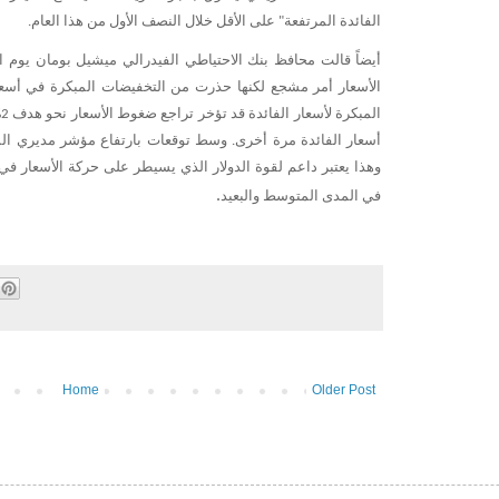
الفائدة
المرتفعة
على
الأقل
خلال
النصف
الأول
من
هذا
العام
.
"
أيضاً
قالت
محافظ
بنك
الاحتياطي
الفيدرالي
ميشيل
بومان
يوم
ا
الأسعار
أمر
مشجع
لكنها
حذرت
من
التخفيضات
المبكرة
في
أسع
المبكرة
لأسعار
الفائدة
قد
تؤخر
تراجع
ضغوط
الأسعار
نحو
هدف
2%
أسعار
الفائدة
مرة
أخرى
وسط
توقعات
بارتفاع
مؤشر
مديري
ال
.
وهذا
يعتبر
داعم
لقوة
الدولار
الذي
يسيطر
على
حركة
الأسعار
في
في
المدى
المتوسط
والبعيد
.
Home
Older Post