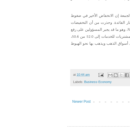
لجمعة
إن
الانخفاض
الأخير
في
ضغوط
ار
الفائدة
وحذرت
من
أن
التخفيضات
.
،
وهو
ما
قد
يجبر
المسؤولين
على
رفع
مشتريات
للخدمات
إلى
من
،
50.6
52.0
أسواق
الذهب
ويذهب
بها
نحو
الهبوط
at
10:44 am
Labels:
Business-Economy
Newer Post