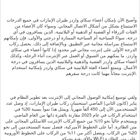
وأصبح الآن بإمكان أعضاء سكاي واردز طيران الإمارات في جميع الدرجات
الاستمتاع بشكل من أشكال الاتصال المجاني. وسواء كان الأعضاء من
الفئات الزرقاء أو الفضية أو الذهبية أو البلاتينية، الذين يسافرون في أي
درجة، سواءً السياحية أم السياحية الممتازة أو درجتي والأولى، فإن بإمكانهم
الاستمتاع بمراسلة مجانية عبر التطبيق. وبالإضافة إلى ذلك، يحصل ركاب
الدرجة الأولى على إنترنت مجاني غير محدود إذا كانوا أعضاء في سكاي
واردز، ما يمكنهم من التسوق أو العمل عبر الإنترنت أثناء الرحلة، وكذلك
أعضاء سكاي واردز الفضية والذهبية والبلاتينية الذين يسافرون في درجة
الأعمال. ويتمتع أعضاء الفئة البلاتينية في سكاي واردز بإمكانية استخدام
الإنترنت مجاناً مهما كانت درجة سفرهم.
ولقي توسيع إمكانية الوصول المجاني إلى الإنترنت بعد تطوير النظام في
يناير (كانون الثاني) الماضي استحسان ركاب طيران الإمارات، إذ وصل عدد
المستخدمين الآن إلى 450 ألفاً شهرياً. ويمثل هذا نمواً بنسبة 30% في
استخدام الركاب في عام 2023 مقارنة بالفترة ذاتها من العام الماضي.
ويستخدم حالياً نحو 10% من جميع الركاب الإنترنت اللاسلكي المجاني على
متن الطائرة. أما على الخطوط الأميركية، فتصل نسبة المستخدمين إلى نحو
20% من الركاب. ويتصل أكثر من 11% من الركاب على الخطوط الأوروبية
والأفريقية بشبكة Wi-Fi على متن الطائرة.