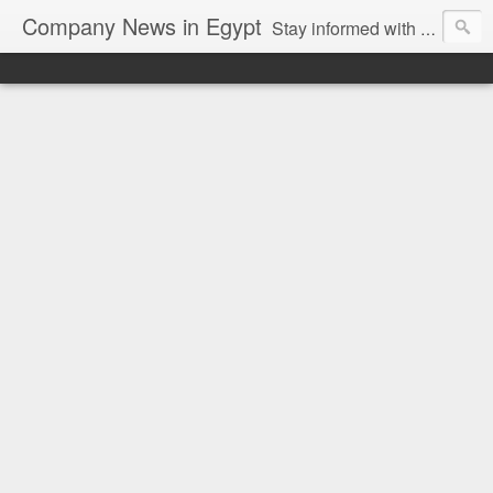
Company News in Egypt
Stay informed with the latest company news and developments in Egypt and the region through our unbiased and direct news platform. Our blog publishes press releases and news directly from companies and their PR agencies, giving you a clear and unfiltered view of the industry. Make informed decisions with our easy to follow and clutter-free approach to company news.