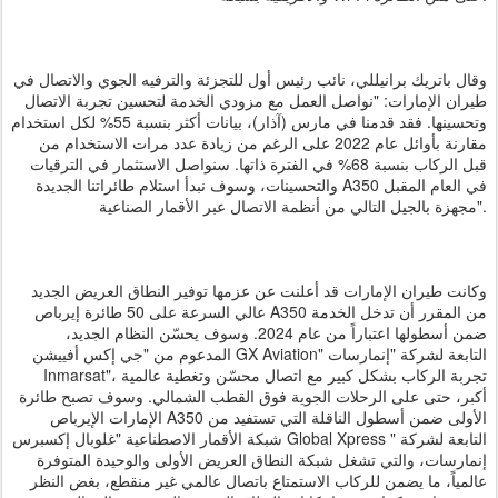
وقال باتريك برانيللي، نائب رئيس أول للتجزئة والترفيه الجوي والاتصال في
طيران الإمارات: "نواصل العمل مع مزودي الخدمة لتحسين تجربة الاتصال
وتحسينها. فقد قدمنا في مارس (آذار)، بيانات أكثر بنسبة 55% لكل استخدام
مقارنة بأوائل عام 2022 على الرغم من زيادة عدد مرات الاستخدام من
قبل الركاب بنسبة 68% في الفترة ذاتها. سنواصل الاستثمار في الترقيات
والتحسينات، وسوف نبدأ استلام طائراتنا الجديدة A350 في العام المقبل
مجهزة بالجيل التالي من أنظمة الاتصال عبر الأقمار الصناعية".
وكانت طيران الإمارات قد أعلنت عن عزمها توفير النطاق العريض الجديد
عالي السرعة على 50 طائرة إيرباص A350 من المقرر أن تدخل الخدمة
ضمن أسطولها اعتباراً من عام 2024. وسوف يحسّن النظام الجديد،
المدعوم من "جي إكس أفييشن GX Aviation" التابعة لشركة "إنمارسات
Inmarsat"، تجربة الركاب بشكل كبير مع اتصال محسّن وتغطية عالمية
أكبر، حتى على الرحلات الجوية فوق القطب الشمالي. وسوف تصبح طائرة
الإمارات الإيرباص A350 الأولى ضمن أسطول الناقلة التي تستفيد من
شبكة الأقمار الاصطناعية "غلوبال إكسبرس Global Xpress " التابعة لشركة
إنمارسات، والتي تشغل شبكة النطاق العريض الأولى والوحيدة المتوفرة
عالمياً، ما يضمن للركاب الاستمتاع باتصال عالمي غير منقطع، بغض النظر