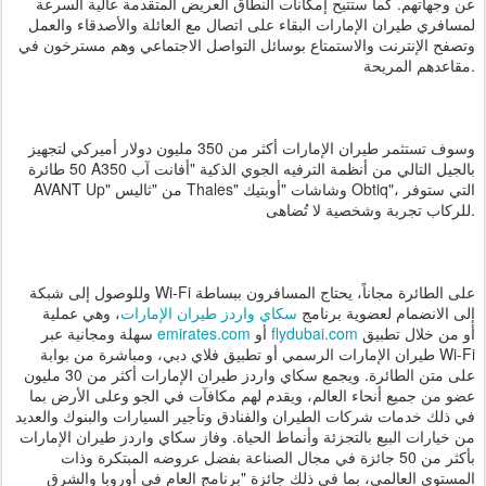
عن وجهاتهم. كما ستتيح إمكانات النطاق العريض المتقدمة عالية السرعة
لمسافري طيران الإمارات البقاء على اتصال مع العائلة والأصدقاء والعمل
وتصفح الإنترنت والاستمتاع بوسائل التواصل الاجتماعي وهم مسترخون في
مقاعدهم المريحة.
وسوف تستثمر طيران الإمارات أكثر من 350 مليون دولار أميركي لتجهيز
50 طائرة A350 بالجيل التالي من أنظمة الترفيه الجوي الذكية "أفانت آب
AVANT Up" من "ثاليس Thales" وشاشات "أوبتيك Obtiq"، التي ستوفر
للركاب تجربة وشخصية لا تُضاهى.
وللوصول إلى شبكة Wi-Fi على الطائرة مجاناً، يحتاج المسافرون ببساطة
إلى الانضمام لعضوية برنامج
سكاي واردز طيران الإمارات
، وهي عملية
أو من خلال تطبيق
flydubai.com
أو
emirates.com
سهلة ومجانية عبر
طيران الإمارات الرسمي أو تطبيق فلاي دبي، ومباشرة من بوابة Wi-Fi
على متن الطائرة. ويجمع سكاي واردز طيران الإمارات أكثر من 30 مليون
عضو من جميع أنحاء العالم، ويقدم لهم مكافآت في الجو وعلى الأرض بما
في ذلك خدمات شركات الطيران والفنادق وتأجير السيارات والبنوك والعديد
من خيارات البيع بالتجزئة وأنماط الحياة. وفاز سكاي واردز طيران الإمارات
بأكثر من 50 جائزة في مجال الصناعة بفضل عروضه المبتكرة وذات
المستوى العالمي، بما في ذلك جائزة "برنامج العام في أوروبا والشرق