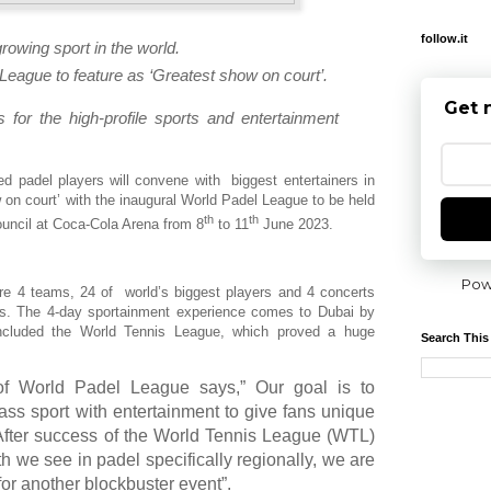
follow.it
growing sport in the
world.
League
to feature as
‘
Greatest
s
how on
c
ourt
’
.
Get 
s
for
the
high-profile
sports and entertainment
d padel players will convene with biggest entertainers in
 on court’ with the inaugural World Padel League to be held
th
th
ouncil at Coca-Cola Arena from 8
to 11
June 2023.
Pow
re 4 teams, 24 of world’s biggest players and 4 concerts
ists. The 4-day sportainment experience comes to Dubai by
ncluded the World Tennis League, which proved a huge
Search This
f World Padel League says,” Our goal is to
ss sport with entertainment to give fans unique
After success of the World Tennis League (WTL)
h we see in padel specifically regionally, we are
 for another blockbuster event”.