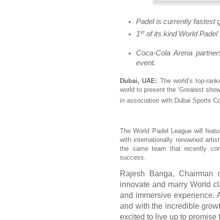
Padel
is
currently
fastest 
st
1
of its kind
World
Pad
el
Coca
-
Cola Arena
partner
event
.
Dubai, UAE:
The world’s top-ranke
world to present the ‘Greatest show
in association with Dubai Sports C
The World Padel League will featu
with internationally renowned art
the same team that recently co
success.
Rajesh Banga, Chairman o
innovate and marry World cla
and immersive experience. 
and with the incredible growt
excited to live up to promise