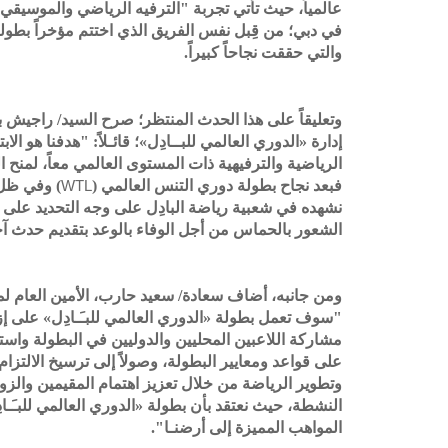
الموسيقي
و
الترفيه الرياضي
"
حيث تأتي تجربة
عالمياً،
في دبي؛ من ق
بل نفس الفريق الذي اختتم مؤخراً بطو"
.
والتي حققت نجاحاً كبيراً
وتعليقاً على هذا الحدث المنتظر؛ صرح السيد/
راجيش با
هدفنا هو الاب
؛ قائـلاً: "
»
الدوري العالمي للبــادِل
«
إدارة
الرياضية والترفيهية ذات المستوى العالمي معاً، ل
منح ا
وفي ظل ا
)
دوري التنس العالمي (
فبعد نجاح بطولة
WTL
نشهده
في
شعبية
رياضة البادِل
على وجه التحديد على 
الشعور بالحماس من أجل الوفاء بالوعد بتقديم حد".
ومن جانبه، أضاف سعادة/
سعيد حارب
الأمين العام لم
على إزد
»
الدوري العالمي للبـَـادِل
«
سوف تعمل بطولة
"
مشاركة اللاعبين المحليين والدول
يين في البطولة واس
ترسيخ الالتزام
صولاً إلى
و
،
على قواعد ومعايير البطولة
وتطوير الرياضة
من خلال تعزيز
اهتمام
المقيمين والزو
الدوري العالمي للبـَـاد
«
بطولة
حيث نعتقد بأن
،
النشطة
المواهب المميزة إلى أرضنـا".