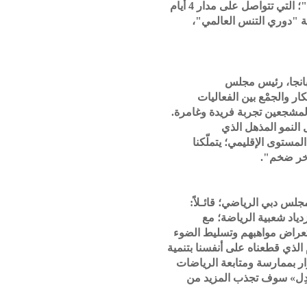
"؛ التي تتواصل
على مدار 4 أي
ام
،
لة "دوري التنس العالمي
نجا
، رئيس
مجلس
تكار والجم
ع بين
الفعاليات
.
لمشجعين تجربة فريدة وغامرة
لنمو المذهل الذي
المستوى الإقليمي
؛
يتملّكنا
ث آخر ضخم
، جلس دبي الرياضي
؛ قائـلاً:
ياد شعبية الرياضة
؛
مع
تعراض مواهبهم
وتسليط ا
لضوء
 الذي قطعناه على أنفسنا بتنمية
ار
ب
ممارسة
ومتابعة
الرياضات
سوف تجذب المزيد من
»
ِل