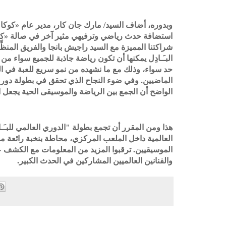
وبدوره، أضاف السيد/
مارك جان كار، مدير عام «كوكا ك»
استضافة حدث رياضي وترفيهي مثير آخر في
صالة
كو»
شراكتنا المميزة مع السيد
راجيش بانجا
و
الفريق المنظ
البـَـادِل يمكنها أن تكون رياضة جاذبة للجميع سواء من
حد سواء،
وذلك مع ما نشهده من نمو سريع للعبة
في ال
الماضيين.
وفي ضوء النجاح الذي تحقق في
بطولة
دو (
الواضح أن الجمع بين الرياضة والموسيقى الحية يجعل ال
هذا ومن المقرر أن تجمع
بطولة "الدوري العالمي للبـَـ"
العالمية
داخل الملعب المركزي، محاطة بنخبة رائعة 
ترقبوا المزيد من المعلومات مع الكشف 
.
الموسيقيين
.
المشاركين في الحدث الكبير
والفنانين العالميين