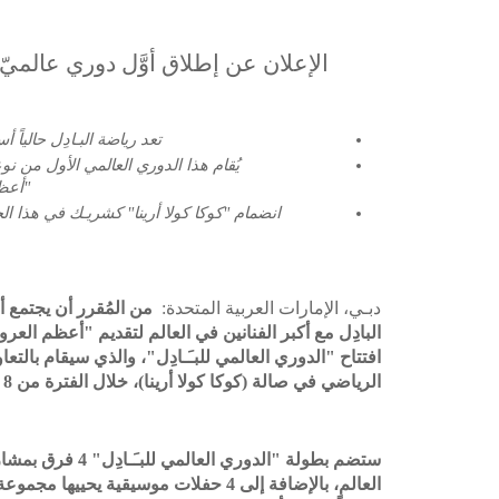
الإعلان عن إطلاق أوَّل دوري عالميّ ل
تعد رياضة البـاد
ل حالياً
أ.
يُقام
هذا الدوري العالمي الأول من نوع
أعظ
انضمام
"كوكا كولا أرينا"
كشري
ـ
ك
في هذا ال
دبـي، الإمارات العربية المتحدة:
من الم
قرر أن يجتمع أ
البادِل مع
أكبر الفنانين في العالم لتقديم
أعظم العروض
والذي سيقام بالتعاو
"
الدوري العالمي للبـَـادِل
"
افتتاح
الرياضي
في
صالة (كوكا كولا أرينا)،
خلال الفترة من
8 إلى 11 يوني
بمشار
4 فرق
"
الدوري العالمي للبـَـادِل
"
ستضم بطولة
العالم
، بالإضافة إلى
4 حفلات موسيقية
يحييها مجموعة 