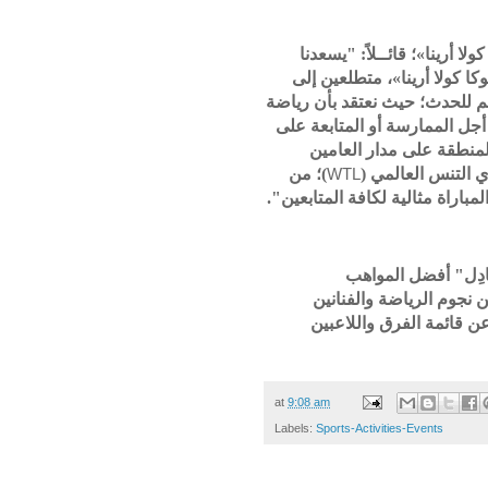
ولا أرينا
؛ قائــلاً: "
يسعدنا
«كا كولا أرينا
، متطلعين إلى
م للحدث
؛
حيث نعتقد بأن رياضة
 أجل الممارسة أو المتابعة
على
منطقة على مدار العامين
من
؛
)
ري التنس العالمي
WTL
".
لكافة المتابعين
مباراة مثالية
ادِل
أفضل المواهب
من
نجوم الرياضة
والفنانين
عن قائمة
الفرق واللاعبين
at
9:08 am
Labels:
Sports-Activities-Events