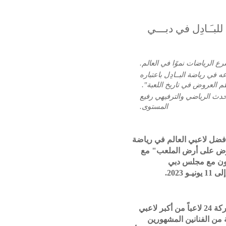
لبـَـادِل في دبـــي
سرع الرياضات نموًا في العالم
ه في رياضة البــاد
ل باعتباره
"م
العروض
في تاريخ اللعبة".
حدث الرياضي والترفيهي رفيع
المستوى.
فضل لاعبي العالم في رياضة
" على أرض الملعب" مع
، ن مع
مجلس دبي
ـ
و 2023.
من أكبر لاعبي
اً
لاعب
24
كة
من الفنانين المشهورين