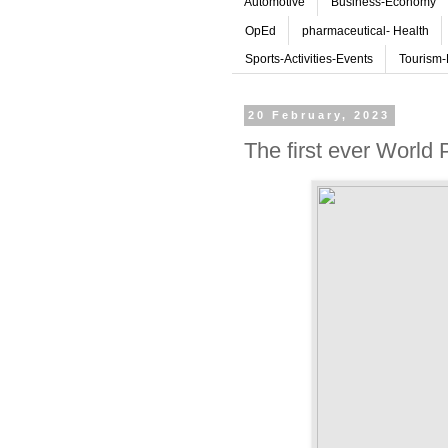
Automotive
Business-Economy
OpEd
pharmaceutical- Health
Sports-Activities-Events
Tourism-
20 February, 2023
The first ever World