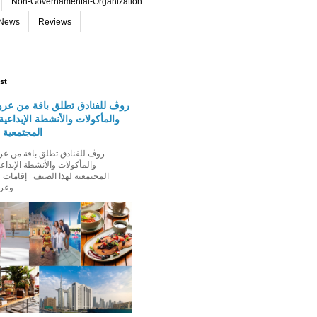
Non-Governamental-Organization
-News
Reviews
st
روڤ للفنادق تطلق باقة من عرو
والمأكولات والأنشطة الإبداعية 
المجتمعية 
والمأكولات والأنشطة الإبداعي
المجتمعية لهذا الصيف إقامات ع
وعروض إقامة ت...