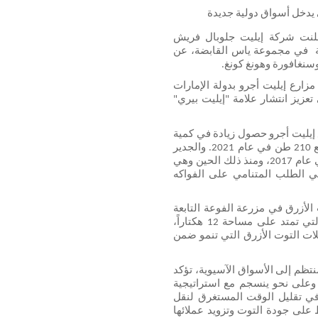
ي يدخل أسواق دولية جديدة
 أعلنت شركة إيليت جلوبال فريش 
تريدينج، إحدى شركات  إيليت أجرو، ذراع الغذاء والزراعة  في مجموعة ياس القابضة، عن 
وسنغافورة وهونغ كونغ.
 وتمثل اتفاقيات تصدير التوت الأزرق المزروع محلياً في مزارع إيليت أجرو بدولة الإمارات 
جزءاً من خطط إيليت جلوبال فريش تريدينج الهادفة إلى تعزيز انتشار علامة "إيليت بيري" 
وخلال موسم حصاد العام الجاري من يناير إلى مايو، تتوقع إيليت أجرو حصول زيادة في كمية 
محصولها من التوت الأزرق لتصل إلى 290 طناً مقارنةً مع 210 طن في عام 2021. والجدير 
بالذكر أن الشركة بدأت بزراعة التوت الأزرق لأول مرة في عام 2017، ومنذ ذلك الحين وهي 
تعمل على زيادة إنتاجها من التوت الأزرق على نحو يلبي الطلب المتنامي على الفواكه 
وتقوم إيليت أجرو بزراعة أربعة أصناف حصرية من التوت الأزرق في مزرعة الفوعة التابعة 
للشركة في مدينة العين، وذلك ضمن 20 بيتاً زراعياً  والتي تمتد على مساحة 12 هكتاراً، 
ويحتضن كل واحد من هذه البيوت الزراعية 3,350 من شتلات التوت الأزرق التي تنمو ضمن 
ومن خلال التوسع في مستوى الإنتاج وتصديره على نحو منتظم إلى الأسواق الآسيوية، تؤكد 
شركة إيليت جلوبال فريش تريدينج على قوتها التجارية، وعلى نحو ينسجم مع استراتيجية 
الأمن الغذائي لدولة الإمارات. كما نجحت الشركة أيضاً في تقليل الوقت المستغرق لنقل 
التوت الأزرق من المزارع إلى المتاجر، مما يعني الحفاظ على جودة التوت وتزويد عملائها 