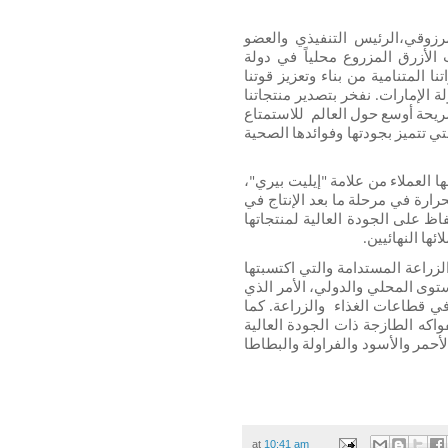
وتعليقاً على هذا الموضوع، قال الدكتور عبدالمنعم المرزوقي،الرئيس التنفيذي والعضو 
المنتدب لإيليت أجرو: "نظراً لكوننا المنتج الوحيد للتوت الأزرق المزروع محلياً في دولة 
الإمارات، وبفضل الاستثمار في مزارعنا، فقد مكنتنا قدراتنا المتنامية من بناء وتعزيز قوتنا 
التجارية، إلى جانب مواصلة دعم أجندة الأمن الغذائي لدولة الإمارات. نفخر بتصدير منتجاتنا 
إلى أسواق جديدة، إذ سيصبح الآن بإمكاننا الوصول إلى شريحة أوسع حول العالم  للاستمتاع 
بأصناف التوت المتنوعة التي تقدمها علامة إيليت بيري والتي تتميز بجودتها وفوائدها الصحية 
وحرصاً منها على توفير أعلى مستويات الجودة التي يتوقعها العملاء من علامة "إيليت بيري"، 
ستُطبق إيليت أجرو إجراءات خاصة للتحكم في درجات الحرارة في مرحلة ما بعد الإنتاج في 
منشأة التعبئة والتغليف التابعة للشكة، وذلك لضمان الحفاظ على الجودة العالية لمنتجاتها 
ها النهائيين.
 وتجدر الإشارة إلى أن إيليت أجرو تتمتع بخبرة كبيرة في الزراعة المستدامة والتي اكتسبتها 
من نجاحها في تشغيل وإدارة أكثر من 30 مزرعة على المستوى المحلي والدولي، الأمر الذي 
يؤكد على مكانتها المرموقة كواحدة من الشكات البارزة في قطاعات الغذاء  والزراعة. كما 
أن الشكة تمتلك سجلاً حافلاً في إنتاج وتوريد الخضار والفواكه الطازجة ذات الجودة العالية 
إلى السوق المحلية، ومن بينها الأصناف المختلفة للتوت الأحمر والأسود والفراولة والبطاطا 
at
10:41 am