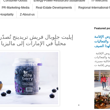
Consumer-Goods
Energy-Power-Resources-Sustainable
IT-Telecoms
PR-Marketing-Media
Real-Estate-Developments
Regional-International
Hospitality
Z-About-us
Featured po
إيليت جلوبال فريش تريدينج تُصدّر
ض الإقامة
والفعاليات
محلياً في الإمارات إلى ماليزيا
لهذا الصيف
روڤ للفنادق تطلق باقة من عروض الإقامة
ة والفعاليات
ائلية مميزة،