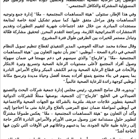
المسؤولية المشتركة والتكافل المجتمعي."
وفي هذا الإطار، ستتولى "هيئة المساهمات المجتمعية – معًا" إدارة
جمع و
توجيه
المساهمات وفق مراحل متفق عليها. كما سيتم تشكيل لجنة خاصة لمتابعة
مستجدات
المبادرة
، من خلال عقد اجتماعات شهرية لتقييم التطورات وتقديم
الاستشارات الاستراتيجية اللازمة، ومراجعة التقدم المحرز. لتحقيق مشاركة فعّالة
وتبادل مستمر للخبرات بين الطرفين طوال فترة المشروع
.
و
قال سعادة محمد عبدالله العوضي، المدير التنفيذي لقطاع تنظيم تمويل النظام
الصحي في دائرة الصحة – أبوظبي: "نعتز بأن نشهد التعاون بين "هيئة المساهمات
المجتمعية –معًا" و"فارماج" والذي سيسهم في دعم مهمتنا في ضمان سهولة
وصول أفراد المجتمع لأعلى مستويات الرعاية الصحية وتسريع وتيرة الابتكار
والأبحاث في قطاع الرعاية الصحية ودعم الكشف المبكر وعلاج الأمراض النادرة
بما يسهم في بناء مجتمع يتمتع أفراده بصحة أفضل وحياة مديدة وترسيخ مكانة
أبوظبي كوجهة رائدة للرعاية الصحية عالمياً."
"وبدوره، قال سامح الفنجري، رئيس مجلس إدارة جمعية شركات البحث والتصنيع
الصيدلاني في الخليج "فارماج""إن الجمعية، بوصفها ممثلًا للشركات الدوائية
المعنية بتطوير علاجات حديثة، ملتزمة بالشراكة مع الجهات الصحية والاجتماعية
في أبوظبي
لمواصلة ضمان تمتع
المرضى بالعلاج والرعاية متى ما احتاجوا إليه،
وأكد أن التعاون مع "هيئة المساهمات المجتمعية – معًا" يعكس طموحًا مشتركًا
لتطوير حلولٍ مستدامة تعزز وصول مرضى الأورام والأمراض النادرة الأكثر حاجة
إلى
رعاية طبية عالية الجودة، بما يدعمهم وعائلاتهم في الأوقات التي تكون فيها
الحاجة أشدّ"