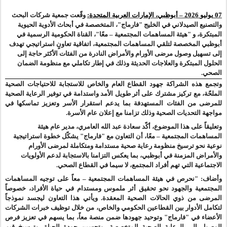
07
يوليو
2026 – أبوظبي، الإمارات العربية المتحدة:
وقّعت جمعية شركات البحث
والتصنيع الصيدلاني في الخليج "فارماج"، المتخصصة في أبحاث الأدوية الحيوية
المبتكرة،
و
"هيئة المساهمات المجتمعية – معًا"، القناة الحكومية الرسمية في
أبوظبي المخصصة لتلقي المساهمات المجتمعية، اتفاقية تعاونٍ استراتيجي تهدف
إلى تسهيل وصول مرضى الأورام والأمراض النادرة من الفئات الأكثر حاجة إلى
الحلول المبتكرة والعلاجات الحديثة وذلك في إطار تكاملي مع منظومة الضمان
الصحي.
وتجمع هذه الشراكة جهود القطاع العام والخاص للاستجابة للاحتياجات الصحية
الملحّة، مع تركيز مشترك على أثر طويل الأمد واستدامة في توفير الرعاية الصحية
للمرضى من الفئات المستهدفة بما يدعم استقرار الأسر وتعزيز تماسكها في
مواجهة التحديات الصحية وذلك تزامنا مع إعلان عام الأسرة
.
وتعليقاً على هذا الموضوع، أكّد سعادة عبد الله العامري، مدير عام هيئة
المساهمات المجتمعية – معًا، أن التعاون مع "فارماج" يشكّل خطوة استراتيجية
نوعية نحو ترسيخ منظومة رعاية صحية مستدامة ومتكاملة لمرضى الأورام
والأمراض
المزمنة
في أبوظبي، بما يعكس التزامنا بالاستجابة لدعم الأولويات
الاجتماعية التي تهم أفراد المجتمع، لا سيما في القطاع الصحي.
وأضاف: "نحرص في هيئة المساهمات المجتمعية – معاً على توجيه المساهمات
المجتمعية والجهود نحو تحقيق أثر ملموس ومستدام في حياة الأفراد، خصوصاً
المرضى من ذوي الحالات الصحية المعقدة. ويأتي هذا التعاون ليجسد نموذجاً
لتكامل الأدوار بين القطاعين الحكومي والخاص، من خلال توظيف خبرات الشركات
الأعضاء في "فارماج" وتوحيد جهودها ضمن منصة معاً، بما يسهم في تعزيز فرص
الوصول إلى الرعاية الصحية المتخصصة، وتحسين جودة الحياة، وترسيخ قيم