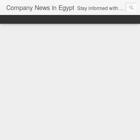
Company News in Egypt
Stay informed with the latest company news and developments in Egypt and the region through our unbiased and direct news platform. Our blog publishes press releases and news directly from companies and their PR agencies, giving you a clear and unfiltered view of the industry. Make informed decisions with our easy to follow and clutter-free approach to company news.