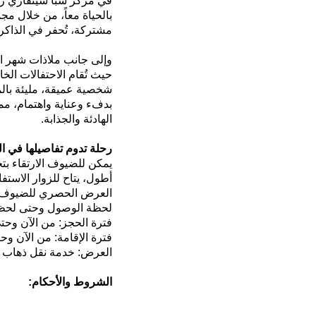
في مركز
سبا
سينفاري
ر
بالحياة معاً، من خلال مج
مشتركة، تُحفر في الذاكرة
وإلى جانب
ملاذات
شهر ا
حيث تُقام الاحتفالات الخ
شخصية
عميقة
، مليئة با
بدفء وعناية واهتمام، مما
الهادئة والجذابة
.
رحلة تدوم تفاصيلها في ال
ي
مكن للضيوف الارتقاء بت
أطول، يتاح للزوار الاستفا
العرض الحصري للضيوف است
لحظة الوصول وحتى لحظة
فترة الحجز
:
من الآن وحتى 30 يو
فترة الإقامة
:
من الآن وحتى 15 أك
العرض
: خ
دمة نقل ذهاب وإيا
الشروط والأحكام
: