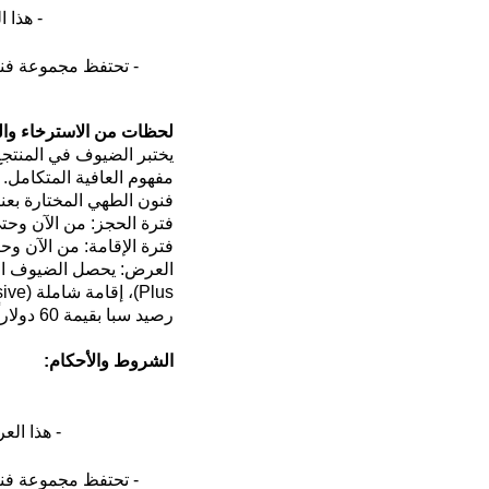
- هذا 
- تحتفظ مجموعة فن
لحظات من ا
لاسترخاء
وا
يختبر الضيوف في المنتجع 
مفهوم العافية المتكامل.
فنون الطهي المختارة بعن
فترة الحجز
: م
ن الآن وحتى 30 يو
فترة الإقامة
:
من الآن وحتى 31 دي
العرض
:
يحصل الضيوف ال
Plus)
، إقامة شاملة
(All-Inclusive)
رصيد سبا بقيمة 60 دولاراً أمريكياً للشخص الواحد عن كل إقامة
الشروط والأحكام
:
- هذا الع
- تحتفظ مجموعة فن