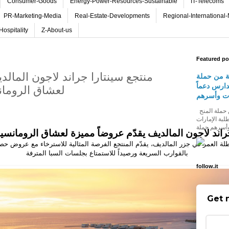
Consumer-Goods
Energy-Power-Resources-Sustainable
IT-Telecoms
PR-Marketing-Media
Real-Estate-Developments
Regional-International
Hospitality
Z-About-us
Featured po
منتجع سينتارا جراند لاجون المالد
ة من حملة
دارس دعماً
لعشاق الرومان
ات وأسرهم
شومارت تطلق النسخة الثالثة من حملة المنح
لبة الإمارات
اند
لاجون
المالديف
يقدّم عروضاً مميزة لعشاق الرومانسي
ة
طلة
العمر في جزر المالديف، يقدّم المنتجع الفرصة المثالية للاسترخاء مع عرو
ض
حصر
بالقوارب السريعة ورصيداً للاستمتاع بجلسات السبا المترفة
follow.it
Get 