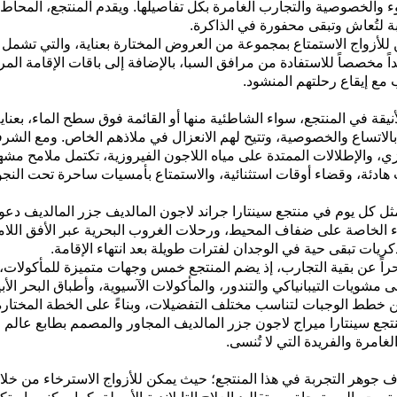
ء
والخصوصية والتجارب الغامرة بكل تفاصيلها. ويقدم المنتجع، المحاط ب
لتُعاش وتبقى محفورة في الذاكرة
.
كن للأزواج الاستمتاع بمجموعة من العروض المختارة بعناية، والتي تشم
ً مخصصاً للاستفادة من مرافق السبا، بالإضافة إلى باقات الإقامة المر
 مع إيقاع رحلتهم المنشود
.
ة في المنتجع، سواء الشاطئية منها أو القائمة فوق سطح الماء، بعناية
بالاتساع والخصوصية، وتتيح لهم الانعزال في ملاذهم الخاص
.
و
مع الشرف
زي
، والإطلالات الممتدة على مياه
اللا
ج
ون
الفيروزية، تكتمل ملامح مشهدٍ
هادئة،
وقضاء
أوقات استثنائية
، والاستمتاع بأمسيات ساحرة تحت النج
مثل كل يوم في منتج
ع
سينتارا
جراند
لاجون
المالديف
جزر المالدي
ف
دعو
الخاصة على ضفاف المحيط، ورحلات الغروب البحرية عبر الأفق اللامت
ذكريات تبقى حية في الوجدان لفترات طويلة بعد انتهاء الإقامة
.
اً عن بقية التجارب، إذ يضم المنتجع خمس وجهات متميزة للمأكولات،
لى
مشويات
ا
لتيبانياكي
والتندو
ر
، والمأكولات الآسيوية، وأطباق البحر
الأ
ن خطط الوجبات لتناسب
مختلف
التفضيلات، وبناءً على الخطة المختارة
تج
ع
س
ي
نتارا
ميراج
لا
ج
ون
جزر المالديف
المجاور والمصمم بطابع عالم 
غامرة والفريدة التي لا تُنسى
.
ف جوهر التجربة في هذا المنتجع؛ حيث يمكن للأزواج الاسترخاء من خل