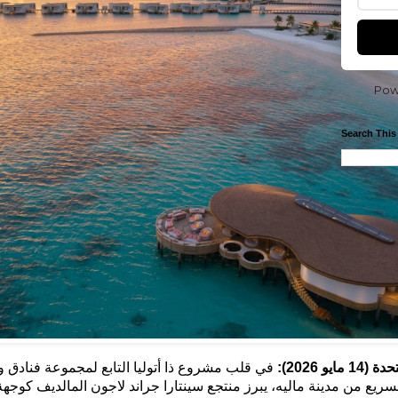
Pow
Search This
حدة (
14 مايو
2026):
في قلب مشروع ذا أتوليا
ا
لتابع لمجموعة فنادق 
ريع من مدينة ماليه، يبرز منتجع
سينتارا
جراند
لاجون
المالديف
كوجهة 