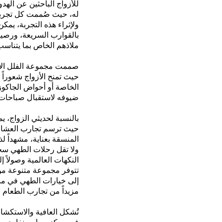
للأزواج
الباحثين عن
الهدو
له
،
حيث صُممت كل تجربة 
ولإثراء هذه التجربة، يم
بالقوارب السريعة، ورصيدا
ملاذهم الخاص بما يتناسب
صممت مجموعة الفلل الأنيق
حيث تمنح الأزواج شعوراً 
الخاصة أو أحواض
الجاكو
ضيوفه لاستقبال صباحات 
بالنسبة لحديثي الزواج، ي
حيث ترسم تجارب العشاء 
المنسقة بعناية، مشهداً ل
ولا تقل رحلات الطهي سحر
النكهات العالمية
وصولاً إ
تتوفر مجموعة متنوعة م
إلى خيارات الطهي في من
مزيداً من تجارب الطعام ال
تُشكل العافية والاستكشا