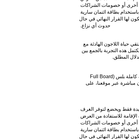
ية أخرى أو خصومات الشراكات
استخدام بطاقة ائتمان سارية
 لها القرار النهائي في حال
حدوث أي نزاع
.
لتقي حياة
اللا
ج
ون
الهادئة مع
تمل هذه التجربة بالجمع بين
لدلال المطلق
.
 كاملة بلس
(Full Board
ن مباشرة عبر موقعنا، على
دة فقط ويخضع لتوفر الغرف
لإقامة للاستفادة من العرض
 أخرى أو خصومات الشراكات
استخدام بطاقة ائتمان سارية
 لها القرار النهائي في حال