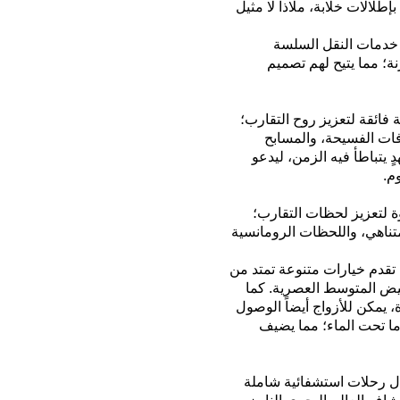
إطلالات خلابة
،
ملاذاً
لا مثيل
ل خدمات النقل السلسة
نة؛ مما يتيح لهم تصميم
 فائقة لتعزيز روح التقارب؛
ات الفسيحة، والمسابح
 يتباطأ فيه الزمن، ليدعو
وم
.
ة
ل
تعزيز لحظات التقارب
؛
ناهي، واللحظات الرومانسية
 تقدم
خيارات متنوعة
تمتد
من
بيض المتوسط العصرية. كما
، يمكن للأزواج أيضاً الوصول
ما تحت الماء؛ مما يضيف
ال رحلات استشفائية شاملة