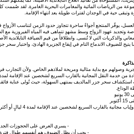
يتريت
،
المست
وحاة من تقاليد العلاج التايلاندية الأصيلة
، ك
ما يمكنهم استك
موعة من الرياضات المائية والمغامرات البحرية الغامرة
.
لقد صُممت كل
 وتبقى حية في الوجدان لفترات طويلة بعد انتهاء الإقامة
.
لعسل
، يوفّر المنتجع أجواءً ساحرة تتجاوز حدود الزمن لتناسب الأزوا
اصة وتجديد عهود الزواج وسط مشهدٍ تتماهى فيه المياه الفيروزية مع ا
لمعاني والذكريات التي لا تُنسى
.
وانطلاقاً من قيم الضيافة التايلاندية الأ
 يتيح للضيوف الاندماج التام في إيقاع الجزيرة الهادئ، واختبار سحر جز
ذاكرة
جربة وصولهم مع بداية مثالية ومريحة لملاذهم الخاص. ولأن التجارب ف
دة من خدمة النقل المجانية بالقارب السريع لشخصين عند الإقامة لمدة أرب
كشاف سحر جزر المالديف بمنتهى السهولة، حيث تُولى عناية فائقة بك
 الوداع
.
نيو
توبر
ب مجانية بالقارب السريع لشخصين عند الإقامة لمدة 4 ليالٍ أو أكثر
- يسري العرض على الحجوزات الجدي
- يجب أن يظل الضيوف هم أنفسهم طوال فترة ا