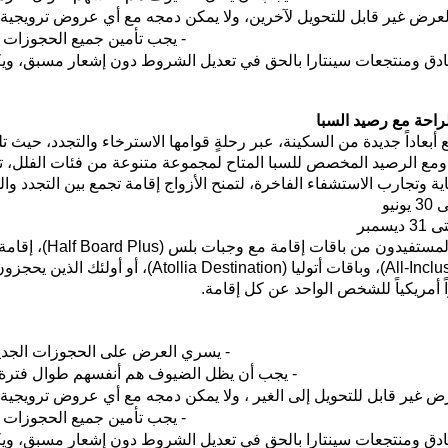
العرض غير قابل للتحويل لآخرين، ولا يمكن دمجه مع أي عروض ترويج
- يجب تأمين جميع الحجوزات ب
ادق ومنتجعات
س
ي
نتارا
بالحق في تعديل الشروط دون إشعار مسبق، ويكون
لراحة
مع رصيد السبا
أبعاداً جديدة من السكينة، عبر رحلةٍ قوامها الاسترخاء والتجدد، حيث ت
 ومع الرصيد المخصص للسبا المتاح لمجموعة متنوعة من فئات الفلل، تك
اية
وتجارب
الاستشفاء
الفاخر
ة
، لتمنح الأزواج إقامة تجمع بين التجدد وا
نيو
سمبر
مستفيدون من باقات إقامة مع وجبات بلس
(Half Board Plus)
، إقامة
، وباقات أتوليا
(
Destination)
Atollia
، أو أولئك الذين يحجزو
.
- يسري العرض على الحجوزات الجدي
- يجب أن يظل الضيوف هم أنفسهم طوال فترة ا
رض غير قابل للتحويل
إلى
الغير
،
ولا يمكن دمجه مع أي عروض ترويجية
- يجب تأمين جميع الحجوزات ب
ادق ومنتجعات
س
ي
نتارا
بالحق في تعديل الشروط دون إشعار مسبق، ويكون