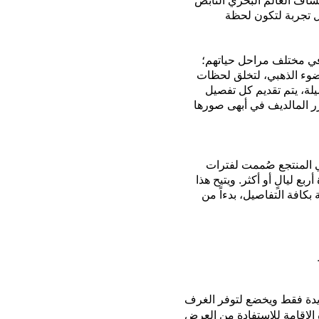
شاف العالم البحري النابض
 تجربة لتكون لحظة
ج في مختلف مراحل حياتهم؛
لضوء الذهبي، لتخلق لحظات
صيلة، يتم تقديم كل تفصيل
ر المالديف
في أبهى صورها
ي المنتجع صُممت لفترات
ع ليالٍ أو أكثر. ويتيح هذا
افة التفاصيل، بدءاً من
دة فقط ويخضع لتوفر الغرف
لإقامة للاستفادة من العرض