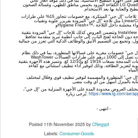
ات تصل إلى 1000 درهم على أجهزة المطبخ الأساسية، بما في ذلك موقد الغاز عالي
الكفاءة المزود بخمس مناطق للطهي، وغسالة الصحون LG QuadWash Steam التي توفر أداءً
كما تتوفر عروض خاصة على ثلاجات "إل جي" المبتكرة، مع خصومات تتجاوز 15% على طرازات
مثل ثلاجة "إل جي" المزودة بفريزر علوية وتقنيات LinearCooling™ وDoorCooling+™
وتتضمن العروض كذلك ثلاجات "إل جي" المزودة بتقنية InstaView Door-in-Door™، والتي تتيح
جة دون الحاجة لفتح الباب، إلى جانب أنظمة تبريد متقدمة تحافظ
، وتجمع بين التصميم الأنيق والوظائف الذكية التي تعزز من جمالية
"إل جي" خصومات مغرية على غسالاتها المتطورة، بما في ذلك نظام
WashTower الموفر للمساحة، مع تخفيضات تصل إلى 1000 درهم على طرازات الغسالات
والمجففات المدمجة بسعات 19/16 كغ و12/10 كغ. وتتميز هذه الأجهزة بتقنية AI DD الذكية للعناية
ية لتعزيز النظافة، وذلك لتوفير أداء تنظيف استثنائي مع كفاءة
 جي" المتطورة والمصممة لتوفير تنظيف قوي وفعّال لمختلف
 مختلف العروض محدودة المدة على الأجهزة المنزلية من "إل جي
https://www.lg.com/ae/
ap
يُرجى زيارة:
- انتهى -
Posted
11th November 2025
by
CNegypt
Labels:
Consumer-Goods