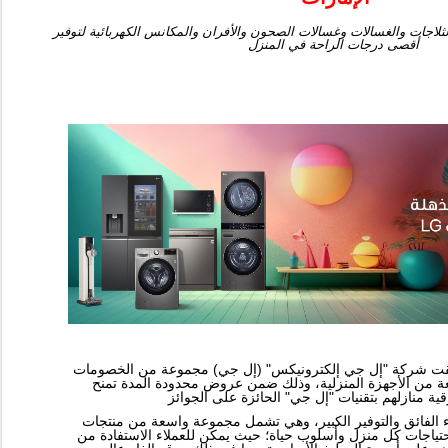
لاجات والغسالات وغسالات الصحون والأفران والمكانس الكهربائية لتوفير
أقصى درجات الراحة في المنزل
-  شركة "إل جي إلكترونيكس" (إل جي) مجموعة من الخصومات
عة من الأجهزة المنزلية، وذلك ضمن عروض محدودة المدة تمنح
ء الفائق والتوفير الكبير، وهي تشمل مجموعة واسعة من منتجات
"احتياجات كل منزل وأسلوب حياة؛ حيث يمكن للعملاء الاستفادة من