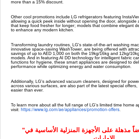
more than a 15% discount.
Other cool promotions include LG refrigerators featuring InstaVi
allowing a quick peek inside without opening the door, alongsid
that keep food fresher for longer; models that combine elegant de
to enhance any modern kitchen.
Transforming laundry routines, LG's state-of-the-art washing mac
innovative space-saving WashTower, are being offered with attract
savings of up to AED 1,000 on both the 19kg/16kg and 12kg/10kg
models. And in featuring AI DD technology for intelligent fabric 
functions for hygiene, these smart appliances are designed to del
performance while optimizing energy and water consumption.
Additionally, LG's advanced vacuum cleaners, designed for powerf
across various surfaces, are also part of the latest special offe
easier than ever.
To learn more about all the full range of LG’s limited time home a
https://www.lg.com/ae/
appliances/promotion-offers
visit:
.
"إل جي" تقدم عروضاً مذهلة على الأجهزة المنزلية الأساسية في
الإمارات