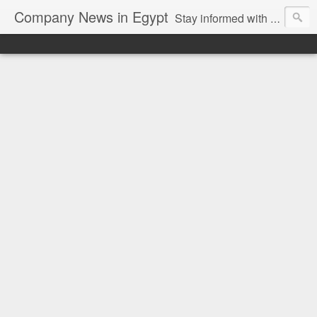
Company News in Egypt
Stay informed with the latest company news and developments in Egypt and the region through our unbiased and direct news platform. Our blog publishes press releases and news directly from companies and their PR agencies, giving you a clear and unfiltered view of the industry. Make informed decisions with our easy to follow and clutter-free approach to company news.