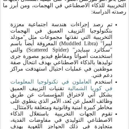
التخريبية للذكاء الاصطناعي في الهجمات، ومن أبرز ما
رصدته الدراسة:
تم رصد إجراءات هندسة اجتماعية معززة
بتكنولوجيا التزييف العميق في الهجمات
التخريبية التي نفذتها مجموعات مثل "مودلد
ليبرا" (
Muddled Libra
) المعروفة أيضاً باسم
"سكاترد سبايدر" (
Scattered Spider
) والتي
استخدمت أصواتاً ومقاطع فيديو مصورة جرى
توليدها بالذكاء الاصطناعي بهدف انتحال صفة
موظفين في عمليات احتيال استهدفت مراكز
دعم فني.
استخدم
العاملون في تكنولوجيا المعلومات
في كوريا الشمالية
تقنيات التزييف العميق
بشكل آني لاختراق المؤسسات عن طريق
وظائف العمل عن بُعد، الأمر الذي ينطوي على
مخاطر كبيرة أمنية وقانونية ومتعلقة بالامتثال.
تقوم الجهات التخريبية باستغلال الذكاء
الاصطناعي التوليدي في مفاوضات الفدية،
متجاوزة في ذلك الحواجز اللغوية بهدف