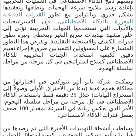
ويسهم دمج الذكاء الاصطناعي في العمليات التخريبية
بإعادة رسم ملامح سرعة الهجمات ونطاقها وتعقيدها
بشكل جذري. وبالتزامن مع تطور
القدرات الدفاعية
المعززة بالذكاء الاصطناعي
، فإن الاستراتيجيات
والأدوات التي تستخدمها الجهات التخريبية تؤدي إلى
خلق مشهد تهديدات سريع التغير ويتخطى وتيرة تطور
قدرات الكشف والاستجابة التقليدية. ويفرض هذا التطور
المتسارع على المسؤولين التنفيذيين ضرورة إجراء تقييم
دقيق لكيفية استخدام الجهات التخريبية للذكاء
الاصطناعي كسلاح استراتيجي في كل مرحلة من مراحل
سلسلة الهجوم.
وتمكنت شركة بالو ألتو نتوركس
في اختباراتها من
محاكاة هجوم فدية (بدءاً من الاختراق الأولي وصولاً إلى
استخراج البيانات) خلال 25 دقيقة فقط باستخدام الذكاء
الاصطناعي في كل مرحلة من مراحل سلسلة الهجوم،
الأمر الذي يعكس زيادة في السرعة بمقدار 100 ضعف
بفضل قدرات الذكاء الاصطناعي.
وسلطت أنشطة التهديدات الأخيرة التي تم رصدها من
قبل بالو ألتو نتوركس الضوء على كيفية استغلال الجهات