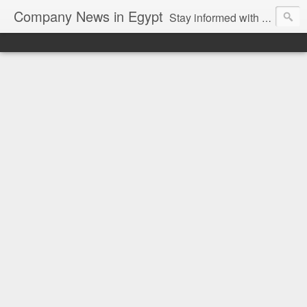
Company News in Egypt
Stay informed with the latest company news and developments in Egypt and the region through our unbiased and direct news platform. Our blog publishes press releases and news directly from companies and their PR agencies, giving you a clear and unfiltered view of the industry. Make informed decisions with our easy to follow and clutter-free approach to company news.