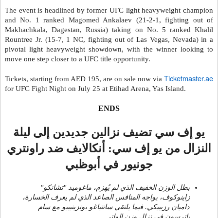
The event is headlined by former UFC light heavyweight champion
and No. 1 ranked Magomed Ankalaev (21-2-1, fighting out of
Makhachkala, Dagestan, Russia) taking on No. 5 ranked Khalil
Rountree Jr. (15-7, 1 NC, fighting out of Las Vegas, Nevada) in a
pivotal light heavyweight showdown, with the winner looking to
move one step closer to a UFC title opportunity.
Ticketmaster.ae
Tickets, starting from AED 195, are on sale now via
for UFC Fight Night on July 25 at Etihad Arena, Yas Island.
ENDS
يو إف سي تضيف نزالين جديدين إلى ليلة
النزال من يو إف سي: أنكالايف ضد راونتري
جونيور في أبوظبي
بطل الوزن الخفيف الذي لم يُهزم، ماغوميد "تشانكو"
زاينوكوف، يواجه المنافس الصاعد الذي لم يعرف الخسارة،
داميان رزيبيكي. فيما يلتقي سانتياغو بونزينيبيو مع سام
باترسون في نزال وزن الوِلتر