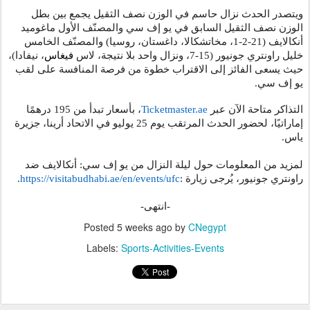
ويتصدر الحدث نزال حاسم في الوزن نصف الثقيل يجمع بين بطل
الوزن نصف الثقيل السابق في يو إف سي والمصنّف الأول ماغوميد
أنكالايف (21-2-1، مخاتشكالا، داغستان، روسيا) والمصنّف الخامس
خليل راونتري جونيور (15-7، ونزال واحد بلا نتيجة، لاس
فيغاس
، نيفادا)،
حيث يسعى الفائز إلى الاقتراب خطوة من فرصة المنافسة على لقب
.
يو إف سي
، بأسعار تبدأ من 195 درهمًا
Ticketmaster.ae
التذاكر متاحة الآن عبر
جزيرة
،
المرتقب يوم 25 يوليو في الاتحاد أرينا
الحدث
إماراتيًا، لحضور
.
ياس
لمزيد من المعلومات حول ليلة النزال من يو إف سي: أنكالايف ضد
.
https://visitabudhabi.ae/en/
events/ufc
:
راونتري جونيور، يُرجى زيارة
-انتهى-
Posted
5 weeks ago
by
CNegypt
Labels:
Sports-Activities-Events