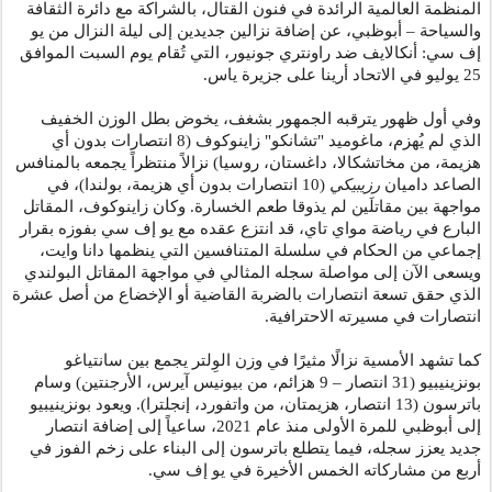
المنظمة العالمية الرائدة في فنون القتال، بالشراكة مع دائرة الثقافة
والسياحة – أبوظبي، عن إضافة نزالين جديدين إلى ليلة النزال من يو
إف سي: أنكالايف ضد راونتري جونيور، التي تُقام يوم السبت الموافق
25 يوليو في الاتحاد أرينا على جزيرة ياس.
وفي أول ظهور يترقبه الجمهور بشغف، يخوض بطل الوزن الخفيف
الذي لم يُهزم، ماغوميد "تشانكو" زاينوكوف (8 انتصارات بدون أي
هزيمة، من مخاتشكالا، داغستان، روسيا) نزالاً منتظراً يجمعه بالمنافس
الصاعد داميان
رزيبيكي
(10 انتصارات بدون أي هزيمة، بولندا)، في
مواجهة بين مقاتلَين لم يذوقا طعم الخسارة. وكان زاينوكوف، المقاتل
البارع في رياضة مواي تاي، قد انتزع عقده مع يو إف سي بفوزه بقرار
إجماعي من الحكام في سلسلة المتنافسين التي ينظمها دانا وايت،
ويسعى الآن إلى مواصلة سجله المثالي في مواجهة المقاتل البولندي
الذي حقق تسعة انتصارات بالضربة القاضية أو الإخضاع من أصل عشرة
انتصارات في مسيرته الاحترافية.
كما تشهد الأمسية نزالًا مثيرًا في وزن الوِلتر يجمع بين سانتياغو
بونزينيبيو (31 انتصار – 9 هزائم، من بيونيس آيرس، الأرجنتين) وسام
باترسون (13 انتصار، هزيمتان، من واتفورد، إنجلترا). ويعود بونزينيبيو
إلى أبوظبي للمرة الأولى منذ عام 2021، ساعياً إلى إضافة انتصار
جديد يعزز سجله، فيما يتطلع باترسون إلى البناء على زخم الفوز في
.
أربع من مشاركاته الخمس الأخيرة في يو إف سي