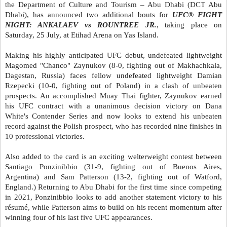
the Department of Culture and Tourism – Abu Dhabi (DCT Abu
Dhabi), has announced two additional bouts for
UFC® FIGHT
NIGHT: ANKALAEV vs ROUNTREE JR.
, taking place on
Saturday, 25 July, at Etihad Arena on Yas Island.
Making his highly anticipated UFC debut, undefeated lightweight
Magomed "Chanco" Zaynukov (8-0, fighting out of Makhachkala,
Dagestan, Russia) faces fellow undefeated lightweight Damian
Rzepecki (10-0, fighting out of Poland) in a clash of unbeaten
prospects. An accomplished Muay Thai fighter, Zaynukov earned
his UFC contract with a unanimous decision victory on Dana
White's Contender Series and now looks to extend his unbeaten
record against the Polish prospect, who has recorded nine finishes in
10 professional victories.
Also added to the card is an exciting welterweight contest between
Santiago Ponzinibbio (31-9, fighting out of Buenos Aires,
Argentina) and Sam Patterson (13-2, fighting out of Watford,
England.)
Returning to Abu Dhabi for the first time since competing
in 2021, Ponzinibbio looks to add another statement victory to his
résumé, while Patterson aims to build on his recent momentum after
winning four of his last five UFC appearances.