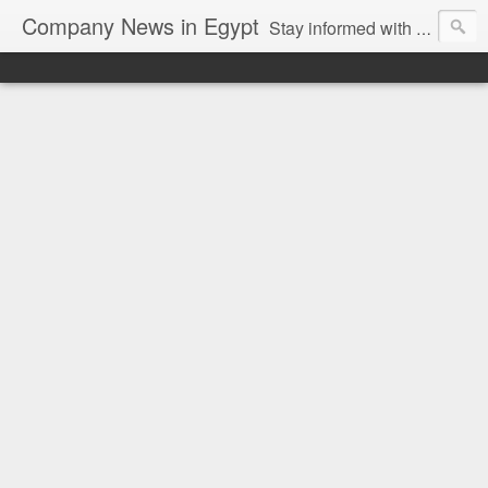
Company News in Egypt
Stay informed with the latest company news and developments in Egypt and the region through our unbiased and direct news platform. Our blog publishes press releases and news directly from companies and their PR agencies, giving you a clear and unfiltered view of the industry. Make informed decisions with our easy to follow and clutter-free approach to company news.