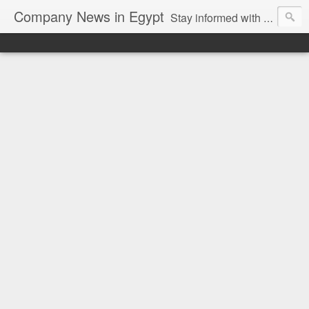
Company News in Egypt
Stay informed with the latest company news and developments in Egypt and the region through our unbiased and direct news platform. Our blog publishes press releases and news directly from companies and their PR agencies, giving you a clear and unfiltered view of the industry. Make informed decisions with our easy to follow and clutter-free approach to company news.