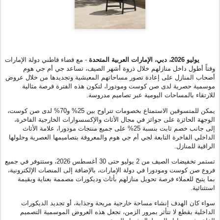
يوليو
2026
، دبي، الإمارات العربية المتحدة
- مع قضاء قاطني دولة الإمارات
وقتاً أطول داخل منازلهم خلال ذروة أشهر الصيف، تساعد جي أم جي هوم
أصحاب المنازل على إعادة تصور مساحاتهم المعيشية وتجديدها من خلال عروض
موسمية حصرية لدى صن كوست ومودورا، لتكون هذه الفترة فرصة مثالية
للارتقاء بالمساحات اليومية عبر تصاميم مدروسة.
يمكن للمتسوقين الاستمتاع بخصومات تتراوح بين 25% و70% لدى صن كوست،
الوجهة الحائزة على جوائز في مجال الأثاث والإكسسوارات الخارجية الفاخرة،
إلى جانب خصم ثابت بنسبة 25% على جميع منتجات مودورا، علامة الأثاث
الداخلي الفاخرة التابعة لجي أم جي هوم والمعروفة بتصاميمها العصرية وحلولها
الراقية للمنازل.
تستمر تخفيضات الصيف من 2 يوليو حتى 30 أغسطس 2026، وستتوفر في جميع
فروع صن كوست ومودورا في دولة الإمارات، بالإضافة إلى المنصات الإلكترونية،
بما يتيح للعملاء فرصة تحويل منازلهم بأثاث وديكورات مصممة بعناية وبقيمة
استثنائية.
سواء كان الهدف إنشاء مساحة خارجية مريحة وجذابة، أو تجديد الديكورات
الداخلية بقطع لا تتأثر بمرور الزمن، تجعل هذه العروض الموسمية التصميم