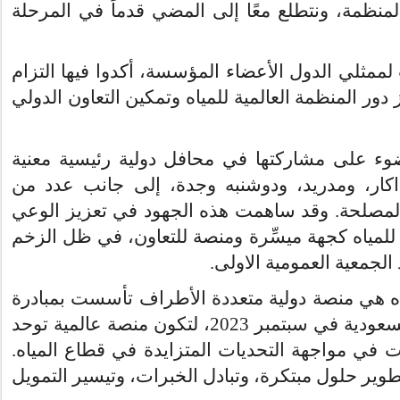
ظمة، ونتطلع معًا إلى المضي قدماً في المرحلة
لممثلي الدول الأعضاء المؤسسة، أكدوا فيها التزام
دور المنظمة العالمية للمياه وتمكين التعاون الدولي
ء على مشاركتها في محافل دولية رئيسية معنية
كار، ومدريد، ودوشنبه وجدة، إلى جانب عدد من
لمصلحة. وقد ساهمت هذه الجهود في تعزيز الوعي
ة للمياه كجهة ميسِّرة ومنصة للتعاون
في ظل الزخم
.
الجمعية العمومية الاولى
د
اه هي
منصة دولية متعددة الأطراف
تأسست بمبادرة
من المملكة العربية السعودية في سبتمبر 2023، لتكون منصة عالمية توحد
ت في مواجهة التحديات المتزايدة في قطاع المياه
وير حلول مبتكرة، وتبادل الخبرات، وتيسير التمويل