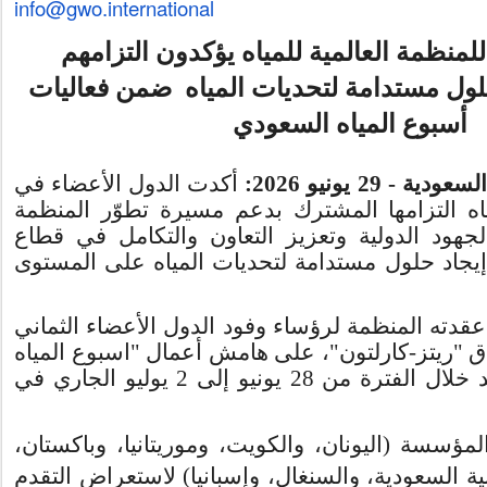
info@gwo.international
للمنظمة العالمية للمياه يؤكدون التزامهم
لول مستدامة لتحديات المياه ضمن فعاليات
أسبوع المياه السعودي
- 29 يونيو 2026
أكدت الدول الأعضاء في
ياه التزامها المشترك بدعم مسيرة تطوّر المنظمة
جهود الدولية و
تعزيز التعاون والتكامل في قطاع
جاد حلول مستدامة لتحديات المياه على المستوى
 عقدته المنظمة
لرؤساء وفود الدول الأعضاء الثماني
دق "ريتز-كارلتون
على هامش أعمال "اسبوع المياه
د خلال
الفترة من 28 يونيو إلى 2 يوليو الجاري في
المؤسسة (اليونان، والكويت، وموريتانيا، وباكستان
ة السعودية، والسنغال، وإسبانيا) لاستعراض التقدم