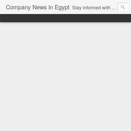
Company News in Egypt
Stay informed with the latest company news and developments in Egypt and the region through our unbiased and direct news platform. Our blog publishes press releases and news directly from companies and their PR agencies, giving you a clear and unfiltered view of the industry. Make informed decisions with our easy to follow and clutter-free approach to company news.