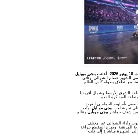
202:
أعلنت
ببجي موبايل
سي الشهير عصام الشوالي. وتأتي
س العالم FIFA 2026، لتُدخل الصوت الأكثر تميزاً وتأثيراً في
ة الشرق الأوسط وشمال أفريقيا
ليضفي بأسلوبه الحماسي الفريد
ق على تجربة لعب
ببجي موبايل
. وتُعد
ج بين شغف جماهير
ببجي موبايل
وعالم
بصوت وأداء الشوالي عبر مختلف
بة المرتقبة. ويمزج المقطع ببراعة
والي الشهيرة مباشرة إلى قلب