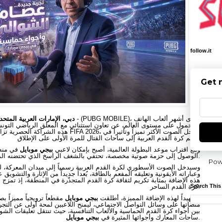
follow.it
Get 
- (PUBG MOBILE)، إحدى أشهر ألعاب الهاتف
دبي، الإمارات العربية المتحدة، 10 يونيو 6
المحمول على مستوى العالم، عن تعاون استثنائي مع المعلق الرياضي التون
هذه الشراكة الحصرية تزامناً مع انطلاق بطولة كأ
عالم كرة القدم العربية إلى ساحات القتال للمرة الأولى على الإطلاق.
ومع اقتراب موعد البطولة العالمية، أصبح بإمكان لاعبي
ببجي موبايل
في منطق
الوصول إلى حزمة صوتية مخصصة، تحتفي بالشغف الراسخ الذي تحتضنه المنطقة للعبة كرة القدم.
Pow
وسيدخل الصوت الأسطوري لكرة القدم العربية رسمياً إلى ميدان المعركة، 
وعباراته الأيقونية وتعليقه المفعم بالطاقة، بُعداً جديداً من الإثارة والتشوي
هذه الإضافة بمثابة تكريم لثقافة كرة القدم المتجذّرة في المنطقة، إذ تمز
Search This
كرة القدم الساحر.
وتمهيداً لهذه الإضافة المميزة، أطلقت
ببجي موبايل
مقطعاً ترويجياً مميزاً 
منصاتها على وسائل التواصل الاجتماعي، ليمنح اللاعبين لمحة أولى عن التجر
بين أجواء كرة القدم الحماسية والألعاب التنافسية، حيث تنتقل تعليقات الش
.
ساحات المعارك وأجوائها المثيرة في
ببجي موبايل