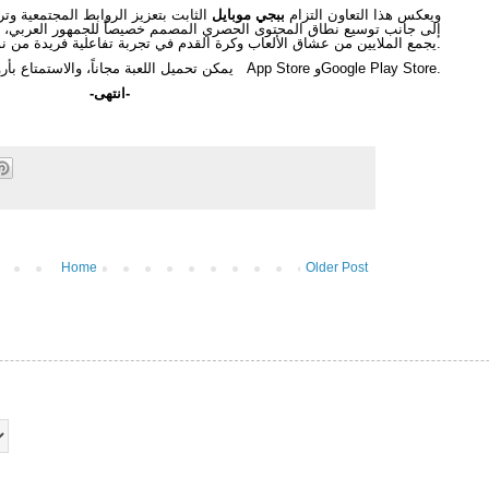
ويعكس هذا التعاون التزام
ببجي موبايل
الثابت بتعزيز الروابط المجتمعية و
إلى جانب توسيع نطاق المحتوى الحصري المصمم خصيصاً للجمهور العربي، 
يجمع الملايين من عشاق الألعاب وكرة القدم في تجربة تفاعلية فريدة من نوعها.
يمكن تحميل اللعبة مجاناً، والاستمتاع بأروع المعارك واللحظات التشاركية عبر App Store وGoogle Play Store.
-انتهى-
Home
Older Post