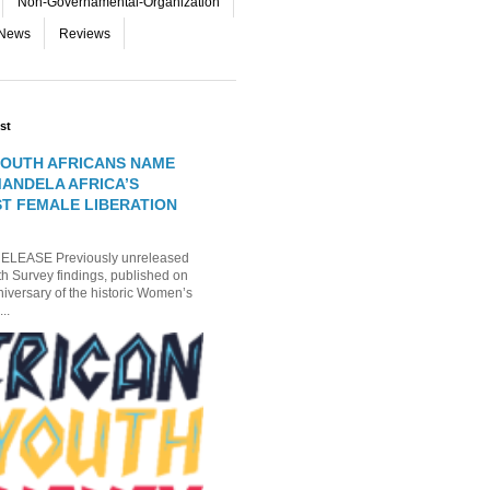
Non-Governamental-Organization
-News
Reviews
st
OUTH AFRICANS NAME
MANDELA AFRICA’S
T FEMALE LIBERATION
EASE Previously unreleased
th Survey findings, published on
niversary of the historic Women’s
..