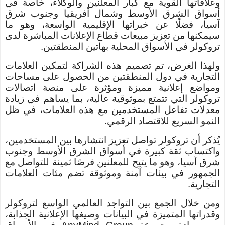
وعلاقاتها القوية مع كبار المعلنين والوكلاء، خاصة في
أسواق الشرق الأوسط وشمال أفريقيا وجنوب شرق
آسيا، فضلًا عن خبراتها الإقليمية الواسعة، وهو ما
سيمكنها من تعزيز مبيعات قطاع الإعلانات المباشرة لدى
تروكولر في الأسواق المحلية بهاتين المنطقتين.
ولهذا الغرض، تم تصميم هذه الشراكة لتمكين العلامات
التجارية في دول المنطقتين من الحصول على مساحات
ومواضع إعلانية مميزة ومؤثرة على منصة اتصالات
تروكولر التي تتمتع بموثوقية عالية، بما يساهم في زيادة
معدلات تفاعل المستخدمين مع هذه العلامات، في ظل
النمو السريع للاقتصاد الرقمي.
يُذكر أن تروكولر تواصل تعزيز انتشارها بين المستخدمين،
واكتساب ثقة كبيرة في أسواق الشرق الأوسط وجنوب
شرق آسيا، وهو ما يتيح للمعلنين فرصًا ثمينة للتواصل مع
الجمهور في بيئات آمنة وموثوقة تضم مئات العلامات
التجارية.
ومن خلال الجمع بين التواجد العالمي الواسع لتروكولر
وقدراتها المتميزة في البيانات وصيغها الإعلانية الجذابة،