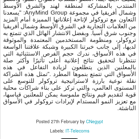
المنتدب بالمشاركة لمنطقة لهند والشرق الأوسط
وشمال أفريقيا في مجموعة AnyMind Group: "يسعدنا
التعاون مع تروكولر لإتاحة إعلاناتها المميزة أمام المزيد
من العلامات التجارية في الشرق الأوسط وشمال أفريقيا
وجنوب شرق آسيا. وبفضل الانتشار الهائل الذي تتمتع به
تروكولر، ومنظومة المستخدمين المعتمدة والموثوقة
لديها، إلى جانب خبرتنا الكبيرة وشبكة علاقتنا الواسعة
في هذه الأسواق، ندرك حجم الفرص الاستثنائية التي
تنتظرنا لتحقيق نتائج إعلانية أعلى تأثيرًا وأكثر صلة
بالمعلنين الذين يتطلعون لزيادة التفاعل في هذه
الأسواق التي تتمتع بنموها المطرد .”تمثل هذه الشراكة
نقلة نوعية بارزة لاستراتيجية تروكولر للتوسع على
المستوى العالمي، والتي تركز على بناء شراكات محلية
قوية لتقديم قيم ونتائج ملموسة يمكن للمعلنين قياسها،
مع تعزيز النمو المستدام لإيرادات تروكولر في الأسواق
الناشئة.
Posted
27th February
by
CNegypt
Labels:
IT-Telecoms