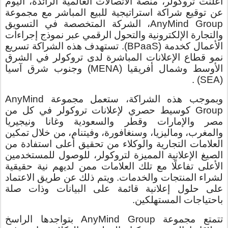
أعلنت تروكولر، منصة الاتصالات العالمية الرائدة، اليوم
عن توقيع شراكة استراتيجية للبيع المباشر مع مجموعة
AnyMind Group، الشركة المتخصصة في التسويق
والتجارة الإلكترونية والتحول الرقمي عبر نموذج إجراءات
الأعمال كخدمة (BPaaS). تستهدف هذه الشراكة تسريع
نمو قطاع الإعلانات المباشرة لدى تروكولر في الشرق
الأوسط وشمال أفريقيا (MENA) وجنوب شرق آسيا
(SEA) .
وبموجب هذه الشراكة، ستعمل مجموعة AnyMind
Group كوسيط حصري لإعلانات تروكولر في كل من
مصر والإمارات وقطر والسعودية وغانا ونيجيريا
والمغرب، وماليزيا، وسنغافورة، وفيتنام، من خلال تمكين
العلامات التجارية والوكلاء من تحقيق أعلى استفادة من
الصيغ الإعلانية المميزة لتروكولر، للوصول للمستخدمين
الأعلى تفاعلًا مع تلك العلامات ممن لديهم نية حقيقية
لشراء المنتجات والخدمات. ويتم ذلك عن طريق الاعتماد
على حلول إعلانية قائمة على البيانات وذات صلة
باحتياجات المستهلكين.
تتمتع مجموعة AnyMind Group بتواجدها الراسخ