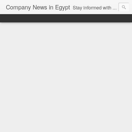
Company News in Egypt
Stay informed with the latest company news and developments in Egypt and the region through our unbiased and direct news platform. Our blog publishes press releases and news directly from companies and their PR agencies, giving you a clear and unfiltered view of the industry. Make informed decisions with our easy to follow and clutter-free approach to company news.