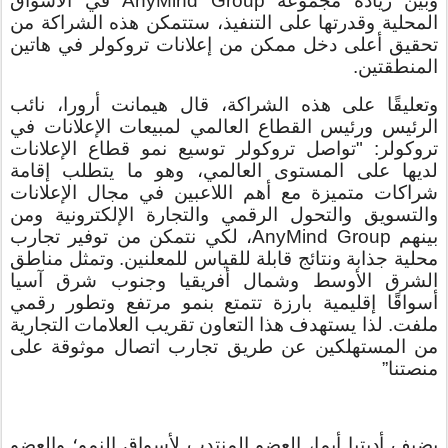
وبين ريادة مجموعة AnyMind Group في الأسواق
المحلية وقدرتها على التنفيذ، ستتمكن هذه الشراكة من
تحقيق أعلى دخل ممكن من إعلانات تروكولر في هاتين
المنطقتين.
وتعليقًا على هذه الشراكة، قال هيمانت أرورا، نائب
الرئيس ورئيس القطاع العالمي لمبيعات الإعلانات في
تروكولر: "تواصل تروكولر توسيع نمو قطاع الإعلانات
لديها على المستوى العالمي، وهو ما يتطلب إقامة
شراكات متميزة مع أهم اللاعبين في مجال الإعلانات
والتسويق والتحول الرقمي والتجارة الإلكترونية ومن
بينهم AnyMind Group، لكي نتمكن من توفير تجارب
محلية جذابة ونتائج قابلة للقياس للمعلنين. وتمثل مناطق
الشرق الأوسط وشمال أفريقيا وجنوب شرق آسيا
أسواقًا إقليمية بارزة تتمتع بنمو مرتفع وتطور رقمي
ملفت. لذا يستهدف هذا التعاون تقريب العلامات التجارية
من المستهلكين عن طريق تجارب اتصال موثوقة على
منصتنا”
يضيف أديتيا أيما، العضو المنتدب لأسواق النمو؛ والعضو