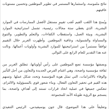
نتائج ملموسة، واستثمارها المستمر في تطوير الموظفين وتحسين مستويات
عافيتهم.
ويُمنح هذا اللقب القيم عُقب تقييمٍ مستقل لأفضل الممارسات في الموارد
البشرية، الذي يغطي ستة مجالات رئيسية، تشمل استراتيجية الموارد
البشرية، وبيئة العمل، واستقطاب الكفاءات، والتعلم والتطوير، والتنوع
والمساواة والشمولية، وعافية الموظفين. وأظهرت الغرير خلال التقييم
توافقاً مستمراً بين استراتيجيتها للموارد البشرية وأولويات أعمالها، ونالت
عنه هذا التقدير للعام الرابع على التوالي.
وبصفتها مؤسسة تضع الموظفين على رأس أولوياتها، تنطلق الغرير من
ثقافة مؤسسية واضحة، وهي اغتنام الفرص الجديدة والتعاون من أجل التأثير
والوفاء بالالتزامات، التي تمثل هوية المؤسسة وتحدد شكل عملها. وتسهم
هذه القيم في تحفيز التعاون الفعال، وبناء شعور قوي بالمسؤولية والالتزام،
تنعكس جميعها في عملية اتخاذ قرارات تستند إلى أهدافٍ واضحة، بما
ينسجم مع الرؤية طويلة الأمد للمجموعة.
وتعليقاً على هذا الموضوع، قال جون يوسيفيدس، الرئيس التنفيذي