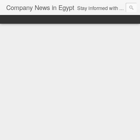
Company News in Egypt
Stay informed with the latest company news and developments in Egypt and the region through our unbiased and direct news platform. Our blog publishes press releases and news directly from companies and their PR agencies, giving you a clear and unfiltered view of the industry. Make informed decisions with our easy to follow and clutter-free approach to company news.