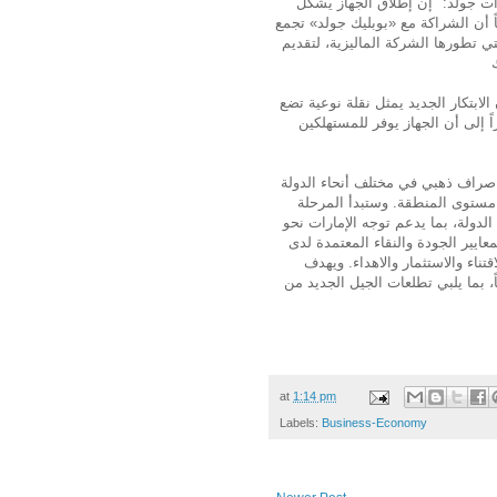
ات جولد: "إن إطلاق الجهاز يشكل
أن الشراكة مع «بوبليك جولد» تجمع
لتي تطورها الشركة الماليزية، لتقديم
لابتكار الجديد يمثل نقلة نوعية تضع
 إلى أن الجهاز يوفر للمستهلكين
 جولد و«بوبليك جولد» لنشر ما بين 35 و40 جهاز صراف ذهبي في مختلف أنحاء الدولة
ا على مستوى المنطقة. وستبدأ المرحلة
الدولة، بما يدعم توجه الإمارات نحو
ايير الجودة والنقاء المعتمدة لدى
تناء والاستثمار والاهداء. ويهدف
 بما يلبي تطلعات الجيل الجديد من
at
1:14 pm
Labels:
Business-Economy