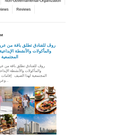
Non-Governamental-Organization
-News
Reviews
st
روڤ للفنادق تطلق باقة من عرو
والمأكولات والأنشطة الإبداعية 
المجتمعية 
والمأكولات والأنشطة الإبداعي
المجتمعية لهذا الصيف إقامات ع
وعروض إقامة ت...