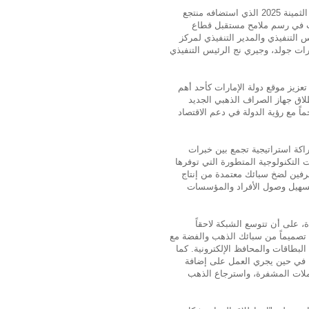
وجاء الإعلان خلال فعاليات النسخة الـ13 من مؤتمر دبي للمعادن الثمينة 2025 الذي استضافه منتجع
ارات في رسم ملامح مستقبل قطاع
التنفيذي والمدير التنفيذي لمركز
رات جولد، وجيري نج الرئيس التنفيذي
متعددة في تعزيز موقع دولة الإمارات كأحد أهم
إطلاق جهاز الصراف الذهبي الجديد
اً مع رؤية الدولة في دعم الاقتصاد
إمارات جولد و«بوبليك جولد» قد وقعتا في مايو 2025 شراكة استراتيجية تجمع بين خبرات
ت التكنولوجية المتطورة التي توفرها
لطرفين لضخ سبائك معتمدة من إنتاج
تسهيل وصول الأفراد والمؤسسات
 على أن تتوسع الشبكة لاحقاً
لتشمل مواقع رئيسية عدة في الدولة. وتوفر الأجهزة أكثر من 70 تصميماً من سبائك الذهب والفضة مع
بطاقات والمحافظ الإلكترونية. كما
 في حين يجري العمل على إضافة
عملات المشفرة، واسترجاع الذهب