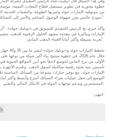
وفي هذا السياق قال أبيجيت شاه الرئيس التنفيذي لشركة الإمار
خطوة محورية في تطوير مستقبل قطاع المعادن الثمينة، موضحاً 
بين موثوقية الإمارات جولد وخبرتها الطويلة، والتقنيات الحديثة ا
نموذج عالمي يعزز سهولة الوصول المباشر والآمن إلى السبائك".
وأكد جيري نج الرئيس التنفيذي للتسويق في «بوبليك جولد»: "أن ا
الإمارات وماليزيا في مقدمة مشهد الحلول الرقمية للذهب، مشيراً
تجربة بسيطة وأكثر أماناً لاقتناء الذهب المادي".
تخطط الإمارات
خلال عام 2026، في خطوة ستتيح بناء أكبر شبكة من نوعه
الأولى من برج الماس لتتوسع لاحقاً نحو أبرز المواقع الحيوية في 
تأسيس بنية تحتية رقمية متكاملة لسوق الذهب. وتلتزم الأجهزة بمع
الإمارات جولد، مع توفير خيارات متنوعة من السبائك المناسبة للاق
التوسع إلى جعل عمليات شراء السبائك أسرع وأبسط وأكثر أماناً،
المستثمرين ويدعم توجهات الدولة في الابتكار المالي والتقني.
-انتهى-