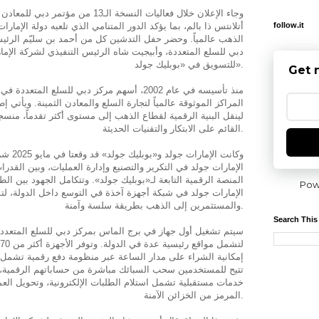
follow.it
أتلانتس ذا بالم، بما يؤكد الدور المتنامي الذي تلعبه دولة الإم
الذهب عالمياً. وحضر حفل التدشين كل من أحمد بن سليّم الرئيس 
دبي للسلع المتعددة، وأبيجيت شاه الرئيس التنفيذي لشركة الإما
للتسويق في «بوبليك جولد».
Get 
منذ تأسيسه في عام 2002، أسهم مركز دبي للسلع ال
المراكز الموثوقة عالمياً لتجارة السلع والمعادن الثمينة. ويأتي 
لينقل البنية الرقمية لقطاع الذهب إلى مستوى أكثر تقدماً، منسجم
القائم على الابتكار والتقنيات الحديثة.
وكانت ال
الإمارات جولد في التكرير والتصنيع وإدارة العمليات، وبين القدرا
المنصة الرقمية التابعة لـ«بوبليك جولد». وتتكامل الجهود بين ا
Pow
الإمارات جولد في شبكة أجهزة آخذة في التوسع داخل الدولة، ل
والمستثمرين إلى الذهب بطريقة سلسة وآمنة.
Search This
سيتم تشغيل أول جهاز في برج الماس بمركز دبي للسلع المتعددة،
إمكانية الشراء على مدار الساعة عبر منظومة دفع رقمية تشمل ال
تتيح للمستخدمين سحب السبائك مباشرة من حساباتهم الرقمية،
خدمات مستقبلية تشمل استلام الطلبات الإلكترونية، وتحويل ال
المرمز من الخزائن الآمنة.