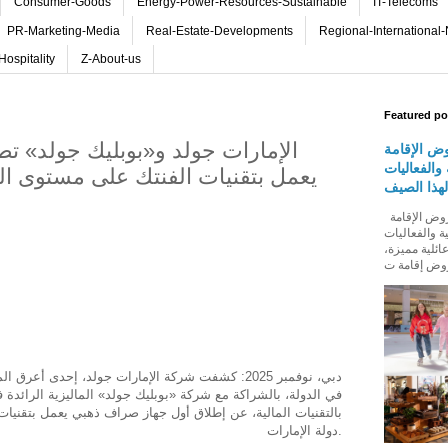
Consumer-Goods
Energy-Power-Resources-Sustainable
IT-Telecoms
PR-Marketing-Media
Real-Estate-Developments
Regional-International
Hospitality
Z-About-us
Featured po
الإمارات جولد و«بوبليك جولد» ت
ض الإقامة
والفعاليات
يعمل بتقنيات الفنتك على مستوى الع
لهذا الصيف
روڤ للفنادق تطلق باقة من عروض الإقامة
ة والفعاليات
ائلية مميزة،
دبي، نوفمبر 2025: كشفت شركة الإمارات جولد، إحدى أ
في الدولة، بالشراكة مع شركة «بوبليك جولد» الماليزية الرائدة ف
بالتقنيات المالية، عن إطلاق أول جهاز صراف ذهبي يعمل بتقنيا
دولة الإمارات.