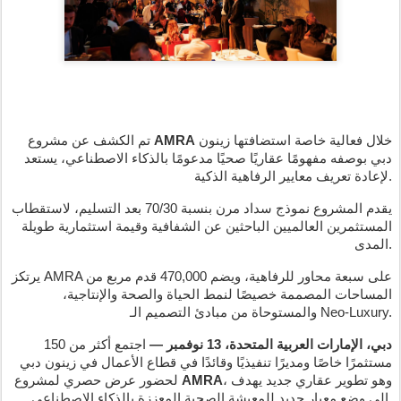
خلال فعالية خاصة استضافتها زينون
AMRA
تم الكشف عن مشروع
دبي بوصفه مفهومًا عقاريًا صحيًا مدعومًا بالذكاء الاصطناعي، يستعد
لإعادة تعريف معايير الرفاهية الذكية.
يقدم المشروع نموذج سداد مرن بنسبة 70/30 بعد التسليم، لاستقطاب
المستثمرين العالميين الباحثين عن الشفافية وقيمة استثمارية طويلة
المدى.
يرتكز AMRA على سبعة محاور للرفاهية، ويضم 470,000 قدم مربع من
المساحات المصممة خصيصًا لنمط الحياة والصحة والإنتاجية،
والمستوحاة من مبادئ التصميم الـ Neo-Luxury.
دبي، الإمارات العربية المتحدة، 13 نوفمبر —
اجتمع أكثر من 150
مستثمرًا خاصًا ومديرًا تنفيذيًا وقائدًا في قطاع الأعمال في زينون دبي
، وهو تطوير عقاري جديد يهدف
AMRA
لحضور عرض حصري لمشروع
إلى وضع معيار جديد للمعيشة الصحية المعززة بالذكاء الاصطناعي.