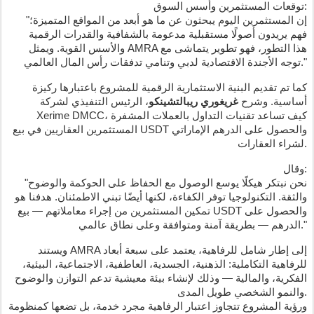
توقعات المستثمرين وأسس السوق:
"إن المستثمرين اليوم يبحثون عن ما هو أبعد من المواقع المتميزة؛
فهم يريدون أصولًا مستقبلية مدعومة بالشفافية والقدرات الرقمية
والأسس القوية. ويمثل AMRA هذا التطور، فهو تطوير يتماشى مع
توجه الأجندة الاقتصادية لدبي وتنامي تدفقات رأس المال العالمي."
كما تم تقديم البنية الاستثمارية الرقمية للمشروع باعتبارها ركيزة
أساسية. وشرح
غريغوري ريبالتشينكو
، الرئيس التنفيذي لشركة
Xerime DMCC، كيف تساعد تقنيات التداول بالعملات المشفرة
المستثمرين العقاريين في بيع USDT والحصول على الدرهم الإماراتي
لشراء العقارات.
وقال:
"نحن نبتكر هيكلًا يوسع الوصول مع الحفاظ على الحوكمة والوضوح
والثقة. التكنولوجيا توفر الكفاءة، لكنها أيضًا تبني الاطمئنان. هدفنا هو
تمكين المستثمرين من إجراء معاملاتهم — بيع USDT والحصول على
الدرهم — بطريقة آمنة ومتوافقة وعلى نطاق عالمي."
ويستند AMRA إلى إطار شامل للرفاهية، يعتمد على سبعة أبعاد
للرفاهية التكاملية: الذهنية، الجسدية، العاطفية، الاجتماعية، البيئية،
الفكرية، والمالية — وذلك لإنشاء بيئة معيشية تدعم التوازن والوضوح
والنمو الشخصي طويل المدى.
ورؤية المشروع تتجاوز اعتبار الرفاهية مجرد خدمة، بل تضعها كمنظومة