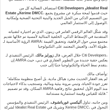
Idealist Real
و
Citi Developers
استضاف الفعالية كل من
، حيث قدموا لمحة مبكرة عن مشروع يجمع
Xerime DMCC
و
Estate
بين التصميم الذكي من الجيل الجديد والبنية التحتية الصحية وإمكانية
الوصول إلى الاستثمار العالمي.
وقد شكّل العالم الرقمي الغامر في زينون، الذي تم اختياره لتقنياته
المتقدمة في الإسقاط الذكي، الخلفية المثالية لأمسية تم خلالها تقديم
الرؤية الأساسية لـ AMRA: مجتمع مبني حول الرفاهية، وتحقيق القيمة
طويلة الأمد، والعيش المعتمد على التكنولوجيا.
خلال العرض، قال
زورايز مالك
، الرئيس التنفيذي لـ Citi Developers،
إن AMRA يعكس حقبة جديدة من التطوير العقاري في دبي، حيث
يتقدم نمط الحياة والتكنولوجيا جنبًا إلى جنب.
وأضاف مالك:
"لم يعد العقار الحديث مجرد هياكل مادية. بل أصبح منظومة متكاملة
تعزز جودة الحياة، وتبني مرونة بيئية ومالية، وتستجيب بذكاء لاحتياجات
السكان. وقد تم تصميم AMRA منذ اليوم الأول لتحقيق نتائج رفاهية
قابلة للقياس وقيمة استثمارية مستدامة."
ومن جانبه، تناول
أليكسي غورباتشوف
، الرئيس التنفيذي والمؤسس
لشركة Idealist Real Estate وشريك في Xerime DMCC، التحول في