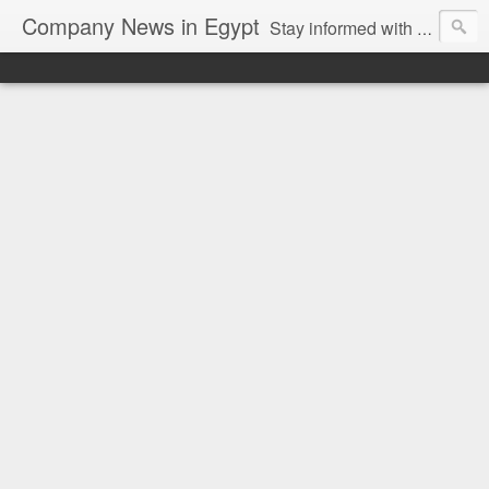
Company News in Egypt
Stay informed with the latest company news and developments in Egypt and the region through our unbiased and direct news platform. Our blog publishes press releases and news directly from companies and their PR agencies, giving you a clear and unfiltered view of the industry. Make informed decisions with our easy to follow and clutter-free approach to company news.