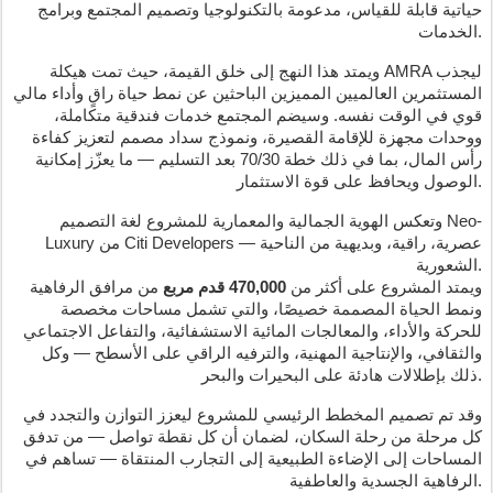
حياتية قابلة للقياس، مدعومة بالتكنولوجيا وتصميم المجتمع وبرامج
الخدمات.
ويمتد هذا النهج إلى خلق القيمة، حيث تمت هيكلة AMRA ليجذب
المستثمرين العالميين المميزين الباحثين عن نمط حياة راقٍ وأداء مالي
قوي في الوقت نفسه. وسيضم المجتمع خدمات فندقية متكاملة،
ووحدات مجهزة للإقامة القصيرة، ونموذج سداد مصمم لتعزيز كفاءة
رأس المال، بما في ذلك خطة 70/30 بعد التسليم — ما يعزّز إمكانية
الوصول ويحافظ على قوة الاستثمار.
وتعكس الهوية الجمالية والمعمارية للمشروع لغة التصميم Neo-
Luxury من Citi Developers — عصرية، راقية، وبديهية من الناحية
الشعورية.
ويمتد المشروع على أكثر من
470,000 قدم مربع
من مرافق الرفاهية
ونمط الحياة المصممة خصيصًا، والتي تشمل مساحات مخصصة
للحركة والأداء، والمعالجات المائية الاستشفائية، والتفاعل الاجتماعي
والثقافي، والإنتاجية المهنية، والترفيه الراقي على الأسطح — وكل
ذلك بإطلالات هادئة على البحيرات والبحر.
وقد تم تصميم المخطط الرئيسي للمشروع ليعزز التوازن والتجدد في
كل مرحلة من رحلة السكان، لضمان أن كل نقطة تواصل — من تدفق
المساحات إلى الإضاءة الطبيعية إلى التجارب المنتقاة — تساهم في
الرفاهية الجسدية والعاطفية.