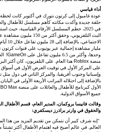
أداء قياسي
حلقة جديدة وأكدت مكانته كأهم مسلسل للأطفال والع
البث التلفزيوني، وحقق أكثر م
وحدها، وأكثر من 6.5 مليون تفاعل على
GameOn!
الخ
منصة
Roblox
هذا العام. على التلفزيون، كان أكثر ال
على المركز الأول في توقيت العرض الأول في أسواق ت
وإسبانيا وجنوب أفريقيا، والمركز الثاني في دول مثل ت
بالإضافة إلى احتلاله المراتب الأربعة الأولى في اليابا
الأول كبرنامج للأطفال والعائلات على منصة
HBO Max
جميع الأسواق الدولية
.
وقالت فانيسا بروكمان، المدير العام، قسم الأطفال ال
والحقوق في وارنر براذرز ديسكفري:
"إنه شرف كبير أن نتمكن من تقديم المزيد من هذا ال
العالم. في عالم أصبح فيه اهتمام الأطفال أكثر تشتتاً