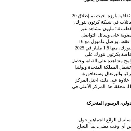
عودة غامبول إلى كرتون نتورك في أكتوبر كانت لحظة ثقافية بارزة، حيث تم إطلاق 20
ائلات في شبكة كرتون نتورك.
في 2025، حطم المسلسل الأرقام القياسية، حيث استقطب 54 مليون مشاهد عبر
ن 150 مليون مشاهدة عضوية على وسائل التواصل
الاجتماعي، بالإضافة إلى 28 مليون تفاعل خلال 10 أيام فقط. يواصل غامبول مع 16
مليار مشاهدة إجمالية عبر يوتيوب على قنوات كرتون نتورك، منها 1.8 مليار في 2025
اصة بكرتون نتورك على
برامج مشاهدة على القناة، وحصل
شمل المملكة المتحدة وبولندا
ركيا والبرتغال وسنغافورة،
ن. علاوة على ذلك، احتل المركز
، محققاً هذا المركز الأعلى في
دولي، الرسوم المتحركة
مسلسل الرائع للجماهير حول
 من أي وقت مضى، يبدأ النجاح