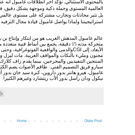
بالمحتوى الاستثنائي. تؤكد آخر انطلاقات غامبول أنه 
العالمية المستوى وحملة ذكية وموجهة بشكل دقيق، فإ
بل تثير محادثات وتجارب مشتركة على مستوى عالمي. 
استراتيجيتنا ولماذا يواصل غامبول قيادة مجال الترفيه 
عالم غامبول المدهش الغريب هو من ابتكار وإنتاج بن
ب
متحركة مدته 15 دقيقة، يجمع بين أنماط فنية متعد
الأبعاد، إلى
CGI
والدمى
والواقعية الفوتوغرافية، وحتى
مجنون ومليء بالنكات والمواقف الغريبة. مات ليزل و
المنتجين التنفيذيين والمخرجين، بينما يقدم
زاف كلارك 
سبارو
فريق التصميم الفني.
طاقم الأصوات يضم الكثير
غامبول، هيرو هانتر بدور داروين، كنزة سيد خان بدور أنا
نيكول
ودان راسل بدور الأب ريتشارد وغيرهم الكثير
!
Home
Older Post