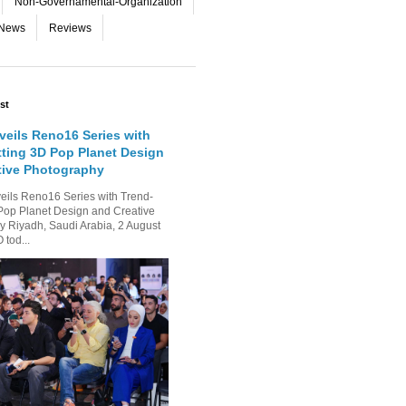
Non-Governamental-Organization
-News
Reviews
st
eils Reno16 Series with
tting 3D Pop Planet Design
tive Photography
ls Reno16 Series with Trend-
Pop Planet Design and Creative
 Riyadh, Saudi Arabia, 2 August
tod...