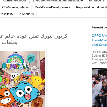
Consumer-Goods
Energy-Power-Resources-Sustainable
IT-Telecoms
PR-Marketing-Media
Real-Estate-Developments
Regional-International
Hospitality
Z-About-us
Featured po
كرتون نتورك تعلن عودة عالم غ
OPPO Unv
Trend-Se
بحلقات جد
and Crea
OPPO Unvei
Setting 3D 
Photography
2026: OPPO 