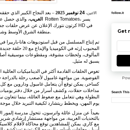
24
نوفمبر 2025
– بعد النجاح الكبير الذي حق
الاثنين،
follow.it
، يسر
Rotten Tomatoes
، والذي حصل على تقييم كامل 100% على موقع
الغريب
في
HD
كرتون نتورك الإعلان عن عرض حلقات جديد
Get 
.
منطقة الشرق الأوسط وشمال أف
تم إنتاج المسلسل من قبل استوديوهات هانا-باربيرا ف
المحبوب إرثه في الكوميدي
المألوف، ولحظات مشوقة، ومقطوعات موسيقية أصلية
يسبق له مثيل.
تغوص الحلقات القادمة أكثر في الديناميكيات العائلية 
الفوضوية. من مواجهة غامبول لأصعب رحلة بالدراجة ف
Pow
كساحر، يمكن توقع أن يتعامل غامبول وداروين مع ك
مداخلات حفلات، وكشف أسرار من خلال دفتر يوميات غ
Search This
البطولة وهي تتعامل مع ضغوط العائلة، بينما تتعاون ني
يوم المهن، ويخطط ريتشارد لكيفية التبريد خلال موجة
بعيداً عن منزل عائلة واترسون، تتحول مدرسة إلمور ال
بالتحديات الغريبة، من مواجهة مستشار إرشادي شرير إ
مع كاري. يمكن للمشاهدين توقع محاكاة لأفلام كلاسيك
أبريل، وحلقات بأسلوب الرسوم الكرتونية تستكشف الح