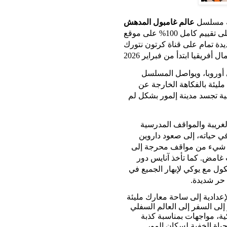
قه مسلسل
عالم غامبول المدهش
ة تمام على قناة كرتون نتورك
ريقيا ابتدأ من فبراير 2026
ي أوروبا، ويواصل المسلسل
ا والإبداع مع 20 حلقة جديدة مليئة بالفكاهة الخارجة عن
 تجسد مدينة إلمور بشكل لم
الغريبة والمواقف المدرسية
ي حياته، إلى صعود داروين
ل شيء من مواقف محرجة إلى
امض. كما تأخذ آنايس دور
كول مع يوكي لإبهار الجميع في
 حر شديدة
.
إعدادية إلى ساحة معارك مليئة
لى السفر إلى العالم السفلي
ية، مواجهات بمناسبة كذبة
ياة الخفية لسكان إلمور
.