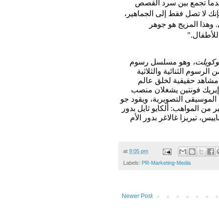
عندما تجمع بين سرد القصص
نك لا تصل فقط إلى الجماهير،
وهذا المزيج هو جوهر
للأطفال."
وكويلت
،
وهو مسلسل رسوم
دة من الرسوم الثنائية والثلاثية
 مشاهد حقيقية لخلق عالم
إيريك فونتين يشغلان منصب
الموسيقى التصويرية، ويقود
جو
 من المواهب: ألكايو ثايل بدور
ييس، تيريزا غالاغر بدور الأم
at
9:05 pm
Labels:
PR-Marketing-Media
Newer Post