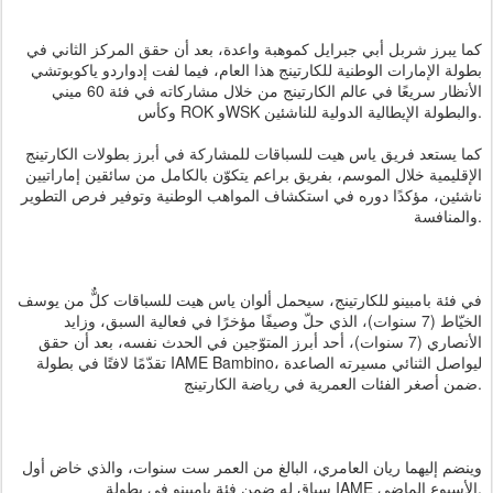
كما يبرز شربل أبي جبرايل كموهبة واعدة، بعد أن حقق المركز الثاني في
بطولة الإمارات الوطنية للكارتينج هذا العام، فيما لفت إدواردو ياكوبوتشي
الأنظار سريعًا في عالم الكارتينج من خلال مشاركاته في فئة 60 ميني
وكأس ROK وWSK والبطولة الإيطالية الدولية للناشئين.
كما يستعد فريق ياس هيت للسباقات للمشاركة في أبرز بطولات الكارتينج
الإقليمية خلال الموسم، بفريق براعم يتكوّن بالكامل من سائقين إماراتيين
ناشئين، مؤكدًا دوره في استكشاف المواهب الوطنية وتوفير فرص التطوير
والمنافسة.
في فئة بامبينو للكارتينج، سيحمل ألوان ياس هيت للسباقات كلٌّ من يوسف
الخيّاط (7 سنوات)، الذي حلّ وصيفًا مؤخرًا في فعالية السبق، وزايد
الأنصاري (7 سنوات)، أحد أبرز المتوّجين في الحدث نفسه، بعد أن حقق
تقدّمًا لافتًا في بطولة IAME Bambino، ليواصل الثنائي مسيرته الصاعدة
ضمن أصغر الفئات العمرية في رياضة الكارتينج.
وينضم إليهما ريان العامري، البالغ من العمر ست سنوات، والذي خاض أول
سباق له ضمن فئة بامبينو في بطولة IAME الأسبوع الماضي.