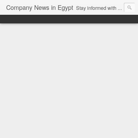
Company News in Egypt
Stay informed with the latest company news and developments in Egypt and the region through our unbiased and direct news platform. Our blog publishes press releases and news directly from companies and their PR agencies, giving you a clear and unfiltered view of the industry. Make informed decisions with our easy to follow and clutter-free approach to company news.