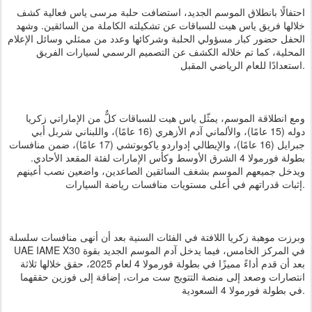
احتفالًا بانطلاق الموسم الجديد، استضافت حلبة مرسى ياس فعالية كشف
خلالها فريق ياس هيت للسباقات عن تشكيلته الكاملة من السائقين. وشهد
الحفل حضور كبار مسؤولي الحلبة وشركائها وعدد من ممثلي وسائل الإعلام
المحلية، كما تم خلاله الكشف عن التصميم الرسمي لسيارات الفريق
استعدادًا للعام الرياضي المقبل.
ومع انطلاقة الموسم، يمثّل ياس هيت للسباقات كلٌّ من الإماراتي زكريا
دوله (15 عامًا)، والألماني آدم الأزهري (16 عامًا)، واللبناني شربل أبي
جبرايل (16 عامًا)، والإيطالي إدواردو ياكوبوتشي (17 عامًا)، ضمن منافسات
بطولة فورمولا 4 الشرق الأوسط وكأس الإمارات لفئة المقعد الأحادي.
ويدخل جميعهم الموسم بشغف السائقين الصاعدين، واضعين نصب أعينهم
إثبات قدراتهم في أعلى مستويات منافسات رياضة السيارات.
وبرزت موهبة زكريا اللافتة في الفئات السنية بعد أن أنهى منافسات سلسلة
UAE IAME X30 في المركز الخامس، فيما يدخل آدم الموسم الجديد بقوة
بعد أن قدم أداءً مميزًا في بطولة فورمولا 4 لعام 2025، حقق خلالها ثلاثة
انتصارات وصعد إلى منصة التتويج ست مرات، إضافة إلى فوزين حققهما
في بطولة فورمولا 4 السعودية.