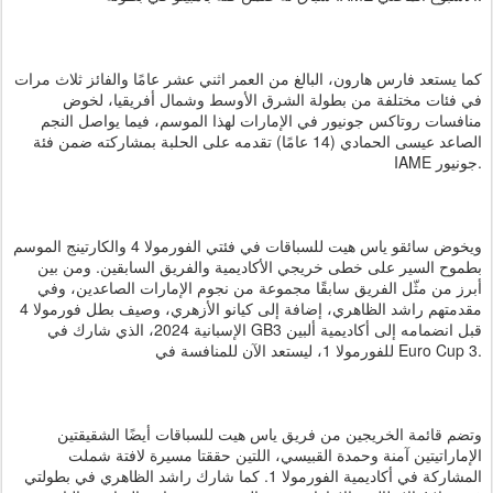
كما يستعد فارس هارون، البالغ من العمر اثني عشر عامًا والفائز ثلاث مرات
في فئات مختلفة من بطولة الشرق الأوسط وشمال أفريقيا، لخوض
منافسات روتاكس جونيور في الإمارات لهذا الموسم، فيما يواصل النجم
الصاعد عيسى الحمادي (14 عامًا) تقدمه على الحلبة بمشاركته ضمن فئة
IAME جونيور.
ويخوض سائقو ياس هيت للسباقات في فئتي الفورمولا 4 والكارتينج الموسم
بطموح السير على خطى خريجي الأكاديمية والفريق السابقين. ومن بين
أبرز من مثّل الفريق سابقًا مجموعة من نجوم الإمارات الصاعدين، وفي
مقدمتهم راشد الظاهري، إضافة إلى كيانو الأزهري، وصيف بطل فورمولا 4
الإسبانية 2024، الذي شارك في GB3 قبل انضمامه إلى أكاديمية ألبين
للفورمولا 1، ليستعد الآن للمنافسة في Euro Cup 3.
وتضم قائمة الخريجين من فريق ياس هيت للسباقات أيضًا الشقيقتين
الإماراتيتين آمنة وحمدة القبيسي، اللتين حققتا مسيرة لافتة شملت
المشاركة في أكاديمية الفورمولا 1. كما شارك راشد الظاهري في بطولتي