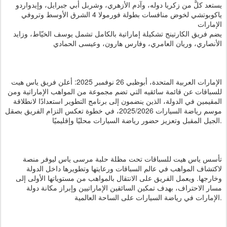
يستعد كلٌّ من زكريا دوله، وآدم الأزهري، وشربل أبي جبرايل، وإيدواردو
ياكوبوتشي لخوض منافسات بطولة فورمولا 4 الشرق الأوسط وتروفي
الإمارات
يضم فريق الكارتينج تشكيلة إماراتية بالكامل تشمل يوسف الخيّاط، وزايد
الأنصاري، وريان العامري، وفارس هارون، وعيسى الحمادي
الإمارات العربية المتحدة، أبوظبي 26 نوفمبر 2025: أعلن فريق ياس هيت
للسباقات عن قائمة سائقيه التي تضم مجموعة من المواهب الإماراتية ومن
المقيمين في الدولة، الذين ينضمون إلى برنامج التطوير استعدادًا لانطلاقة
موسم رياضة السيارات 2025/2026، في خطوة تعكس التزام الفريق بصقل
الجيل المقبل وتعزيز حضور رياضة السيارات محليًا وإقليميًا.
تأسس ياس هيت للسباقات تحت مظلة حلبة مرسى ياس ليوفر منصة
لاكتشاف المواهب في عالم السباقات ورعايتها وتطويرها داخل الدولة
وخارجها. ويعمل الفريق على الانتقال بالمواهب من مستوياتها الأولى إلى
مسار الاحتراف، بهدف تمكين السائقين الإماراتيين وإبراز مكانة دولة
الإمارات في رياضة السيارات على الساحة العالمية.