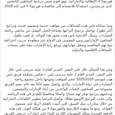
فورمولا 4 الإيطالية والإماراتية، وهو اليوم ضمن برنامج السائقين الناشئين
لدى مرسيدس، استعدادًا للانضمام إلى منافسات فورمولا 3 في عام 2026.
وبما تمتلكه ياس هيت للسباقات من مواهب جديدة وتصميم حديث وبرامج
أكثر تطورًا، تواصل ترسيخ التزامها بصناعة الجيل المقبل من سائقي رياضة
السيارات. وتمثّل أكاديمية ياس هيت محور هذا التوجّه، إذ تُعنَى بتأهيل
السائقين الإماراتيين ومن المقيمين في الدولة عبر منظومة تدريب احترافية
تتيح لهم المنافسة وصقل مهاراتهم، ورفع راية الإمارات بثقة على منصات
السباقات الإقليمية والدولية.
وفي هذا السياق، قال علي البشر، المدير العام لـ حلبة مرسى ياس: قال
علي البشر، المدير العام لـ حلبة مرسى ياس: «تعكس تشكيلة فريق ياس
هيت لموسم 2025/2026 حجم المواهب وتنوعها داخل مجتمع رياضة
السيارات في دولة الإمارات، والذي يواصل نموه عامًا بعد عام. يضم الفريق
مجموعة من السائقين الشباب الواعدين من أبناء الإمارات والمقيمين،
ويدعمهم ببرامج توفر لهم مسارًا واضحًا وتنافسيًا للتقدم في هذه الرياضة.
وإلى جانب البرامج الأوسع نطاقًا، نواصل التزامنا بتطوير الكفاءات الإماراتية
من خلال مبادرات مثل السبق، التي أثبتت بالفعل أثرها على مستوى
القواعد. ومع ما يشهده الكارتينج والفورمولا 4 من هيكلة أقوى، فإن هذه
الدفعة الجديدة تمتلك المقومات اللازمة للبناء على إنجازات خريجي الفريق