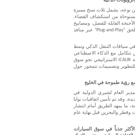
روبوتات الذكية
 نوعه، يشمل ثلاث نسخ مميزة
 مستوحاة من استكشاف الفضاء.
لأجنحة القابلة للفصل، ومصابيح
خلفية مُستلهمة من مكعبات LEGO، وأكثر من 100 ملحق "Plug-and-Play" عبر منافذ
 تم استعراض قدرات الروبوت البشري AiMOGA في سياقات التنقل الذكي ونمط
يص تتكامل مع الذكاء الاصطناعي
وتدعم تجارب تنقّل ذكية ومخصصة. وهذا يعكس توجه iCAUR الاستراتيجي نحو سوق
 للتطوير وتصميمات تتمحور حول
مع رؤية طموحة في الخليج
مدير العام لشيري الدولية في
. وقد تم تأمين اتفاقيات نوايا
، ما يمهد الطريق أمام انتشار
ت وقطر والبحرين قبل نهاية عام
 iCAUR العلامة الأكثر جذباً في سوق السيارات