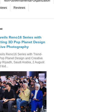
Non-Governamental-Organization
-News
Reviews
st
eils Reno16 Series with
tting 3D Pop Planet Design
tive Photography
ls Reno16 Series with Trend-
Pop Planet Design and Creative
 Riyadh, Saudi Arabia, 2 August
tod...