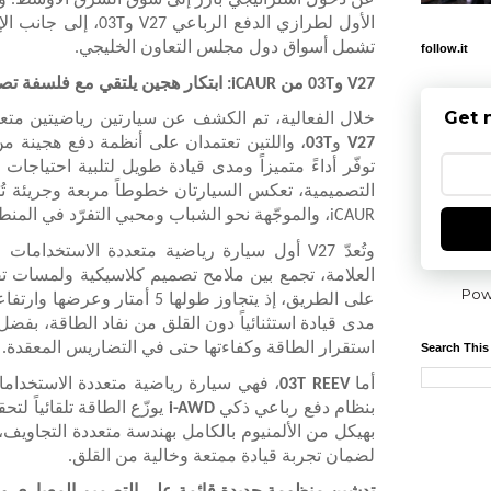
عن دخول استراتيجي بارز إلى سوق الشرق الأوسط. وش
الأول لطرازي الدفع الرب
تشمل أسواق دول مجلس التعاون الخليجي.
follow.it
V27 و03T من iCAUR: ابتكار هجين يلتقي مع فلسفة تصميم "J-Style"
Get 
خلال الفعالية، تم الكشف عن سيارتين رياضيتين متع
V27
و
03T
، واللتين تعتمدان على أنظمة دفع هجينة م
توفّر أداءً متميزاً ومدى قيادة طويل لتلبية احتياجات
iCAUR، والموجّهة نحو الشباب ومحبي التفرّد في المنطقة.
وتُعدّ V27 أول سيارة رياضية متعددة الاستخد
العلامة، تجمع بين ملامح تصميم كلاسيكية ولمسات تقن
Pow
على الطريق، إذ يتجاوز طولها 5 أمتا
استقرار الطاقة وكفاءتها حتى في التضاريس المعقدة.
Search This
أما
03T REEV
، فهي سيارة رياضية متعددة الاستخدام
بنظام دفع رباعي ذكي
i-AWD
يوزّع الطاقة تلقائياً لت
لضمان تجربة قيادة ممتعة وخالية من القلق.