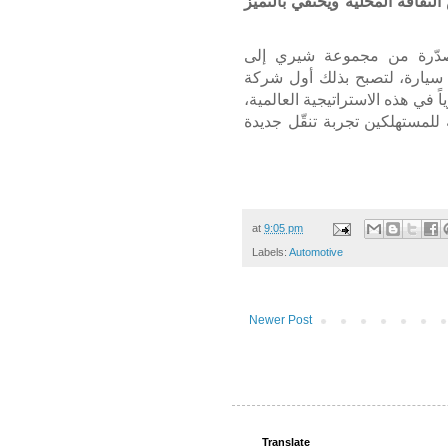
قافة المحلية ويحتفي بالتميّز
ُصدّرة من مجموعة شيري إلى
ة حتى نهاية يونيو 2025 نحو 5 ملايين سيارة، لتصبح بذلك أول شركة
 وتُعد علامة iCAUR جزءاً محورياً في هذه الاستراتيجية العالمية،
مستهلكين تجربة تنقّل جديدة
at
9:05 pm
Labels:
Automotive
Newer Post
Translate