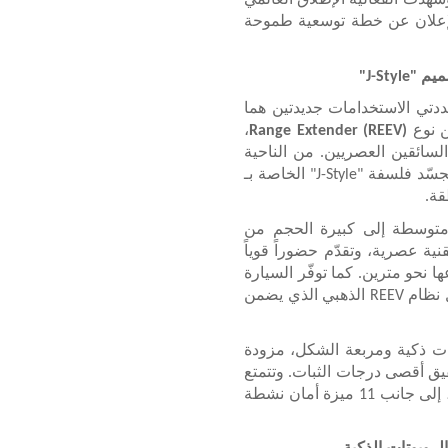
هدت الفعالية الإطلاق العالمي
اعي V27 و03T، إلى جانب الإعلان عن خطة توسعية طموحة
ددتي الاستخدامات جديدتين هما
ن نوع
Range Extender (REEV)
،
 السائقين العصريين. من الناحية
التصميمية، تعكس السيارتان خطوطاً مربعة وجريئة تُجسّد فلسفة "J-Style" الخاصة بـ
امات متوسطة إلى كبيرة الحجم من
ية عصرية، وتقدّم حضوراً قوياً
ر وعرضها وارتفاعها نحو مترين. كما توفّر السيارة
مدى قيادة استثنائياً دون القلق من نفاد الطاقة، بفضل نظام REEV الذهبي الذي يضمن
ات ذكية ومربعة الشكل، مزودة
حقيق أقصى درجات الثبات. وتتمتع
بهيكل من الألمنيوم بالكامل بهندسة متعددة التجاويف، إلى جانب 11 ميزة أمان نشطة