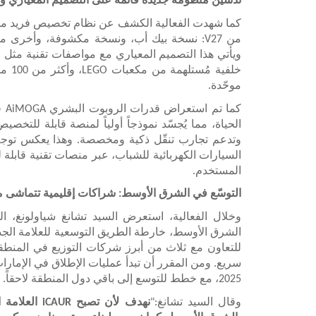
تدشين منظومة جديدة قائمة على التصميم المعياري وال
كما شهدت الفعالية الكشف عن نظام تخصيص فريد من
من V27: نسخة بيك أب، ونسخة مكشوفة، وأخرى
ويأتي هذا التصميم المعياري مع مواصفات تقنية مثل ا
موحّدة.
كما
الحياة، مما يُجسّد نموذجاً أولياً لمنصة قابلة للتخص
السيارات الكهربائية للشباب، عبر منصات تقنية قابلة
المستخدم.
التوسّع في الشرق الأوسط: شراكات إقليمية تتماشى 
وخلال الفعالية، استعرض السيد تشانغ شياولونغ، ال
الشرق الأوسط، خارطة الطريق التوسعية للعلامة الجديدة
للتعاون مع ثلاث من أبرز شركات التوزيع في المنطقة
سريع. ومن المقرر أن تبدأ عمليات الإطلاق في الإمارا
2025، مع خطط للتوسع إلى باقي دول المنطقة لاحقاً.
وقال السيد تشانغ:"
نهدف لأن تصبح