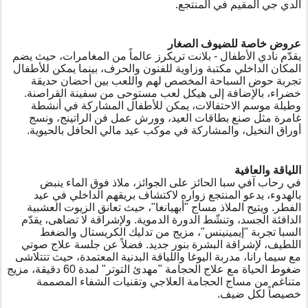
الدي جي المقيم في المنتجع
.
عروض خاصة للضيوف الصغار
يقدّم نادي الأطفال - بلانت تريكرز عالماً من المغامرات، حيث يضم
المكان الداخلي مكتبة وزاوية للفنون والحرف، بينما يمكن للأطفال
تجربة حوض السباحة المخصص لهم واللعب بين أحضان حديقة
خضراء، بالإضافة إلى هيكل لعب مستوحى من سفينة القراصنة.
وطيلة موسم الاحتفالات، يمكن للأطفال المشاركة في أنشطة
غامرة مثل صنع بطاقات العيد، وورش عمل فن الراتينج، ونسج
أوراق النخيل، والمشاركة في موكب عيد مالي الحافل بالحيوية
.
اللياقة والعافية
في رحاب آفي سبا الحائز على الجوائز، ملاذ فوق الماء ينبض
بالهدوء، يدعو المنتجع زواره لاكتشاف بريقهم الداخلي في عيد
الفطر. ويتيح الملاذ مساج "أبهيانغا"، حيث تعانق الزيوت العشبية
الدافئة الجسد، وتنشّط الدورة الدموية. ولإشراقة لا تضاهى، يقدّم
السبا تجربة "إيمينينس"، مزيج من تدليك الكريستال والضغط
اللطيف، لإشراقة البشرة بنور جديد
.
فضلاً عن جلسة علاج صوتي
مع سيما رانا، مدربة اليوغا واللياقة البدنية المعتمدة، حيث تتتلاشى
ضغوط الحياة مع علاج الحجامة "مهدئ التوتر" لمدة 60 دقيقة، مزيج
متناغم من مساج الحجامة العلاجي وتقنيات الشفاء المصممة
خصيصاً لكل ضيف
.