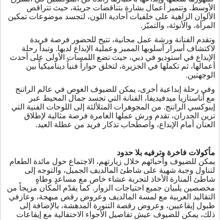
الأوسط. وتتميز أعمال بشارة بتناقضات جريئة، حيث تتراقص
الألوان الزاهية على خلفيات أحادية اللون، لتجسد موضوعات تمكين
المرأة، والأنوثة، والتميّز.
وتقدم الفنانة ورشة عمل مجانية، تتيح للحضور فرصة فريدة
لاكتشاف أسرار أسلوبها المميز وعملية الإبداع لديها
.
وتبدأ رحلة
الإبداع في استوديو في دبي، حيث تضع اللمسات الأولى على أحدث
أعمالها، ثم تكملها في الجزيرة، لتخلق حواراً فنياً ديناميكياً بين
الوجهتين.
وفي رحلة إبداعية أخرى، يمكن للضيوف الغوص في عالم الراتنج
مع أناستازيا ميدفيديفا، الفنانة التي تجسد جمال المحيط عبر
إيبوكسي الراتنج. من المجوهرات المتلألئة إلى اللوحات الفنية التي
تزين الجدران، تقدم ورش عملها الغامرة فرصة مثالية لإطلاق
العنان أمام الإبداع، واصطحاب تذكار فريد من عطلة العيد.
مأكولات فاخرة وترفيه بلا حدود
يمكن للضيوف وأحبائهم خلال زيارتهم، الاجتماع حول مائدة الطعام
لتناول وجبة شهية على شاطئ المالديف الجميل، والتوجه إلى
شاطئ المنارة الأخاذ لتجربة عشاء خاص مع مساعدٍ وطاهٍ
مخصصين يلبيان جميع احتياجات الزوار. كما يقدّم المكان مزيجاً من
التقاليد العربية مع لمسة المالديف وعروض رقص مبهجة، وعازفي
طبول إيقاعيين، وعروض رقصة التنورة المدهشة، بالإضافة إلى
ذلك، يمكن للضيوف عيش تفاصيل الأجواء الاحتفالية مع إيقاعات