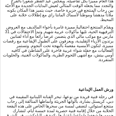
هذا العام مميزاً بكلّ تفاصيله. ويعكس عيد الفطر شعوراً بالفرح
والتجدد مما يجعله الوقت المثالي لعيش البدايات الجديدة مع الأحبّة
بين رحاب المنتجع في جزيرة خاصة،
حيث
يتميز هذا المكان بكونه
ملاذاً مدهشاً وموطناً لأسماك المانتا راي مع إطلالات خلابة على
المحيط.
ويقدّم المنتجع احتفاليةً مميزة غامرة بأجواء المالديف مع العروض
الترفيهية الحية، تليها مأكولات عربية شهية. وتبدأ الاحتفالات في 31
مارس مع موكب مالي الذي يتضمن عرضاً رائعاً مع آداء لفنانين
يرتدون الأزياء التقليدية، ويعزفون على الطبول الإيقاعية مع رقصات
مميزة، لتكون الأمسية مفعمةً بالبهجة تحت النجوم. وتستمر
الفعاليات مع حفلة شواء عربية فاخرة على الشاطئ في كافيه
أومي بيتش، مع أشهى اللحوم الطرية، والمأكولات الغنية، والحلويات
المتفردة.
ورش العمل الإبداعية
في رحلة فنية فريدة من نوعها، تبحر الفنانة اللبنانية المقيمة في
دبي، كريستل بشارة، بألوانها الجريئة وأنماطها المتألقة إلى رحاب
منتجع استوائي، لتضفي لمسة من سحرها الخاص على هذه البقعة
الخلابة من خلال إقامة فنية حصرية لمدة خمسة أيام، لتشارك
جمهورها شغفها وإبداعها باعتبارها رائدة فن البلوكشين في الشرق