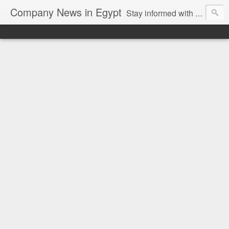
Company News in Egypt
Stay informed with the latest company news and developments in Egypt and the region through our unbiased and direct news platform. Our blog publishes press releases and news directly from companies and their PR agencies, giving you a clear and unfiltered view of the industry. Make informed decisions with our easy to follow and clutter-free approach to company news.