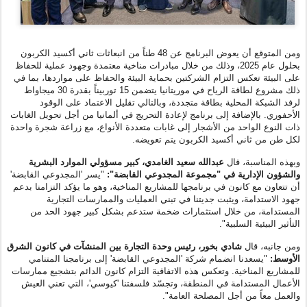
ومن المتوقع أن يعوض البرنامج عن 48 طناً من انبعاثات ثاني أكسيد الكربون
بحلول عام 2025، وذلك من خلال مبادرات مناخية معتمدة وجهود عملية للحفاظ
على البيئة تعكس التزام الشركتين بحماية البيئة والحفاظ على مواردها، بما في
ذلك مشروع لطاقة الرياح في موريتانيا
يتضمن 15 توربيناً بقدرة 30 ميجاواط
لرفد الشبكة المحلية بطاقة متجددة، وبالتالي تقليل الاعتماد على الوقود
الأحفوري. بالإضافة إلى برنامج لإعادة التحريج في ألمانيا من أجل تحويل الغابات
ذات النوع الواحد من الأشجار إلى غابات متعددة الأنواع، مع زراعة شجرة واحدة
لكل طن من ثاني أكسيد الكربون يتم تعويضه.
وبهذه المناسبة، قال
عبدالله سعيد الغامدي، كبير مسؤولي الموارد البشرية
والشؤون الإدارية في "مجموعة المجدوعي القابضة":
"يسر 'المجدوعي القابضة'
أن تتعاون مع كانون في برنامجها للمشاريع المناخية، وهو ما يؤكد التزامنا بدعم
جهود الاستدامة، ويثبت جديتنا في تبني العمليات والممارسات التجارية
المستدامة، من خلال استثمارات ضخمة ستدعم بشكل كبير جهود الحد من
التأثير البيئية السلبية".
ومن جانبه، قال
شادي بخور، رئيس وحدة التجارة بين المنشآت في كانون الشرق
الأوسط:
"يسعدنا انضمام شركة 'المجدوعي القابضة' إلى برنامجنا المتنامي
للمشاريع المناخية. وتعكس هذه الاتفاقية التزام كانون الدائم بتشجيع ممارسات
الأعمال المستدامة في المنطقة، وتجسّد فلسفتنا 'كيوسي'، التي تعني العيش
والعمل معاً من أجل المصلحة العامة".