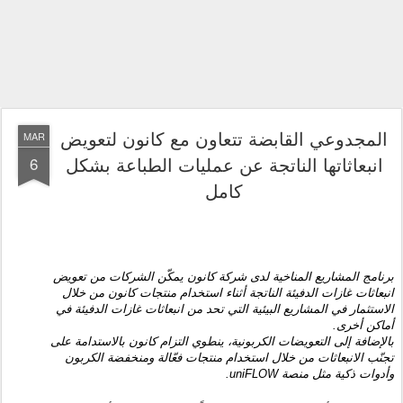
المجدوعي القابضة تتعاون مع كانون لتعويض
MAR
انبعاثاتها الناتجة عن عمليات الطباعة بشكل
6
كامل
برنامج المشاريع المناخية لدى شركة كانون يمكّن الشركات من تعويض
انبعاثات غازات الدفيئة الناتجة أثناء استخدام منتجات كانون من خلال
الاستثمار في المشاريع البيئية التي تحد من انبعاثات غازات الدفيئة في
أماكن أخرى.
بالإضافة إلى التعويضات الكربونية، ينطوي التزام كانون بالاستدامة على
تجنّب الانبعاثات من خلال استخدام منتجات فعّالة ومنخفضة الكربون
وأدوات ذكية مثل منصة
uniFLOW
.