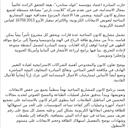
حازت المبادرة اعتماد مؤسسة "غولد ستاندرد"، هيئة التحقق الرائدة عالمياً
بمجال الاستدامة، في حين تقدم شركة "كلايمت بارتنر" مصادقة مستقلة لجميع
مشاريع كانون البيئية. ويضمن هذا الاعتماد المزدوج مصداقية جهود المشاريع
المناخية لتعويض الانبعاثات الكربونية، والالتزام بمعيار الآيزو 16759:2013 لقياس
البصمة الكربونية.
تشمل مشاريع كانون المناخية عدة قارات، ويحقق كل مشروع تأثيراً بيئياً يمكن
قياسه، بدءاً من مشاريع طاقة الرياح في الهند وإندونيسيا وصولاً إلى برامج مواقد
الطهي في أوغندا لوقف إزالة الغابات. وتمتد المبادرة لتشمل أنشطة متنوعة
لإعادة التحريج، بما فيها برامج لزراعة الأشجار في ألمانيا وأمريكا الجنوبية
وإنجلترا وسويسرا.
يوضح تعاون كانون والمجدوعي أهمية الشراكات الاستراتيجية لقيادة التغيير
الهادف في مكافحة التغير المناخي. وتعالج المبادرة المخاوف البيئية المباشرة
وتضع أيضاً الأساس لممارسات الأعمال المستدامة التي تترك إرثاً إيجابياً للأجيال
القادمة.
يعتمد برنامج كانون للمشاريع المناخية نهجاً منظماً يجمع بين خفض الانبعاثات
وتعويضها، ويبدأ بتدقيق شامل لعمليات الطباعة والمسح الضوئي لتحديد مجالات
التحسين في أساطيل الطابعات. كما ينطوي التزام كانون بالاستدامة على تشجيع
اعتماد أجهزة وعمليات أكثر كفاءة تساعد المؤسسات على الحد من استهلاكها
للطاقة وخفض انبعاثاتها الكربونية بشكلٍ كبير. وعليه يحصل كل منتج على رقم
تعريف مميز يساعد في تتبع أدائه البيئي بشفافية، بالإضافة إلى ملصقات
وشهادات توضح بالتفصيل استهلاك الطاقة وحجم الانبعاثات على مستوى
الأسطول.