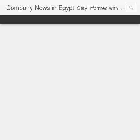
Company News in Egypt
Stay informed with the latest company news and developments in Egypt and the region through our unbiased and direct news platform. Our blog publishes press releases and news directly from companies and their PR agencies, giving you a clear and unfiltered view of the industry. Make informed decisions with our easy to follow and clutter-free approach to company news.