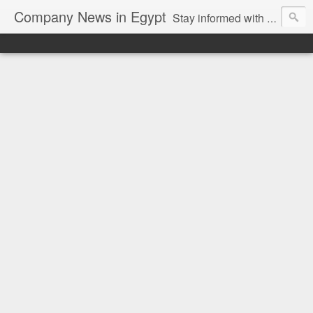
Company News in Egypt
Stay informed with the latest company news and developments in Egypt and the region through our unbiased and direct news platform. Our blog publishes press releases and news directly from companies and their PR agencies, giving you a clear and unfiltered view of the industry. Make informed decisions with our easy to follow and clutter-free approach to company news.