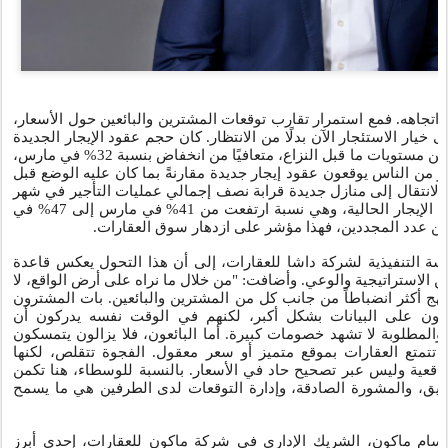
ر اتجاهه. فمع استمرار تقارب توقعات المشترين والبائعين حول الأسعار
خيار الاستئجار الآن بدلًا من الانتظار. كان حجم عقود الإيجار الجديدة
في مايو أقل بنسبة 20% فقط من مستويات ما قبل النزاع، متعافيًا من انخفاض بنسبة 32% في مارس،
ثير من الناس يوقعون عقود إيجار جديدة مقارنةً بما كان عليه الوضع قبل
انتقال إلى منازل جديدة قرابة نصف إجمالي عمليات التأجير في شهر
مايو، بدلاً من مجرد تجديد عقود الإيجار الحالية، وهي نسبة ارتفعت من 41% في مارس إلى 47% في
قلين عدد المجددين، فهذا مؤشر على ازدهار سوق العقارات
يسة التنفيذية لشركة داشا للعقارات، إلى أن هذا التحول يعكس قاعدة
 الاستراتيجية والوعي. وأضافت: "من خلال ما نراه على أرض الواقع، لا
نهج أكثر انضباطاً من جانب كل من المشترين والبائعين. بات المشترون
دون على البيانات بشكل أكبر، لكنهم في الوقت نفسه يدركون أن
والمطلوبة لا تشهد خصومات كبيرة. أما البائعون، فلا يزالون يتمسكون
 تتمتع العقارات بموقع متميز أو سعر معقول. الفجوة تتقلص، لكنها
اقعية وليس عبر تصحيح حاد في الأسعار. بالنسبة للوسطاء، هنا تكمن
قيق، والمشورة الصادقة، وإدارة التوقعات لدى الطرفين هي ما يسمح
ل سام ماكون، الشريك الإداري في شركة ماكون للعقارات، إحدى أبرز