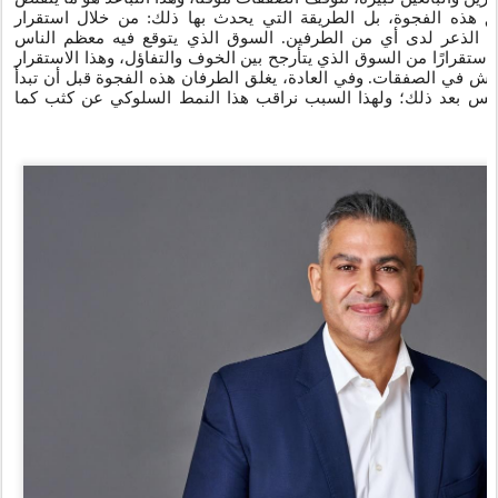
ق هذه الفجوة، بل الطريقة التي يحدث بها ذلك: من خلال استقرار
ن الذعر لدى أي من الطرفين. السوق الذي يتوقع فيه معظم الناس
ر استقرارًا من السوق الذي يتأرجح بين الخوف والتفاؤل، وهذا الاستقرار
اش في الصفقات. وفي العادة، يغلق الطرفان هذه الفجوة قبل أن تبدأ
وليس بعد ذلك؛ ولهذا السبب نراقب هذا النمط السلوكي عن كثب كما
ا