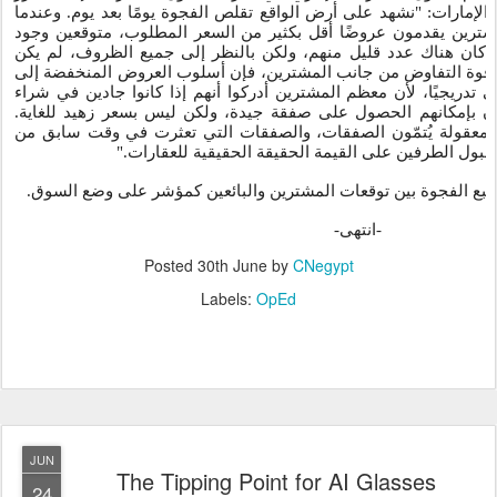
لإمارات: "نشهد على أرض الواقع تقلص الفجوة يومًا بعد يوم. وعندما
 المشترين يقدمون عروضًا أقل بكثير من السعر المطلوب، متوقعين وجود
عل، كان هناك عدد قليل منهم، ولكن بالنظر إلى جميع الظروف، لم يكن
مرار قوة التفاوض من جانب المشترين، فإن أسلوب العروض المنخفضة إلى
ى تدريجيًا، لأن معظم المشترين أدركوا أنهم إذا كانوا جادين في شراء
ن بإمكانهم الحصول على صفقة جيدة، ولكن ليس بسعر زهيد للغاية
ًا معقولة يُتمّون الصفقات، والصفقات التي تعثرت في وقت سابق من
مع قبول الطرفين على القيمة الحقيقة الحقيقية للعقارات
 تتبع الفجوة بين توقعات المشترين والبائعين كمؤشر على وضع السوق
-
انتهى
-
Posted
30th June
by
CNegypt
Labels:
OpEd
JUN
The Tipping Point for AI Glasses
24