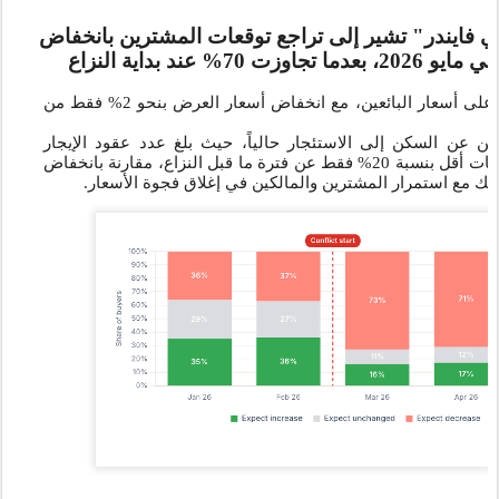
ي فايندر" تشير إلى تراجع توقعات المشترين بانخفاض
لم يطرأ أي تغيير يُذكر على أسعار البائعين، مع انخفاض أسعار العرض بنحو 2% فقط من
ع
ثين عن السكن إلى الاستئجار حالياً، حيث بلغ عدد عقود الإيجار
الجديدة في مايو مستويات أقل بنسبة 20% فقط عن فترة ما قبل النزاع، مقارنة بانخفاض