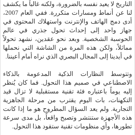
التاريخ لا يعيد نفسه
بالضرورة
، ولكنه غالباً ما يكشف
لنا عن أنماط
ومسارات متكررة
. ففي
ال
عام 2007،
أدى دمج الهاتف والإنترنت واستهلاك المحتوى في
جهاز واحد إلى إحداث تحول جذري في عالم
الحوسبة الشخصية. وبعد نحو عقدين، نشهد تحولاً
مماثلاً، ولكن هذه المرة من الشاشة التي نحملها
في أيدينا إلى المجال البصري الذي نراه أمام أعيننا.
وتتوسط النظارات الذكية المدعومة بالذكاء
الاصطناعي في صميم هذا التحول. فما كان يُنظر
إليه يوماً باعتباره فئة تقنية مستقبلية لا تزال قيد
التكهنات، بات اليوم يقترب من مرحلة الجاهزية
التجارية. ولم يعد السؤال المطروح هو ما إذا كانت
هذه الأجهزة ستنتشر وتصبح واقعاً، بل مدى سرعة
تطورها، وأي منظومات تقنية ستقود هذا التحول.