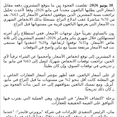
30
يونيو 2026
: تقلصت الفجوة بين ما يتوقع المشترون دفعه مقابل
العقارات في دولة الإمارات، والأسعار التي يطلبها البائعون مجدداً في مايو 2026، وفقاً لأحدث تحليل
أجرته شركة "بروبرتي فايندر". وتراجعت نسبة المشترين الذين يتوقعون انخفاض الأسعار إلى 63%، بعد
أن بلغت ذروتها لتصل إلى أكثر من 70% مباشرةً عقب اندلاع النزاع، مسجلةً بذلك الانخفاض الشهري
قيت الأسعار التي يعرضها البائعون قريبة من مستوياتها قبل النزاع
ترون بالتساوي تقريباً حول توجهات الأسعار. ففي استطلاع رأي أجرته
"بروبرتي فايندر" حول توجهات المستهلكين خلال شهري يناير وفبراير 2026، انقسم المشترون إلى ثلاثة
أقسام تقريباً: 36% توقعوا انخفاض الأسعار، و35% توقعوا ارتفاعها، و29% اعتقدوا أنها ستبقى
نت فيه الأسعار مرتفعة نسبياً مع تباين واضح في التوقعات
بية المشترين إلى توقع انخفاض الأسعار، وأحجموا عن الشراء ترقباً لأي
انخفاض في الأسعار. ومنذ ذلك الحين، تراجعت توقعات الانخفاض شهريًا، لتصل إلى 63% في مايو. ما
قرار تدريجي في توقعات السوق، وإن كان بطيئاً
ُذكر على أسعار البائعين. فقد أظهر مؤشر أسعار العقارات الخاص بـ
"بروبرتي فايندر" أن أسعار العرض المعلنة كانت أقل بنحو 2% من مستويات ما قبل النزاع في مايو،
ً بانخفاضها بنحو 1% في أبريل. ومع تمسك البائعين بمواقفهم إلى حد كبير، بدأت الفجوة بين
إن كان ذلك تدريجيًا
مرحلة "اكتشاف الأسعار" في السوق، وهي العملية التي يقترب فيها
من التوافق على القيمة الحقيقية للعقارات
ان، الرئيس التنفيذي للإيرادات في شركة "بروبرتي فايندر": "عندما
ين والبائعين كبيرة، تتوقف الصفقات مؤقتًا، وهذا التباعد هو ما يتقلص