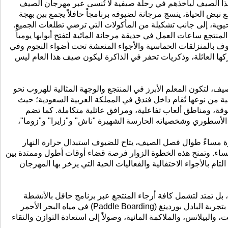
ذا الصيف
ليأخذ
ه
م في رحلة صيفية
لا تُنسى
عبر مهرجان الصي
ف
ع نبض الحياة،
ينسج مرجانة
ل
ضيوفه
برنامجاً حافلاً يجمع بين بهجة
الحيوية، إلى جانب تشكيلة من المأكولات التي ترضي تطلعات
الجميع
.
لمنتجع
ساعات العمل في
حديقة مرجانة المائية
ل
تفتح أبوابها يومياً
وف
بالمنزلقات الحماسية والأجواء المنعشة تحت أضواء النجوم وفي
 العائلة، وذكريات تحفر في الذاكرة
ليكون صيف هذا العام
ليس
صيف،
لتكون
المعلم الأبرز في المنتجع والوجهة المثالية للهروب نحو
ة من نوعها تُقام
داخل فندق في المملكة العربية السعودية؛ حيث
ة، ومناطق ألعاب تفاعلية، ومرافق عائلية متكاملة. كما
تضم
الأسطوري وشخصياته الحارسة الشهيرة "ناش"
و"زايرا
" و"زوما"،
 مساءً طوال فصل الصيف، يتاح للضيوف استبدال حرارة النهار
لمساء. وتمنح هذه الخطوة الزوار فرصة قضاء أوقات أطول وممتدة بين
التام
ب
الأجواء الاحتفالية والفعاليات الحية التي يزخر بها المهرجان
 بل تمتد لتشمل كافة أرجاء المنتجع عبر برنامج حافل بالأنشطة
ب
تجربة
البادل
بوردينغ
(
Paddle Boarding
)
في مياه البحر الأحمر
ت،
والبيلاتس
، والملاكمة المائية، وصولاً إلى استعادة التوازن والنقاء