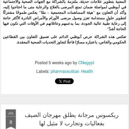
المعنية بتطوير علاجات حديثة، ملتزمة بالشراكة مع الجهات الصحية والاجتماعية
في أبوظبي
لمواصلة ضمان تمتع
المرضى بالعلاج والرعاية متى ما احتاجوا إليه،
وأكد أن التعاون مع "هيئة المساهمات المجتمعية – معًا" يعكس طموحًا مشتركًا
لتطوير حلولٍ مستدامة تعزز وصول مرضى الأورام والأمراض النادرة الأكثر حاجة
إلى
رعاية طبية عالية الجودة، بما يدعمهم وعائلاتهم في الأوقات التي تكون فيها
الحاجة أشدّ"
تعكس هذه الشراكة حرص أبوظبي الدائم على تعميق التعاون بين القطاعين
الحكومي والخاص، باعتباره مسارًا فاعلًا لتجاوز التحديات الصحية المعقدة
.
Posted
5 weeks ago
by
CNegypt
Labels:
pharmaceutical- Health
ريكسوس مرجانة يطلق مهرجان الصيف
JUL
8
بفعاليات وتجارب لا مثيل لها