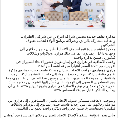
مذكرة تفاهم جديدة تتضمن شراكة انترلاين بين شركتي الطيران،
واتفاقية مشاركة بالرمز، وشراكة برنامج الولاء لخدمة ضيوف
الشركتين
مذكرة تفاهم جديدة تتيح لضيوف الاتحاد للطيران حجز رحلاتهم إلى
وجهات داخل زيمبابوي، بما في ذلك هراري وبولاوايو وشلالات
فيكتوريا، ضمن تذكرة واحدة
وقعت الاتفاقية في هراري في إطار تعزيز حضور الاتحاد للطيران في
أفريقيا، مع إتاحة السفر اعتباراً من 24 أغسطس 2026
هراري، زيمبابوي
–
وقّعت الاتحاد للطيران وشركة فاست جيت زيمبابوي مذكرة
تفاهم لإقامة شراكة انترلاين جديدة بينهما، إلى جانب اتفاقية مشاركة بالرمز،
واتفاقية برنامج ولاء المسافرين الدائمين. وسيعزز هذا التعاون الربط الجوي، مما
يتيح للمسافرين الوصول إلى الوجهات التي تُسيّر إليها الشركتان رحلاتهما حاليًا،
ضمن تذكرة واحدة. وتم توقيع الاتفاقية في هراري بتاريخ 7 يوليو 2026، على أن
يبدأ بيع التذاكر اعتباراً من 24 أغسطس 2026.
وبموجب الاتفاقية، سيتمكن ضيوف الاتحاد للطيران المسافرون إلى هراري من
مواصلة رحلاتهم على متن رحلات فاست جيت زيمبابوي إلى بولاوايو وشلالات
فيكتوريا وجوهانسبرغ، ضمن حجز واحد وتذكرة واحدة تجمع بين الناقلتين.
وتأتي هذه الاتفاقية استكمالاً لإطلاق الاتحاد للطيران رحلاتها المباشرة بين أبوظبي