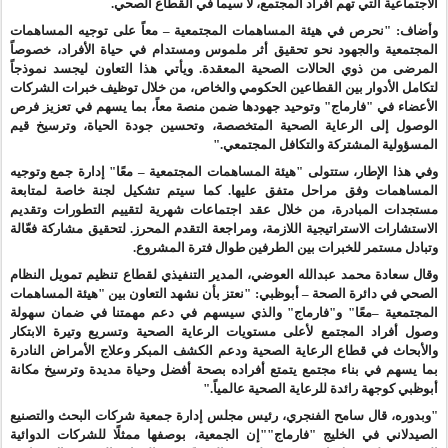
الاجتماعية التي تهم أفراد المجتمع، لا سيما في القطاع الصحي.
وأضاف: "نحرص في هيئة المساهمات المجتمعية – معاً على توجيه المساهمات
المجتمعية والجهود نحو تحقيق أثر ملموس ومستدام في حياة الأفراد، خصوصاً
المرضى من ذوي الحالات الصحية المعقدة. ويأتي هذا التعاون ليجسد نموذجاً
لتكامل الأدوار بين القطاعين الحكومي والخاص، من خلال توظيف خبرات الشركات
الأعضاء في "فارماج" وتوحيد جهودها ضمن منصة معاً، بما يسهم في تعزيز فرص
الوصول إلى الرعاية الصحية المتخصصة، وتحسين جودة الحياة، وترسيخ قيم
المسؤولية المشتركة والتكافل المجتمعي."
وفي هذا الإطار، ستتولى "هيئة المساهمات المجتمعية – معًا" إدارة
جمع و
توجيه
المساهمات وفق مراحل متفق عليها. كما سيتم تشكيل لجنة خاصة لمتابعة
مستجدات
المبادرة
، من خلال عقد اجتماعات شهرية لتقييم التطورات وتقديم
الاستشارات الاستراتيجية اللازمة، ومراجعة التقدم المحرز. لتحقيق مشاركة فعّالة
وتبادل مستمر للخبرات بين الطرفين طوال فترة المشروع
.
و
قال سعادة محمد عبدالله العوضي، المدير التنفيذي لقطاع تنظيم تمويل النظام
الصحي في دائرة الصحة – أبوظبي: "نعتز بأن نشهد التعاون بين "هيئة المساهمات
المجتمعية –معًا" و"فارماج" والذي سيسهم في دعم مهمتنا في ضمان سهولة
وصول أفراد المجتمع لأعلى مستويات الرعاية الصحية وتسريع وتيرة الابتكار
والأبحاث في قطاع الرعاية الصحية ودعم الكشف المبكر وعلاج الأمراض النادرة
بما يسهم في بناء مجتمع يتمتع أفراده بصحة أفضل وحياة مديدة وترسيخ مكانة
أبوظبي كوجهة رائدة للرعاية الصحية عالمياً."
"وبدوره، قال سامح الفنجري، رئيس مجلس إدارة جمعية شركات البحث والتصنيع
الصيدلاني في الخليج "فارماج""إن الجمعية، بوصفها ممثلًا للشركات الدوائية