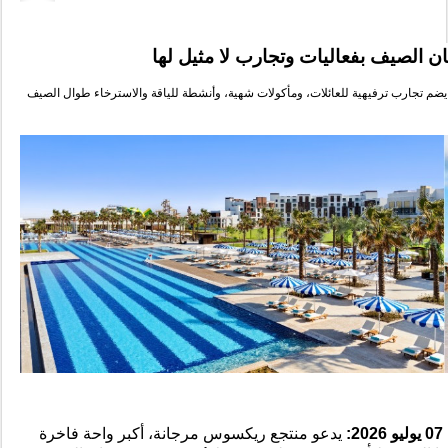
 الصيف بفعاليات وتجارب لا مثيل لها
يضم تجارب ترفيهية للعائلات، ومأكولات
شهية
، وأنشطة لل
ياقة
والاسترخاء طوال الصيف
07
يوليو 2026
:
يدعو منتجع
ر
يكسو
س
مر
جانة،
أكبر واحة فاخرة