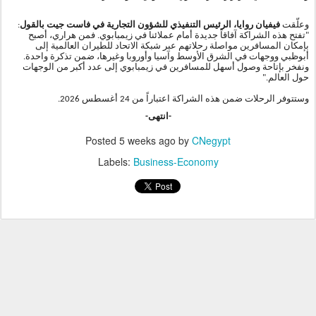
وعلّقت
فيفيان روايا، الرئيس التنفيذي للشؤون التجارية في فاست جيت بالقول
:
"تفتح هذه الشراكة آفاقاً جديدة أمام عملائنا في زيمبابوي. فمن هراري، أصبح
بإمكان المسافرين مواصلة رحلاتهم عبر شبكة الاتحاد للطيران العالمية إلى
أبوظبي ووجهات في الشرق الأوسط وآسيا وأوروبا وغيرها، ضمن تذكرة واحدة.
ونفخر بإتاحة وصول أسهل للمسافرين في زيمبابوي إلى عدد أكبر من الوجهات
حول العالم
.
"
وستتوفر الرحلات ضمن هذه الشراكة اعتباراً من 24 أغسطس 2026.
-
انتهى
-
Posted
5 weeks ago
by
CNegypt
Labels:
Business-Economy