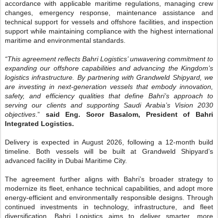
accordance with applicable maritime regulations, managing crew
changes,
emergency response, maintenance assistance and
technical support for vessels and offshore facilities, and inspection
support while maintaining compliance with the highest international
maritime and environmental standards.
“This agreement reflects Bahri Logistics’ unwavering commitment to
expanding our offshore capabilities and advancing the Kingdom’s
logistics infrastructure. By partnering with Grandweld Shipyard, we
are investing in next-generation vessels that embody innovation,
safety, and efficiency qualities that define Bahri’s approach to
serving our clients and supporting Saudi Arabia’s Vision 2030
objectives
.”
said Eng. Soror Basalom, President of Bahri
Integrated Logistics.
Delivery is expected in August 2026, following a 12-month build
timeline. Both vessels will be built at Grandweld Shipyard’s
advanced facility in Dubai Maritime City.
The agreement further aligns with Bahri’s broader strategy to
modernize its fleet, enhance technical capabilities, and adopt more
energy-efficient and environmentally responsible designs. Through
continued investments in technology, infrastructure, and fleet
diversification, Bahri Logistics aims to deliver smarter, more