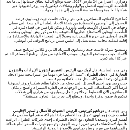
وهراري، اعتباراً من 24 مارس 2027، حيث توسّع الناقلة نطاق خدماتها إلى ما بعد
العاصمة الزيمبابوية لتشمل بولاوايو وشلالات فيكتوريا، بما يوفر لضيوفها عبر
شبكتها العالمية وسيلة سلسة للوصول إلى هذه الوجهات
.
كما تتيح الاتفاقية للمسافرين على متن رحلات فاست جيت زيمبابوي فرصة
الوصول إلى أبوظبي والاستفادة من شبكة الاتحاد للطيران الواسعة التي تغطي
وجهات في الشرق الأوسط وآسيا وأوروبا. ويمكن للراغبين في قضاء فترة في
العاصمة أبوظبي الاستمتاع بتجاربها المتنوعة، بدء من كورنيش أبوظبي ومتحف
اللوفر أبوظبي في جزيرة السعديات، وصولاً إلى الصحراء الهادئة، والاستفادة من
إقامة فندقية مجانية لمدة تصل إلى ليلتين ضمن برنامج التوقف في أبوظبي
.
وستصبح شركة فاست جيت زيمبابوي الشريك الثاني والثلاثين لبرنامج ضيف
الاتحاد، حيث سيستمتع الضيوف بموجب الاتفاقية من مزايا برنامج المسافر الدائم
عبر كلا الشركتين.
وفي هذه المناسبة، قال
آريك دي، الرئيس التنفيذي لشؤون الإيرادات والشؤون
التجارية في الاتحاد للطيران
: "تمثل أفريقيا جزء مهماً من استراتيجية نمو الاتحاد
للطيران، وتعد الشراكات مثل هذه الاتفاقية مع فاست
جيت زيمبابوي إحدى الوسائل التي نوسّع من خلالها نطاق شبكتنا ونوفر لضيوفنا
فرصاً أكبر لاستكشاف المزيد من الوجهات في القارة السمراء. وأصبح بإمكان
المسافرين الآن التخطيط لرحلاتهم داخل زيمبابوي، من هراري إلى شلالات
فيكتوريا، ضمن تذكرة واحدة، ونتطلع إلى تعزيز هذا التعاون مستقبلاً
.
"
ومن جهته، قال
دوناهيو كورتيس، الرئيس التنفيذي للأعمال والمدير الإقليمي
لفاست جيت زيمبابوي
: "يمثل هذا الاتفاق بداية لشراكة نعتقد أنها ستكون ذات
أهمية كبيرة. ويسعدنا التعاون مع الاتحاد للطيران، إحدى شركات الطيران الرائدة
عالمياً، لاستكشاف فرص تعزيز الربط الجوي، وتوسيع خيارات السفر أمام عملائنا،
والمساهمة في تعزيز ربط زيمبابوي بالأسواق الدولية الرئيسية
.
"