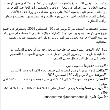
يمكن للمتسوقين الاستمتاع بخصومات تتراوح بين 25% و70% لدى صن كوست،
الوجهة الحائزة على جوائز في مجال الأثاث والإكسسوارات الخارجية الفاخرة،
إلى جانب خصم ثابت بنسبة 25% على جميع منتجات مودورا، علامة الأثاث
الداخلي الفاخرة التابعة لجي أم جي هوم والمعروفة بتصاميمها العصرية وحلولها
الراقية للمنازل.
تستمر تخفيضات الصيف من 2 يوليو حتى 30 أغسطس 2026، وستتوفر في جميع
فروع صن كوست ومودورا في دولة الإمارات، بالإضافة إلى المنصات الإلكترونية،
بما يتيح للعملاء فرصة تحويل منازلهم بأثاث وديكورات مصممة بعناية وبقيمة
استثنائية.
سواء كان الهدف إنشاء مساحة خارجية مريحة وجذابة، أو تجديد الديكورات
الداخلية بقطع لا تتأثر بمرور الزمن، تجعل هذه العروض الموسمية التصميم
الفاخر في متناول اليد طوال فصل الصيف.
*
الحدث:
تخفيضات صيف دبي
*
المكان
:
فروع مودورا وصن كوست في جميع أنحاء الإمارات وعبر الإنترنت
*
الموعد:
من 2 يوليو إلى 30 أغسطس 2026
*
الأسعار:
خصومات من 25% إلى 70% لدى صن كوست، وخصم ثابت 25% لدى
مودورا
*
للمزيد من المعلومات:
يرجى الاتصال على +971 4 314 9007 أو +971 4 328
2459
*
تابعونا على:
@suncoastme @modorahome