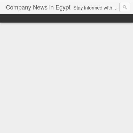
Company News in Egypt
Stay informed with the latest company news and developments in Egypt and the region through our unbiased and direct news platform. Our blog publishes press releases and news directly from companies and their PR agencies, giving you a clear and unfiltered view of the industry. Make informed decisions with our easy to follow and clutter-free approach to company news.