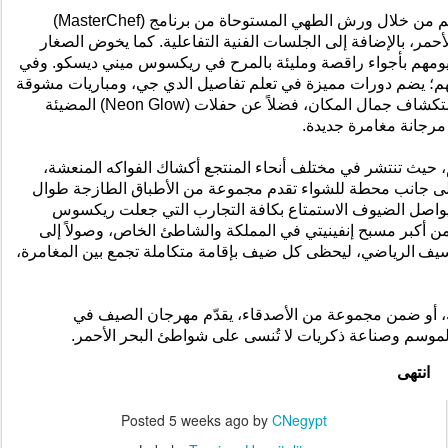
اتهم من خلال ورش الطهي المستوحاة من برنامج
(
MasterChef
)
حمر، بالإضافة إلى الجلسات الفنية التفاعلية. كما يخوض الصغار
ومهم بأجواء راقصة ومليئة بالمرح في
ريكسوس
ميني ديسكو.
وفي
هم؛ يضم دورات مميزة في
تعلم تفاصيل الدي جي
، ومباريات مشوقة
ستكشاف جمال المكان، فضلاً عن حفلات
(
Neon Glow
)
المضيئة
رجانة مغامرة جديدة
.
حيث تنتشر في مختلف أنحاء المنتجع أكشاك الفواكه المنعشة،
لى جانب محطة للشواء تقدم مجموعة من الأطباق
الطازجة
طوال
يواصل الضيوف الاستمتاع بكافة التجارب التي جعلت
ريكسوس
ً من أكبر مسبح إنفينيتي في المملكة والشاطئ الخاص، وصولاً إلى
سيف
الرياضي
،
ليحظى كل ضيف بإقامة متكاملة تجمع بين المغامرة،
 أو ضمن مجموعة من الأصدقاء، يقدّم مهرجان الصيف في
لموسم وصناعة ذكريات لا تُنسى على شواطئ البحر الأحمر
.
انتهى
Posted
5 weeks ago
by
CNegypt