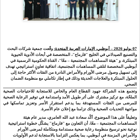
07
يوليو
2026 – أبوظبي، الإمارات العربية المتحدة:
وقّعت جمعية شركات البحث
والتصنيع الصيدلاني في الخليج "فارماج"، المتخصصة في أبحاث الأدوية الحيوية
المبتكرة،
و
"هيئة المساهمات المجتمعية – معًا"، القناة الحكومية الرسمية في
أبوظبي المخصصة لتلقي المساهمات المجتمعية، اتفاقية تعاونٍ استراتيجي تهدف
إلى تسهيل وصول مرضى الأورام والأمراض النادرة من الفئات الأكثر حاجة إلى
الحلول المبتكرة والعلاجات الحديثة وذلك في إطار تكاملي مع منظومة الضمان
الصحي.
وتجمع هذه الشراكة جهود القطاع العام والخاص للاستجابة للاحتياجات الصحية
الملحّة، مع تركيز مشترك على أثر طويل الأمد واستدامة في توفير الرعاية الصحية
للمرضى من الفئات المستهدفة بما يدعم استقرار الأسر وتعزيز تماسكها في
مواجهة التحديات الصحية وذلك تزامنا مع إعلان عام الأسرة
.
وتعليقاً على هذا الموضوع، أكّد سعادة عبد الله العامري، مدير عام هيئة
المساهمات المجتمعية – معًا، أن التعاون مع "فارماج" يشكّل خطوة استراتيجية
نوعية نحو ترسيخ منظومة رعاية صحية مستدامة ومتكاملة لمرضى الأورام
والأمراض
المزمنة
في أبوظبي، بما يعكس التزامنا بالاستجابة لدعم الأولويات