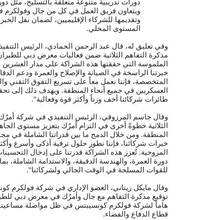
دورات تدريبية متنوعة متعلقة بالتسليح، مثل دو
ويتعاون فريق العمل في كل من جال وفولكرم ف
وتقديمها للشركاء الإقليميين، لضمان نقل الخبر
المستوى المحلي.
وفي تعليق له، قال عبد الرحمن الحمادي، الرئيس التنفي
مذكرة التفاهم الثلاثية ضمن فعاليات معرض دبي للطيران ت
الملموسة التي حققتها هذه الشراكة على مدار العشرين ش
خبرتنا الراسخة في الصيانة والإصلاح والعمرة ودعم الدفا
المتخصصة، فإننا نعمل معاً على تسريع التفوق التقني والج
العسكريين في جميع أنحاء المنطقة. ويهدف ذلك إلى تحقي
طائرات شركائنا أخف وزناً وأكثر قوة وفعالية".
وقال جاسم المرزوقي، الرئيس التنفيذي في شركة أمرُك: 
الثلاثية خطوةً أخرى في التزام أمرُك بتعزيز مستوى الجاه
المنطقة. ومن خلال الدمج ما بين قدراتنا الشاملة في مجا
خبرات شركائنا، فإننا نطور حلول ترقية أذكى وأسرع وأكث
المروحية. تُعزز هذه الشراكة قدرتنا على إدخال التحسين
دورة العمرة، والهندسة الدقيقة، والاستدامة الشاملة، بم
للقوات المسلحة في الوقت الحالي ولشركائنا".
وقال مايكل زيناني، العضو الإداري في شركة فولكرم كون
توقيع مذكرة التفاهم مع جال وأمرُك في معرض دبي للطيران
هاماً لشركة فولكرم كونسيبتس في ظل مواصلة مساعينا 
قطاع الدفاع والفضاء.