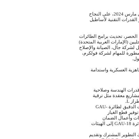
يؤكد مد مذكرة التفاهم الأصلية، التي وُقّعت لأول مرة في مارس 2024، على النجاح
 القدرات التقنية لأساطيل
 الحصر، تحديث برامج الطائرات
ليين (الإمارات العربية المتحدة
ل لشركة جال، الصيانة والإصلاح
لمطورة للمهام لشركة فولكرم
طول
هزية العسكرية واستدامة
درات الهندسة وصلاحية
 مشاريع معقدة مثل ترقية
.
L
راز
GAU-
ث الدقيق لطائرة
وفير قطع الغيار
جات وأعمال الضمان
إلى الهيئات
GAU-18
ئرة
 التطوير المشترك وتقديم