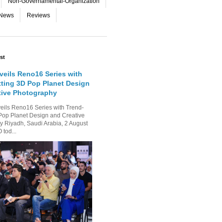
Non-Governamental-Organization
-News
Reviews
st
eils Reno16 Series with
tting 3D Pop Planet Design
tive Photography
ls Reno16 Series with Trend-
Pop Planet Design and Creative
 Riyadh, Saudi Arabia, 2 August
tod...