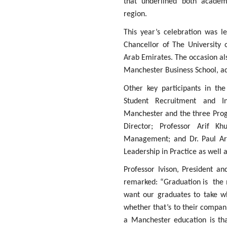
that underlined both academi
region.
This year’s celebration was l
Chancellor of The University o
Arab Emirates. The occasion als
Manchester Business School, ad
Other key participants in th
Student Recruitment and In
Manchester and the three Pro
Director; Professor Arif K
Management; and Dr. Paul Ar
Leadership in Practice as well
Professor Ivison, President a
remarked: “Graduation is the 
want our graduates to take wh
whether that’s to their compa
a Manchester education is th