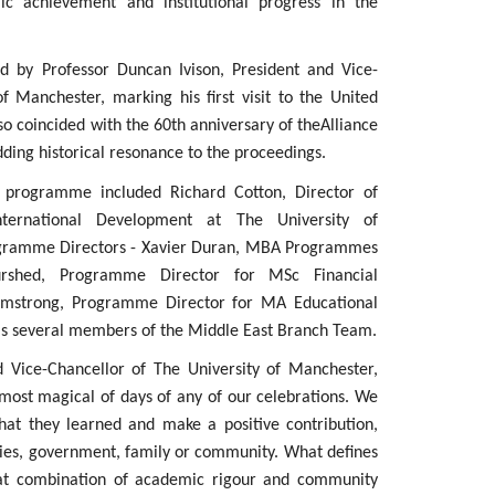
c achievement and institutional progress in the
ed by Professor Duncan Ivison, President and Vice-
f Manchester, marking his first visit to the United
o coincided with the 60th anniversary of theAlliance
ding historical resonance to the proceedings.
e programme included Richard Cotton, Director of
ternational Development at The University of
gramme Directors - Xavier Duran, MBA Programmes
hurshed, Programme Director for MSc Financial
mstrong, Programme Director for MA Educational
 as several members of the Middle East Branch Team.
nd Vice-Chancellor of The University of Manchester,
most magical of days of any of our celebrations. We
at they learned and make a positive contribution,
nies, government, family or community. What defines
at combination of academic rigour and community