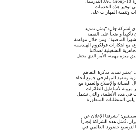
التدريبية.
JAC Group-18
رة
ي توفير هذه الخدمات
ات وتنمية المهارات على
ذي لشركة جال: "يمثل تمديد
أكيداً واضحاً على القيمة
هراً الماضية". ومن خلال مواءمة
ع، مع ابتكارات فولكروم الهندسية
اهزية التشغيلية لعملائنا
ق ميزة مهمة، الأمر الذي يجعل
"يعتبر تمديد مذكرة التفاهم
زية وتنفيذ المهام في جميع أنحاء
ل الصيانة والإصلاح والعمرة مع
ر مرونة لأساطيل الطائرات
ات في هذه الأنظمة، والتي تشمل
ا يلبي المتطلبات المتطورة
سيبتس: "يشرفنا الإعلان عن
. تُمثل هذه الشراكة إنجازاً
لتوسيع حضورنا العالمي في