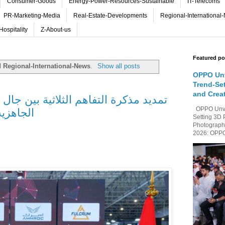
Consumer-Goods
Energy-Power-Resources-Sustainable
IT-Telecoms
PR-Marketing-Media
Real-Estate-Developments
Regional-International
Hospitality
Z-About-us
Featured po
el
Regional-International-News
.
Show all posts
OPPO Unv
Trend-Se
and Crea
تمديد مذكرة التفاهم الثلاثية بين جال
OPPO Unvei
الجاهزي
Setting 3D 
Photography
2026: OPPO 