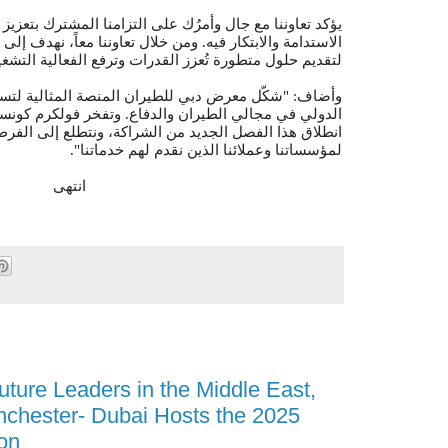
يؤكد تعاوننا مع جال وأمرُك على التزامنا المشترك بتعزي
الاستدامة والابتكار فيه. ومن خلال تعاوننا معاً، نهدف إلى
لتقديم حلول متطورة تُعزز القدرات وترفع الفعالية التش".
وأضاف: "شكّل معرض دبي للطيران المنصة المثالية لتسل
الدولي في مجالي الطيران والدفاع. وتفخر فولكرم كونسي
انطلاق هذا الفصل الجديد من الشراكة، ونتطلع إلى الفرص
لمؤسساتنا وعملائنا الذين نقدم لهم خدماتنا".
انتهى
uture Leaders in the Middle East,
nchester- Dubai Hosts the 2025
on