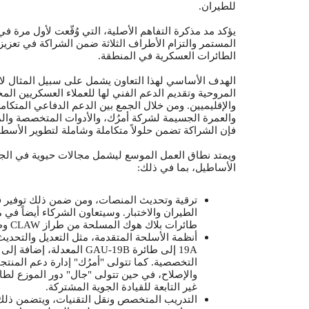
.
للطيران
المستمر والتزام الأطراف الثلاثة ضمن الشراكة في تعزيز
.
الطائرات العسكرية في المنطقة
الهدف الأساسي لهذا التعاون يشمل على سبيل المثال لا
المروحية وتقديم الدعم الفني لها للعملاء العسكريين المح)
والإقليميين. ومن خلال الجمع بين الدعم الدفاعي المتكام
والعمرة الجسيمة لشركة أمرُك، والأدوات المتخصصة وا،
فإن الشراكة تضمن حلولاً متكاملة وشاملة لتطوير الأس.
ويمتد نطاق العمل الموسع ليشمل مجالات حيوية في الجا
:
الأساطيل، بما في ذلك
ترقية وتحديث المنصات، ومن ضمن ذلك توفير ق
الطيران والاختبار. وسيتعاون الشركاء أيضاً في
وط
CLAW
طائرات بلاك هوك المسلحة من طراز
أنظمة الأسلحة المتقدمة، مثل التعديل والتحدي
المعدلة، إضافة إلى ت
GAU-19B
إلى طائرة
19A
التخصصية. كما تتولى "أمرُك" إدارة دعم المنت
والإصلاح، في حين تتولى "جال" دور الموزع لطا
غير التابعة للقيادة الجوية المشتركة.
التدريب المتخصص ونقل التقنيات، ويتضمن ذلك