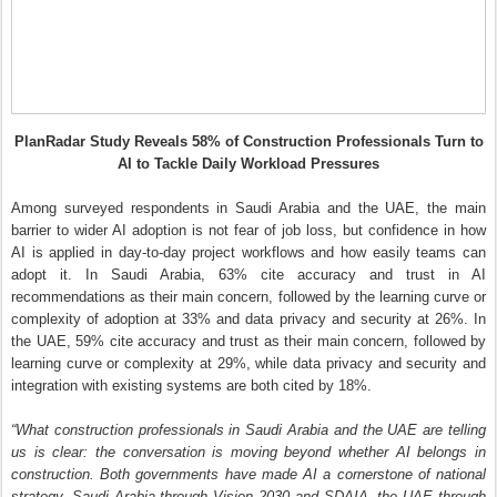
PlanRadar Study Reveals 58% of Construction Professionals Turn to
AI to Tackle Daily Workload Pressures
Among surveyed respondents in Saudi Arabia and the UAE, the main
barrier to wider AI adoption is not fear of job loss, but confidence in how
AI is applied in day-to-day project workflows and how easily teams can
adopt it. In Saudi Arabia, 63% cite accuracy and trust in AI
recommendations as their main concern, followed by the learning curve or
complexity of adoption at 33% and data privacy and security at 26%. In
the UAE, 59% cite accuracy and trust as their main concern, followed by
learning curve or complexity at 29%, while data privacy and security and
integration with existing systems are both cited by 18%.
“What construction professionals in Saudi Arabia and the UAE are telling
us is clear: the conversation is moving beyond whether AI belongs in
construction. Both governments have made AI a cornerstone of national
strategy. Saudi Arabia through Vision 2030 and SDAIA, the UAE through
its AI Strategy 2031. The infrastructure ambition is there. The bigger
question is whether it can be trusted, introduced practically, and adopted
smoothly by project teams under real delivery conditions. That is where
technology providers and employers now need to focus,”
said
Andrey
Belogortsev, Regional Manager - MENA & APAC - PlanRadar.