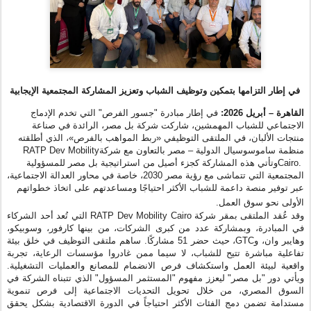
في إطار التزامها بتمكين وتوظيف الشباب وتعزيز المشاركة المجتمعية الإيجابية
القاهرة – أبريل 2026:
في إطار مبادرة "جسور الفرص" التي تخدم الإدماج
الاجتماعي للشباب المهمشين، شاركت شركة بل مصر،
الرائدة في صناعة
منتجات الألبان
، في الملتقى التوظيفي «ربط المواهب بالفرص»، الذي أطلقته
RATP Dev Mobility
منظمة ساموسوسيال الدولية – مصر بالتعاون مع شركة
وتأتي هذه المشاركة كجزء أصيل من استراتيجية بل مصر للمسؤولية
Cairo.
المجتمعية التي تتماشى مع رؤية مصر 2030، خاصة في محاور العدالة الاجتماعية،
عبر توفير منصة داعمة للشباب الأكثر احتياجًا ومساعدتهم على اتخاذ خطواتهم
.
الأولى نحو سوق العمل
التي تُعد أحد الشركاء
RATP Dev Mobility Cairo
وقد عُقد الملتقى بمقر شركة
في المبادرة، وبمشاركة عدد من كبرى الشركات، من بينها
كارفور، وسوبيكو،
ساهم ملتقى التوظيف في خلق بيئة
.
مشاركًا
حضر 51
، حيث
GTC
وهايبر وان، و
تفاعلية مباشرة تتيح للشباب، لا سيما ممن غادروا مؤسسات الرعاية، تجربة
واقعية لبيئة العمل واستكشاف فرص الانضمام للمصانع والعمليات التشغيلية.
ويأتي دور "بل مصر" ليعزز مفهوم "المستثمر المسؤول" الذي تتبناه الشركة في
السوق المصري، من خلال تحويل التحديات الاجتماعية إلى فرص تنموية
مستدامة تضمن دمج الفئات الأكثر احتياجاً في الدورة الاقتصادية بشكل يحقق
.
مبادئ تكافؤ الفرص
وفي هذا السياق، صرّح
السيد/ هاني عرام، المدير الإقليمي لشركة بل مصر
وشمال شرق أفريقيا،
قائلاً: "إن مشاركتنا اليوم في الملتقى الذي تنظمه
مؤسسة ساموسوسيال الدولية هو انعكاس لالتزامنا الاستراتيجي كشريك تنموي
ومستثمر مسؤول في السوق المصري. نحن نؤمن بأن التمكين الاقتصادي
والاجتماعي هو الركيزة الأساسية لتحقيق نمو شامل ومستدام. ومن خلال
استراتيجيتنا التي تضع الاستثمار في العنصر البشري كأولوية، نسعى لتحويل