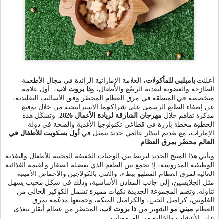
أعلنت
بامبلبي للمأكولات
، العلامة الإماراتية الرائدة في مجال الأطعمة
أول علامة
،
ذا بروث لاب
الطازجة والعضوية لتغذية الرضّع والأطفال، و
متخصصة في المنطقة في مرق العظام المحضّر وفق الأساليب التقليدية،
عن إضفاء الطابع الرسمي على شراكتهما الاستراتيجية من خلال توقيع
وتشكّل هذه
.
مهرجان الشارقة لريادة الأعمال 2026
مذكرة تفاهم خلال
الخطوة محطة بارزة في قطاعَي تكنولوجيا الأغذية والصحة في دولة
الإمارات، مع تقديم ابتكار عالمي جديد يتمثل في
أول بسكويت للأطفال في
.
العالم محضّر بمرق العظام
ويأتي هذا المنتج الجديد ليربط بين الوجبات الخفيفة المحببة للأطفال والتغذية
الوظيفية المدروسة، إذ يجمع بين الطعم الذي يفضله الصغار والقيمة الغذائية
العالية لمرق العظام المطهو ببطء، والغني بالكولاجين والأحماض الأمينية
مثل الجلايسين، إلى جانب المعادن الأساسية، وذلك في شكل محبب يسهل
تناوله. وتضم المجموعة الجديدة نكهات مميزة تشمل الكوكيز الخالي من
الغلوتين، كرامبل الجبن، والكرامبل المنكه، وجميعها مدعّمة بمرق
العظام
ميني مو
الشهير من
ذا بروث لاب
، المحضّر من
عظام أبقار تتغذى
.
على الأعشاب والخالية من الهرمونات