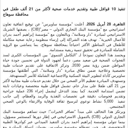
للأعمال الخيرية". تهدف هذه الشراكة إلى إرساء منظومة رعاية صحية متكاملة
للأطفال في المناطق الأكثر احتياجاً بمحافظة سوهاج، بما يتماشى مع الرؤية
.
الشاملة للمبادرة في تحقيق تنمية ريفية مستدامة
التكامل التنموي" بين المؤسسات الكبرى لسد
"
ويجسد هذا التعاون نموذجاً لـ
الفجوات الصحية في صعيد مصر، دعماً لجهود الدولة في تحسين جودة حياة
المواطن ضمن رؤية مصر 2030. وتركز الاتفاقية على تقديم خدمات طبية
تخصصية وعلاجية ضمن نطاق مبادرة "دار وسلامة"، التي أطلقتها مؤسسة
.
ساويرس كأداة لتطوير البيئة السكنية والاجتماعية الشاملة للأسر المستهدفة
وتستهدف المبادرة تعظيم الأثر الصحي من خلال تقديم خدمات طبية مجانية لأكثر
من 21 ألف طفلا على مدار عام، تشمل قوافل طبية متخصصة وعيادات ثابتة
عملية جراحية
236
تضمن استدامة الخدمة. كما يمتد التدخل ليشمل إجراء
وتقديم فحوصات دقيقة في تخصصات التغذية والرمد والعظام، إلى جانب
نشاط توعوي لترسيخ ثقافة الوقاية والارتقاء بالوعي الصحي
5,000
تنفيذ
.
المجتمعي
؛ حيث تساهم مؤسسة البنك
"
تضافر الخبرات
"
ويرتكز هذا التحالف على مبدأ
بالتمويل الاستراتيجي في إطار دورها كمستثمر مسؤول،
(CIB)
التجاري الدولي
بينما تتولى مؤسسة إبراهيم أحمد بدران التنفيذ الميداني عبر كوادرها الطبية
المتخصصة، في حين تضطلع مؤسسة ساويرس بضمان اتساق المبادرة مع
معايير الاستدامة والأثر التنموي المنشود وربط ذلك بمبادرة دار وسلامة.
وفي تصريح لها، أكدت
الأستاذة/ ليلى حسني، المديرة التنفيذية لمؤسسة
يمثل هذا المشروع امتدادًا لمسيرة مؤسسة ساويرس التي تمتد لأكثر
"
:
ساويرس
من ربع قرن في العمل التنموي. نحن نؤمن بأن التدخلات الصحية المستدامة هي
الركيزة الأساسية لبناء مجتمعات قوية، ومن خلال مبادرة 'دار وسلامة' وبالتعاون مع
شركائنا، لا نكتفي بتطوير المسكن فقط، بل نستثمر في صحة الجيل القادم لضمان