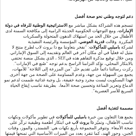
دعم لتوجه وطني نحو صحة أفضل
تنسجم هذه الشراكة بشكل مباشر مع
الاستراتيجية الوطنية للرفاه في دولة
الإمارات
، ومع التوجهات الحكومية الحديثة الرامية إلى مكافحة السمنة لدى
الأطفال من خلال الحد من استهلاك الدهون المتحولة والسكريات
، المؤسسة والرئيسة التنفيذية
قدرية العوضي
وقالت
.
المكررة
نفخر بتعاوننا مع ذا بروث لاب لطرح منتج لا
"
:
بامبلبي للمأكولات
لشركة
مثيل له فعلياً في أي مكان آخر في العالم وتقديمه إلى السوق الإماراتي.
، الذي يشكل منصة تحتفي
SEF
ومن خلال توقيع مذكرة التفاهم هذه في
بالابتكار المحلي، نؤكد التزامنا الراسخ بدعم توجه "صُنع في الإمارات".
ركزت رسالتنا دائماً على تقديم حل "من المزرعة إلى الثلاجة" للأمهات،
يجمع بين السهولة من جهة، وعدم المساومة على الصحة من جهة أخرى.
فهذا البسكويت ليست مجرد وجبة خفيفة، بل وجبة غذائية صُممت لدعم نمو
الدماغ وتعزيز المناعة وتحسين صحة الأمعا، بطريقة تناسب إيقاع الحياة
."
السريع للأسر العصرية
مصممة لتغذية أفضل
يجمع هذا التعاون بين خبرة
بامبلبي للمأكولات
في تطوير مأكولات ونكهات
تناسب الأطفال، وتميّز
ذا بروث لاب
في ابتكار أطعمة وظيفية تركّز على
صحة الأمعاء. وتتوفر المجموعة بأربع نكهات هي: الشمندر، والموز، وفتات
الجبن، وجوز الهند، كما تتفرد بعدد من الميزات الأساسية التي تمنحها قيمتها