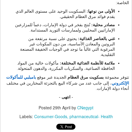
:
الخاصة
البسكويت الوحيد على مستوى العالم الذي
:
الأولى من نوعها
.
يقدم فوائد مرق العظام الحقيقي
تُنتج بفخر في دولة الإمارات، دعماً للمزارعين
:
مصادر محلية
.
الإماراتيين المحليين ولممارسات التوريد المستدامة
يحتوي على نسبة مرتفعة من
:
غني بالعناصر الغذائية
البروتين والمعادن الأساسية، من دون المكونات غير
المرغوبة التي غالباً ما توجد في الوجبات الخفيفة المصنعة
.
التقليدية
مأكولات خالية من المواد
:
ملائمة للأنظمة الغذائية المختلفة
.
الحافظة الصناعية، والسكريات المكررة، والدهون المتحولة
تتوفر مجموعة
بسكويت مرق العظام
الجديدة عبر موقع
بامبلبي للمأكولات
الإلكتروني
، إلى جانب عدد من شركاء البيع بالتجزئة المختارين في مختلف
.
أنحاء دولة الإمارات
نتهى -
ا
-
Posted
29th April
by
CNegypt
Labels:
Consumer-Goods
pharmaceutical- Health