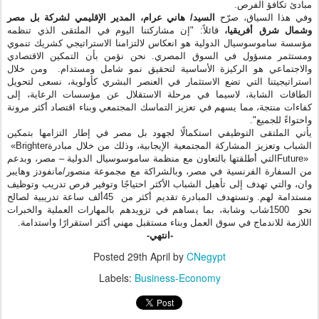
الطاقات الشابة، لاسيما في مرحلة الاستقلال عن مؤسسات الرعاية، إلى
كفاءات منتجة، مما يسهم في تعزيز التماسك المجتمعي وبناء اقتصاد أكثر مرونة
."
واحتواءً للجميع
يأتي الملتقى التوظيفي استكمالًا لجهود
بل مصر
في إطار التزامها بتمكين
«Brighter
الشباب وتعزيز المشاركة المجتمعية الإيجابية، وذلك من خلال مبادرة
التي أطلقتها بالتعاون مع منظمة ساموسوسيال الدولية – مصر، وبدعم
Future»
من السفارة الفرنسية في مصر، وبالشراكة مع مجموعة منصور/مانفودز وهايبر
وان، والتي تهدف إلى تأهيل الشباب الأكثر احتياجًا وتوفير فرص تدريب وتوظيف
ألف ساعة تدريبية لصالح
45
مستدامة لهم. وتستهدف المبادرة تقديم أكثر من
شاب وشابة، بما يساهم في تزويدهم بالمهارات العملية والخبرات
1500
نحو
.
اللازمة للاندماج في سوق العمل وبناء مستقبل مهني أكثر استقرارًا واستدامة
-انتهي-
Posted
29th April
by
CNegypt
Labels:
Business-Economy