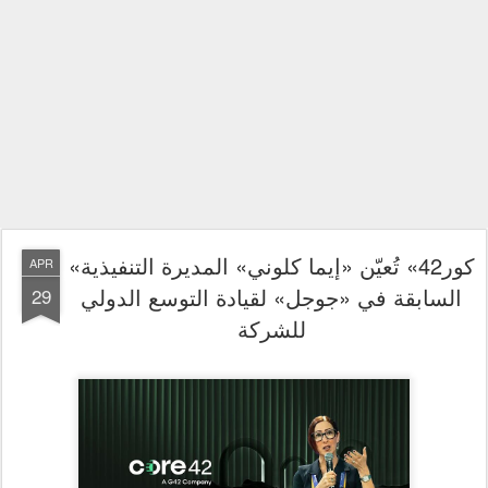
«كور42» تُعيّن «إيما كلوني» المديرة التنفيذية
APR
السابقة في «جوجل» لقيادة التوسع الدولي
29
للشركة