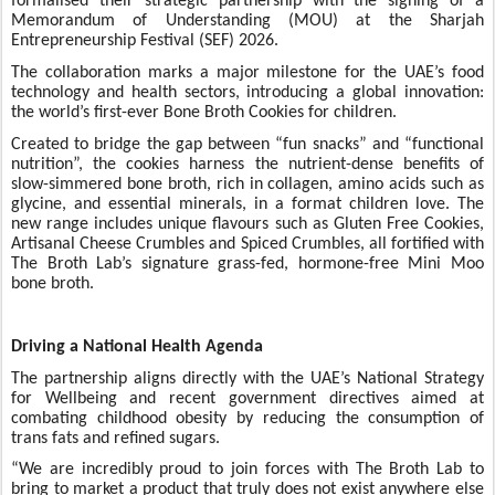
formalised their strategic partnership with the signing of a
Memorandum of Understanding (MOU) at the Sharjah
Entrepreneurship Festival (SEF) 2026.
The collaboration marks a major milestone for the UAE’s food
technology and health sectors, introducing a global innovation:
the world’s first-ever Bone Broth Cookies for children.
Created to bridge the gap between “fun snacks” and “functional
nutrition”, the cookies harness the nutrient-dense benefits of
slow-simmered bone broth, rich in collagen, amino acids such as
glycine, and essential minerals, in a format children love. The
new range includes unique flavours such as Gluten Free Cookies,
Artisanal Cheese Crumbles and Spiced Crumbles, all fortified with
The Broth Lab’s signature grass-fed, hormone-free Mini Moo
bone broth.
Driving a National Health Agenda
The partnership aligns directly with the UAE’s National Strategy
for Wellbeing and recent government directives aimed at
combating childhood obesity by reducing the consumption of
trans fats and refined sugars.
“We are incredibly proud to join forces with The Broth Lab to
bring to market a product that truly does not exist anywhere else