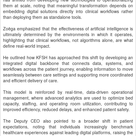
highlighting that clinical workflows, not algorithms alone, are what
define real-world impact.
He outlined how KFSH has approached this shift by developing an
integrated digital backbone that connects data, systems, and
workflows across the patient journey, enabling information to move
seamlessly between care settings and supporting more coordinated
and efficient delivery of care.
This model is reinforced by real-time, data-driven operational
management, where advanced analytics are used to optimize bed
capacity, staffing, and operating room utilization, contributing to
improved efficiency, reduced delays, and enhanced patient safety.
The Deputy CEO also pointed to a broader shift in patient
expectations, noting that individuals increasingly benchmark
healthcare experiences against leading digital platforms, raising the
standard for accessibility, responsiveness, and service quality
across the sector.
Through its participation in the summit, KFSH reinforced its position
as a contributor to global dialogue on healthcare transformation,
advancing models that connect digital infrastructure with clinical
practice and enable scalable, outcome-driven care delivery.