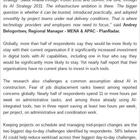
Globally, more than half of respondents say they would be more likely to
stay with their current organisation if it significantly increased investment
in digital tools with AI capabilities, including one in four who say they
would be significantly more likely to stay. Yet nearly half report that their
organisations have no current plans to invest in such tools.
The research also challenges a common assumption about AI in
construction. Fear of job displacement ranks lowest among reported
concerns globally. Nearly half of respondents spend 11 or more hours per
week on administrative tasks, and among those already using AI-
integrated tools, two in three report saving at least two hours per week,
per project, on administrative and coordination work.
Keeping projects on schedule and managing mid-project changes are the
two biggest day-to-day challenges identified by respondents. 58% believe
AI could help reduce workload across their biggest day-to-day challenges,
while 65% believe AI could streamline their biggest administrative time
drains.
“Construction professionals are spending more than a full working day
every week on tasks they believe AI could help reduce or streamline. At
the same time, more than half say stronger investment in technology and