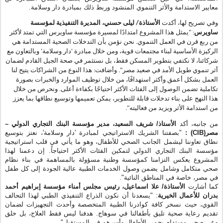
هذا النوع من الشراكات يتيح لنا
:
وأضافت
."
أثر تنموي طويل الأمد في صعيد مصر
العمل بشكل أعمق وأكثر استهدافًا، من خلال توظيف الموارد والخبرات بصورة
تكاملية تضمن الوصول إلى الفئات الأكثر احتياجًا بكفاءة أعلى. ونحرص من خلال
هذا النهج على بناء تدخلات قابلة للتطوير، يمكن تعميمها وتوسيع نطاقها بما يعزز
."
من استدامة الأثر ويزيد من فعاليته
من جانبه، أكد
الأستاذ/ شريف السعيد، مدير مؤسسة البنك التجاري الدولي –
"بصفتنا الشريك الاستراتيجي لمبادرة 'دار وسلامة'، نعتز بتوسيع
:
(CIB)
مصر
نطاق تعاوننا ليشمل الجانب الصحي للأطفال، وهو ما يأتي في قلب استراتيجية
مؤسسة البنك التجاري الدولي لتمكين الفئات الأكثر احتياجاً. إن دعمنا لهذا
المشروع يعكس التزامنا كمؤسسة وطنية مسؤولة بالمساهمة في بناء نظام
صحي متكامل وشامل يضمن وصول الخدمات الطبية عالية الجودة إلى كل طفل
."
في مصر، خاصة في المناطق النائية
كما أشارت
الأستاذة/ علا اسماعيل، رئيس مجلس أمناء مؤسسة إبراهيم أحمد
"يسعدنا أن نكون الذراع التنفيذي الطبي لهذا التحالف
:
بدران للأعمال الخيرية
القوي، حيث نسخر كافة كوادرنا الطبية المتخصصة وأحدث التجهيزات لضمان
تقديم رعاية صحية تليق بأطفالنا في سوهاج. هدفنا ليس فقط العلاج، بل خلق
."
وعي صحي مستدام يحمي الأطفال وأسرهم في المستقبل
قد أطلقتها مؤسسة ساويرس في عام 2024،
"
دار وسلامة
"
يُذكر أن مبادرة
لتوفير مساكن آمنة وتحسين البيئة المعيشية في قرية "أولاد يحيى" بمركز دار
السلام بمحافظة سوهاج. ويأتي انضمام مؤسسة البنك التجاري الدولي كشريك
استراتيجي، ومؤسسة إبراهيم بدران كشريك طبي، ليعزز من قدرة المبادرة على
تقديم نموذج تنموي شامل يجمع بين السكن اللائق، والرعاية الصحية، والتمكين
.
المجتمعي
؛ حيث
'
الاستثمار المسؤول المشترك
'
ويعد هذا التعاون ترجمة عملية لمفهوم