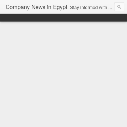
Company News in Egypt
Stay informed with the latest company news and developments in Egypt and the region through our unbiased and direct news platform. Our blog publishes press releases and news directly from companies and their PR agencies, giving you a clear and unfiltered view of the industry. Make informed decisions with our easy to follow and clutter-free approach to company news.