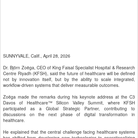
SUNNYVALE, Calif., April 28, 2026
Dr. Björn Zoëga, CEO of King Faisal Specialist Hospital & Research
Centre Riyadh (KFSH), said the future of healthcare will be defined
not by innovation itself, but by the ability to scale integrated,
workflow-driven systems that deliver measurable outcomes.
Zoëga made the remarks during his keynote address at the C3
Davos of Healthcare™ Silicon Valley Summit, where KFSH
participated as a Global Strategic Partner, contributing to
discussions on the next phase of digital transformation in
healthcare.
He explained that the central challenge facing healthcare systems
has shifted from developing new technologies to operationalizing
them at scale, noting that meaningful transformation depends on
embedding digital solutions directly into clinical workflows rather
than deploying them as standalone tools.
Zoëga emphasized that the effectiveness of artificial intelligence is
ultimately determined by the environments in which it operates,