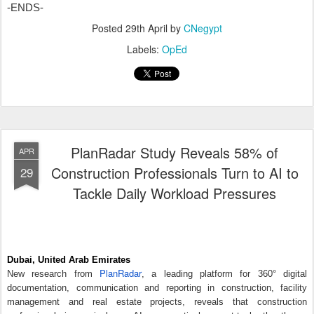
PlanRadar Study Reveals 58% of
APR
Construction Professionals Turn to AI to
29
Tackle Daily Workload Pressures
Dubai, United Arab Emirates
PlanRadar
New research from
, a leading platform for 360° digital
documentation, communication and reporting in construction, facility
management and real estate projects, reveals that construction
professionals increasingly see AI as a practical support tool rather than a
threat to their roles. Based on a January 2026 survey of 1,728
construction professionals across the Middle East and Global Markets,
the findings point to a growing gap between the industry’s recognition of
AI’s value and the pace of actual investment.