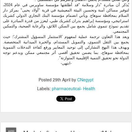
يجمع بين الثقل التنموي، والتمويل المستدام، والخبرة الميدانية المتخصصة.
ويهدف هذا النهج التشاركي إلى توحيد المعايير ورفع كفاءة التدخلات التنموية
بمحافظة سوهاج، بما يضمن تحقيق أقصى أثر مجتمعي ممكن ويدعم توجه
."
الدولة نحو تحقيق التنمية الإقليمية المتوازنة
-انتهى-
Posted
29th April
by
CNegypt
Labels:
pharmaceutical- Health
Markets fixate on Hormuz as ‘Malacca
APR
29
Premium’ comes into focus
Markets fixate on Hormuz as ‘Malacca Premium’ comes into
focus