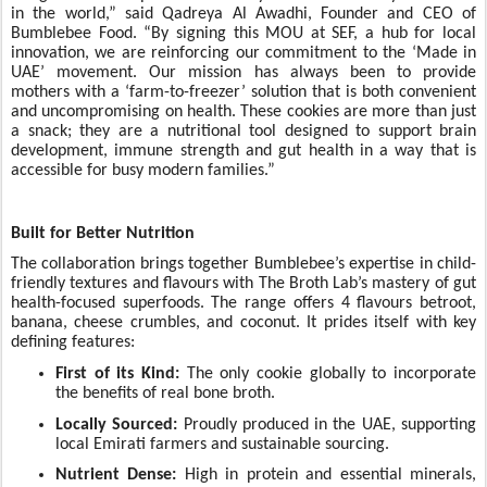
in the world,” said Qadreya Al Awadhi, Founder and CEO of
Bumblebee Food. “By signing this MOU at SEF, a hub for local
innovation, we are reinforcing our commitment to the ‘Made in
UAE’ movement. Our mission has always been to provide
mothers with a ‘farm-to-freezer’ solution that is both convenient
and uncompromising on health. These cookies are more than just
a snack; they are a nutritional tool designed to support brain
development, immune strength and gut health in a way that is
accessible for busy modern families.”
Built for Better Nutrition
The collaboration brings together Bumblebee’s expertise in child-
friendly textures and flavours with The Broth Lab’s mastery of gut
health-focused superfoods. The range offers 4 flavours betroot,
banana, cheese crumbles, and coconut. It prides itself with key
defining features:
First of its Kind:
The only cookie globally to incorporate
the benefits of real bone broth.
Locally Sourced:
Proudly produced in the UAE, supporting
local Emirati farmers and sustainable sourcing.
Nutrient Dense:
High in protein and essential minerals,