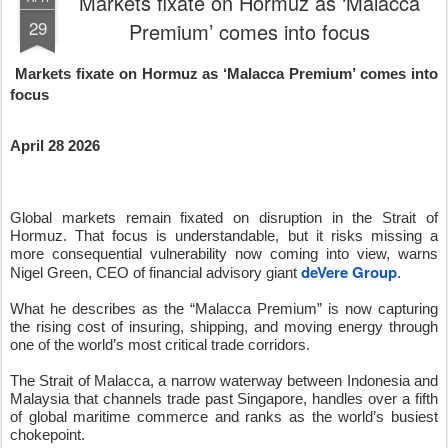
April 28 2026
Global markets remain fixated on disruption in the Strait of
Hormuz. That focus is understandable, but it risks missing a
more consequential vulnerability now coming into view, warns
deVere Group
Nigel Green, CEO of financial advisory giant
.
What he describes as the “Malacca Premium” is now capturing
the rising cost of insuring, shipping, and moving energy through
one of the world’s most critical trade corridors.
The Strait of Malacca, a narrow waterway between Indonesia and
Malaysia that channels trade past Singapore, handles over a fifth
of global maritime commerce and ranks as the world’s busiest
chokepoint.
“The Malacca Premium is coming at us in real time. Markets are
under-pricing how quickly disruption in one chokepoint can ripple
through the entire system,” comments Nigel Green.
In the first half of 2025 alone, over 23 million barrels of oil per day
passed through the route, supplying China, Japan, and South