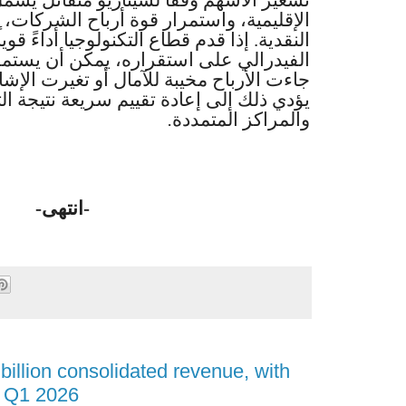
الإقليمية، واستمرار قوة أرباح الشركات،
النقدية. إذا قدم قطاع التكنولوجيا أداءً قو
الفيدرالي على استقراره، يمكن أن يستمر ا
جاءت الأرباح مخيبة للآمال أو تغيرت الإش
يؤدي ذلك إلى إعادة تقييم سريعة نتيجة ال
.
والمراكز المتمددة
-انتهى-
illion consolidated revenue, with
n Q1 2026