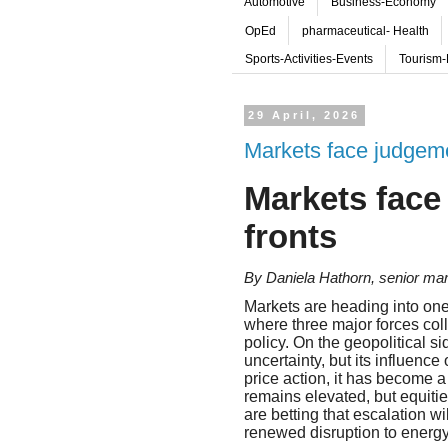
Automotive
Business-Economy
OpEd
pharmaceutical- Health
Sports-Activities-Events
Tourism-
29 April, 2026
Markets face judgeme
Markets face
fronts
By Daniela Hathorn, senior mar
Markets are heading into one
where three major forces coll
policy. On the geopolitical si
uncertainty, but its influenc
price action, it has become a 
remains elevated, but equiti
are betting that escalation w
renewed disruption to energy 