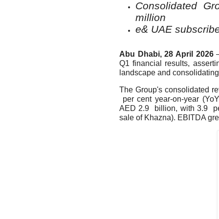
Consolidated Gr
million
e& UAE subscriber
Abu Dhabi, 28 April 2026
–
Q1 financial results, assert
landscape and consolidating 
The Group's consolidated
r
per cent year-on-year (YoY)
AED 2.9 billion, with 3.9 p
sale of Khazna). EBITDA grew