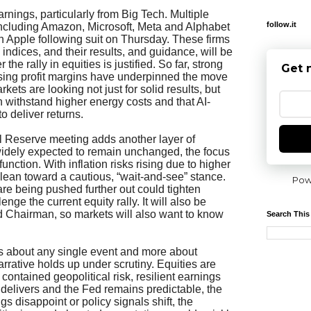
arnings, particularly from Big Tech. Multiple
follow.it
including Amazon, Microsoft, Meta and Alphabet
 Apple following suit on Thursday. These firms
indices, and their results, and guidance, will be
 the rally in equities is justified. So far, strong
Get 
ising profit margins have underpinned the move
rkets are looking not just for solid results, but
n withstand higher energy costs and that AI-
o deliver returns.
l Reserve meeting adds another layer of
widely expected to remain unchanged, the focus
function. With inflation risks rising due to higher
to lean toward a cautious, “wait-and-see” stance.
Pow
 are being pushed further out could tighten
enge the current equity rally. It will also be
d Chairman, so markets will also want to know
Search This
ess about any single event and more about
rrative holds up under scrutiny. Equities are
contained geopolitical risk, resilient earnings
h delivers and the Fed remains predictable, the
ngs disappoint or policy signals shift, the