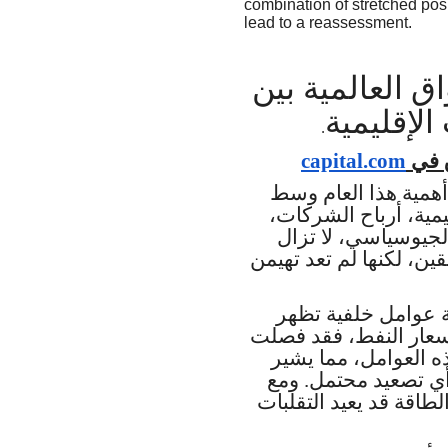
combination of stretched pos
lead to a reassessment.
 العالمية بين
الإقليمية
.
capital.com
ق في
 أهمية هذا العام وسط
ليمية، أرباح الشركات
لجيوسياسي، لا تزال
ين، لكنها لم تعد تهيمن
ة عوامل خلفية تظهر
أسعار النفط، فقد فصلت
ه العوامل، مما يشير
أي تصعيد محتمل. ومع
اقة قد يعيد التقلبات