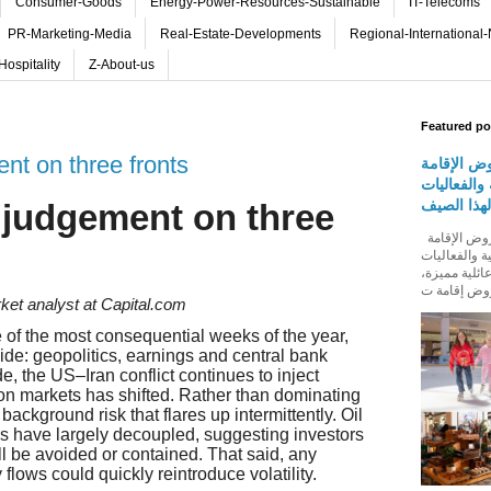
Consumer-Goods
Energy-Power-Resources-Sustainable
IT-Telecoms
PR-Marketing-Media
Real-Estate-Developments
Regional-International
Hospitality
Z-About-us
Featured po
nt on three fronts
ض الإقامة
والفعاليات
لهذا الصيف
 judgement on three
روڤ للفنادق تطلق باقة من عروض الإقامة
ة والفعاليات
عائلية مميزة
ket analyst at Capital.com
 of the most consequential weeks of the year,
ide: geopolitics, earnings and central bank
de, the US–Iran conflict continues to inject
e on markets has shifted. Rather than dominating
background risk that flares up intermittently. Oil
es have largely decoupled, suggesting investors
ill be avoided or contained. That said, any
flows could quickly reintroduce volatility.