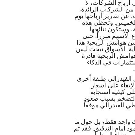
 أرباح الشركات، لا
د من الشركات الرائدة
 عن تقارير أرباحها يوم
م الخميس. وتحظى هذه
، وستكون نتائجها
ع الأسهم مبرراً. حتى
سن هوامش الربحية هذا
اية. الأسواق تبحث ليس
هوامش الربحية قادرة
تثمارات في الذكاء
.
 الفيدرالي طبقة أخرى
لإبقاء على أسعار
على كيفية استجابة
 التضخم بسبب صعود
طي الفيدرالي موقفاً
ث واحد فقط، بل حول ما
ود أمام التدقيق. فقد تم
ل احتواء المخاطر