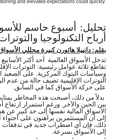
itioning and elevated expectations could quickly
تحليل:
أسبوع حاسم للأسواق
أرباح التكنولوجيا والتوترات 
بقلم: دانييلا هاثورن كبيرة محللي الأسوا
تدخل الأسواق العالمية أحد أكثر الأسابيع
تقاطع ثلاثة عوامل رئيسية: التوترات الإق،
على الصعيد ا
.
وسياسات البنوك المركزية
التوترات الإقليمية تضيف حالة من عدم اليق
على حركة الأسواق كما في السابق.
بدلاً من ذلك، أصبحت هذه المخاطر بمثاب
بين الحين والآخر. ورغم استمرار ارتفاع 
الأسواق المالية نفسها إلى حد كبير عن هذ
إلى أن المستثمرين يراهنون على احتواء 
ذلك، فإن أي اضطراب جديد في تدفقات الط
.
إلى الأسواق بسرعة