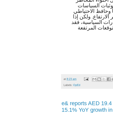
 وثبات السياسات
ياً وحافظ الاحتياطي
لارتفاع. ولكن إذا
ارات السياسية، فقد
توقعات المرتفعة
at
8:23 am
Labels:
OpEd
e& reports AED 19.4 b
15.1% YoY growth i