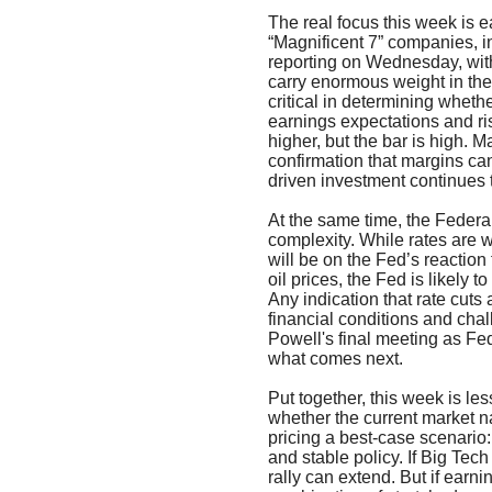
The real focus this week is e
“Magnificent 7” companies, 
reporting on Wednesday, with
carry enormous weight in the 
critical in determining whether
earnings expectations and r
higher, but the bar is high. Ma
confirmation that margins ca
driven investment continues t
At the same time, the Federa
complexity. While rates are 
will be on the Fed’s reaction 
oil prices, the Fed is likely 
Any indication that rate cuts
financial conditions and chall
Powell's final meeting as Fe
what comes next.
Put together, this week is l
whether the current market na
pricing a best-case scenario: 
and stable policy. If Big Tec
rally can extend. But if earni