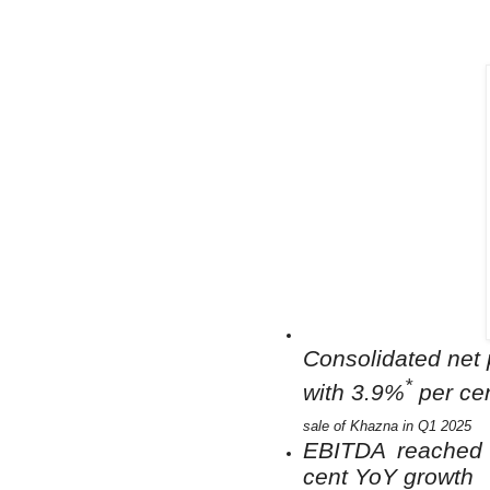
Consolidated net p
*
with 3.9%
per ce
sale of Khazna in Q1 2025
EBITDA reached A
cent YoY growth