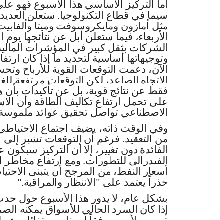
أما التركيز الأساسي هذا الأسبوع فهو على
سيما في قطاع التكنولوجيا. ستعلن العدي،
مثل أمازون ومايكروسوفت وميتا وألفابيت،
الأربعاء، فيما ستعلن أبل عن نتائجها يو
الشركات بثقل كبير في المؤشرات المالية
وتوجيهاتها أساسية لتحديد ما إذا كان ارتفا
الآن، دعمت التوقعات القوية للأرباح وتح
الاتجاه الصاعد، لكن التوقعات مرتفعة للغ
فقط عن نتائج قوية، بل عن تأكيدات بأن 
على تحمل ارتفاع تكاليف الطاقة وأن الاس
الاصطناعي تواصل تحقيق عوائد ملموسة
وفي الوقت ذاته، يضيف اجتماع الاحتياطي
من التعقيد. فرغم أن التوقعات تشير إلى ا
الفائدة دون تغيير، إلا أن التركيز سيكون 
الفيدرالي للتطورات. ومع ارتفاع مخاطر
أسعار النفط، من المرجح أن يتبنى الاحتيا
".
حذراً يعتمد على "الانتظار والمراقبة
بشكل عام، لا يدور هذا الأسبوع حول حد
إذا كان السرد الحالي للأسواق يمكنه الصم
تسعير الأسهم وفقاً لسيناريو متفائل يشم