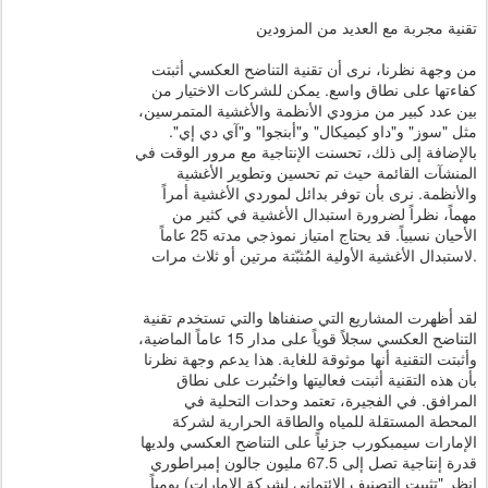
تقنية مجربة مع العديد من المزودين
من وجهة نظرنا، نرى أن تقنية التناضح العكسي أثبتت
كفاءتها على نطاق واسع. يمكن للشركات الاختيار من
بين عدد كبير من مزودي الأنظمة والأغشية المتمرسين،
مثل "سوز" و"داو كيميكال" و"أبنجوا" و"آي دي إي".
بالإضافة إلى ذلك، تحسنت الإنتاجية مع مرور الوقت في
المنشآت القائمة حيث تم تحسين وتطوير الأغشية
والأنظمة. نرى بأن توفر بدائل لموردي الأغشية أمراً
مهماً، نظراً لضرورة استبدال الأغشية في كثير من
الأحيان نسبياً. قد يحتاج امتياز نموذجي مدته 25 عاماً
لاستبدال الأغشية الأولية المُثبّتة مرتين أو ثلاث مرات.
لقد أظهرت المشاريع التي صنفناها والتي تستخدم تقنية
التناضح العكسي سجلاً قوياً على مدار 15 عاماً الماضية،
وأثبتت التقنية أنها موثوقة للغاية. هذا يدعم وجهة نظرنا
بأن هذه التقنية أثبتت فعاليتها واختُبرت على نطاق
المرافق. في الفجيرة، تعتمد وحدات التحلية في
المحطة المستقلة للمياه والطاقة الحرارية لشركة
الإمارات سيمبكورب جزئياً على التناضح العكسي ولديها
قدرة إنتاجية تصل إلى 67.5 مليون جالون إمبراطوري
يومياً (انظر "تثبيت التصنيف الائتماني لشركة الإمارات