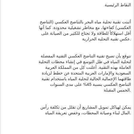
النقاط الرئيسية
أثبتت تقنية تحلية مياه البحر بالتناضح العكسي (التناضح
العكسي) كفاءتها، مع مخاطر تشغيلية محدودة. كما أنها
أقل استهلاكاً للطاقة ولا تحتاج للكثير من الصيانة على
عكس تقنية التحلية الحرارية.
نتوقع بأن تصبح تقنية التناضح العكسي التقنية المفضلة
لتحلية المياه في ظل التوسع في إنشاء محطات التحلية
العاملة بهذه التقنية. أعلنت كل من المملكة العربية
السعودية والإمارات العربية المتحدة عن خطط لزيادة
طاقتهما الإجمالية الحالية لتحلية المياه باستخدام تقنية
التناضح العكسي بنسبة 45% على مدى السنوات
الخمس المقبلة.
يمكن لهياكل تمويل المشاريع أن تقلل من تكلفة رأس
المال لبناء وصيانة المحطات، وخفض تعريفة المياه.