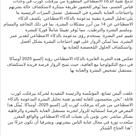
تُدمج تقنية الذكاء الاصطناعي المتطورة من بيرفكت كورب في وحدات
قياس الجسم، مما يُوفر للحضور طريقة مبتكرة لاستكشاف حالة بشرتهم
واحتياجات العناية بالبشرة في المستقبل. تشمل الميزات الرئيسية ما
يلي:تحليل البشرة بتقنية مدعومة بالذكاء الاصطناعي: يكشف الذكاء
الاصطناعي عن 14 من أبرز مشكلات البشرة، بما في ذلك التجاعيد والمسام
وملسم البشرة والترطيب، مما يُوفر تقييمًا شاملاً فوريًا للبشرة.
تقييم عمر البشرة: يستخدم رؤى مدعومة بالذكاء الاصطناعي لتقدير عمر
البشرة، مما يُمكن الزوار على فهم احتياجات البشرة بشكل أفضل
واستكشاف الحلول المُخصصة للعناية بها.
تعكس هذه التجربة الغامرة بالذكاء الاصطناعي رؤية إكسبو 2025 أوساكا
في دمج التكنولوجيا مع العافية، حيث تمنح الزوار فرصة فريدة لاستكشاف
مستقبل تشخيص البشرة والعناية بها.
علقت أليس تشانغ، المؤسِّسة والرئيسة التنفيذية لشركة بيرفكت كورب
قائلة: "نحن متحمسون للغاية لتقديم تقنية تحليل البشرة المدعومة بالذكاء
الاصطناعي من شركة بيرفكت كورب إلى إكسبو 2025، أوساكا. يُمثّل هذا
المعرض فرصةً استثنائية للزوار لتجربة مستقبل العناية بالبشرة والرفاهية
بشكل مباشر. نحن نؤمن بأن تقنيات الذكاء الاصطناعي والواقع المعزز
ستُحدث ثورة في مجال عناية الناس ببشرتهم، ويشرفنا أن نكون جزءًا من
هذا الجناح المُبتكر".