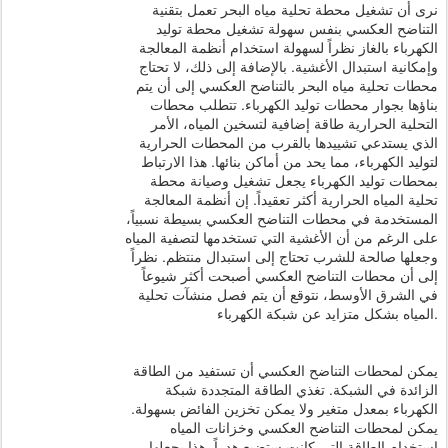
نرى أن تشغيل محطة تحلية مياه البحر تعمل بتقنية
التناضح العكسي بنفس سهولة تشغيل محطة توليد
الكهرباء بالغاز نظراً لسهولة استخدام أنظمة المعالجة
وإمكانية استبدال الأغشية. بالإضافة إلى ذلك، لا تحتاج
محطات تحلية مياه البحر بالتناضح العكسي إلى أن يتم
بناؤها بجوار محطات توليد الكهرباء. تتطلب محطات
التحلية الحرارية طاقة إضافية لتسخين المياه، الأمر
الذي يستدعي تشييدها بالقرب من المحطات الحرارية
لتوليد الكهرباء، مما يحد من أماكن بنائها. هذا الارتباط
بمحطات توليد الكهرباء يجعل تشغيل وصيانة محطة
تحلية المياه الحرارية أكثر تعقيداً. إن أنظمة المعالجة
المستخدمة في محطات التناضح العكسي بسيطة نسبياً،
على الرغم من أن الأغشية التي تستخدمها لتصفية المياه
وجعلها صالحة للشرب تحتاج إلى استبدال منتظم. نظراً
إلى أن محطات التناضح العكسي أصبحت أكثر شيوعاً
في الشرق الأوسط، نتوقع أن يتم فصل منشآت تحلية
المياه بشكل متزايد عن شبكة الكهرباء.
يمكن لمحطات التناضح العكسي أن تستفيد من الطاقة
الزائدة في الشبكة. تغذي الطاقة المتجددة شبكة
الكهرباء بمعدل متغير ولا يمكن تخزين الفائض بسهولة.
يمكن لمحطات التناضح العكسي وخزانات المياه
استخدام الطاقة التي كانت ستضيع هدراً. هذا يجعلها