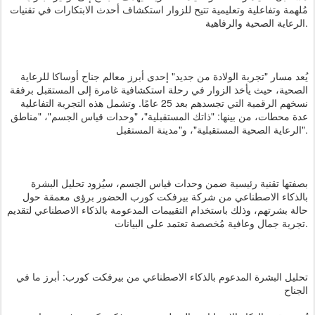
مُلهمة وتفاعلية وتعليمية تتيح للزوار استكشاف أحدث الابتكارات في تقنيات
الرعاية الصحية والرفاهية.
يُعد مسار "تجربة الولادة من جديد" إحدى أبرز معالم جناح أوساكا للرعاية
الصحية، حيث يأخذ الزوار في رحلة استكشافية غامرة إلى المستقبل برفقة
نسخهم الرقمية التي تجسدهم بعد 25 عامًا. وتشمل هذه التجربة التفاعلية
عدة محطات، من بينها: "ذاتك المستقبلية"، "وحدات قياس الجسم"، "مناطق
الرعاية الصحية المستقبلية"، و"مدينة المستقبل".
بصفتها تقنية رئيسية ضمن وحدات قياس الجسم، سيُزود تحليل البشرة
بالذكاء الاصطناعي من شركة بيرفكت كورب الحضور برؤى معمقة حول
حالة بشرتهم، وذلك باستخدام التقييمات المدعومة بالذكاء الاصطناعي لتقديم
تجربة جمال وعافية مُخصصة تعتمد على البيانات.
تحليل البشرة المدعوم بالذكاء الاصطناعي من بيرفكت كورب: أبرز ما في
الجناح