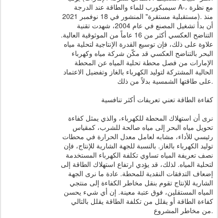
سيمبكورب للماء والطاقة عند الدرجة A-، مع نظرة
مستقبلية مستقرة" المنشور في 18 نوفمبر 2021). منذ
أن بدأ تشغيل المصنع في عام 2004، شهدت تقنية
التناضح العكسي أكثر من 16 عاماً من الموثوقية العالية.
علاوة على ذلك، فإن توسيع القدرة الإنتاجية لتحلية مياه
البحر بالتناضح العكسي قد مكّن شركة مياه وكهرباء
الإمارات من فصل محطة تحلية المياه عن المحطة
الحالية المشتركة لتوليد الكهرباء بالغاز وتفضيل الاعتماد
على طاقتها الشمسية بدلاً من ذلك.
كفاءة الطاقة تعني تعريفات أكثر تنافسية
نرى أن استهلاك المحطة للكهرباء، والذي يمثل كفاءة
تحويل مياه البحر إلى مياه صالحة للشرب، كمقياس
رئيسي للأداء، مشابه لعامل معدل الحرارة في محطات
توليد الكهرباء بالغاز. بالنسبة للجهة الشارية للإنتاج، فإن
نصف تعريفة المياه تساوي تكلفة الكهرباء المستخدمة
لتحلية المياه. لذلك، قد يؤدي ارتفاع استهلاك الطاقة إلى
إضعاف التدفقات النقدية للمحطة. عادة ما نرى الجهة
الشارية للإنتاج تقوم بنقل مخاطر الكفاءة إلى منتجي
المياه المستقلين، فوق عتبة معينة. إن أي شيء يحسن
كفاءة الطاقة أو يقلل من تكلفة الطاقة يقلل بالتالي
من مخاطر المشروع.