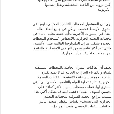
أكثر مرونة من الناحية التشغيلية ويقلل بصمتها
الكربونية.
نرى بأن المستقبل لمحطات التناضح العكسي، ليس في
الشرق الأوسط فحسب، ولكن في جميع أنحاء العالم
أيضاً. في السنوات الأخيرة، بدأت حصة تحلية المياه في
محطات التحلية الحرارية بالانخفاض. تَستخدم المحطات
الجديدة بشكل متزايد التكنولوجيا القائمة على الأغشية،
والتي تعد أكثر تنافسية من النواحي الاقتصادية والتقنية
من محطات تحلية المياه الحرارية.
نعتقد أن اتفاقيات الشراء الخاصة بالمحطات المستقلة
للمياه والكهرباء الحرارية الحالية قد لا تمدد لفترة
إضافية. ومع تحسن تقنية الأغشية، انخفضت البصمة
الكربونية لتقنية تحلية المياه بالتناضح العكسي إلى أدنى
مستوى لها. عملت مضخات المياه الأكثر كفاءة على
تحسين استهلاك تقنية الأغشية للطاقة بشكل أكبر. هذا
يتسبب بتراجع الحصة السوقية لمحطات التحلية
الحرارية التي تستخدم تقنيات التقطير متعدد التأثير
وتقنيات التقطير الومضي متعدد المراحل.