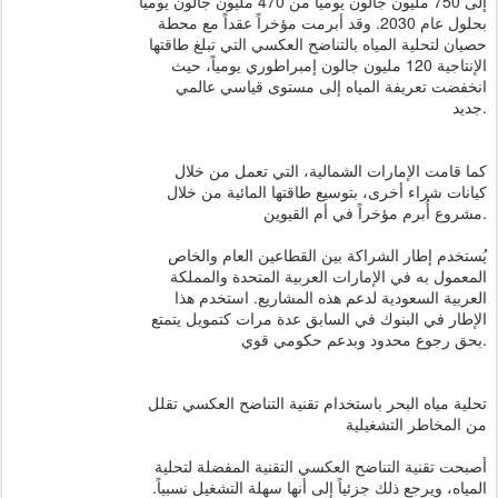
إلى 750 مليون جالون يومياً من 470 مليون جالون يومياً
بحلول عام 2030. وقد أبرمت مؤخراً عقداً مع محطة
حصيان لتحلية المياه بالتناضح العكسي التي تبلغ طاقتها
الإنتاجية 120 مليون جالون إمبراطوري يومياً، حيث
انخفضت تعريفة المياه إلى مستوى قياسي عالمي
جديد.
كما قامت الإمارات الشمالية، التي تعمل من خلال
كيانات شراء أخرى، بتوسيع طاقتها المائية من خلال
مشروع أُبرم مؤخراً في أم القيوين.
يُستخدم إطار الشراكة بين القطاعين العام والخاص
المعمول به في الإمارات العربية المتحدة والمملكة
العربية السعودية لدعم هذه المشاريع. استخدم هذا
الإطار في البنوك في السابق عدة مرات كتمويل يتمتع
بحق رجوع محدود وبدعم حكومي قوي.
تحلية مياه البحر باستخدام تقنية التناضح العكسي تقلل
من المخاطر التشغيلية
أصبحت تقنية التناضح العكسي التقنية المفضلة لتحلية
المياه، ويرجع ذلك جزئياً إلى أنها سهلة التشغيل نسبياً.