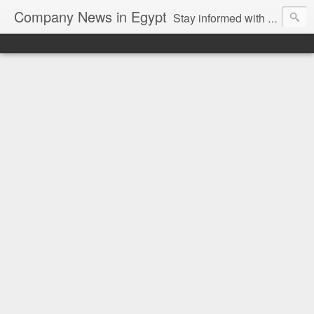
Company News in Egypt
Stay informed with the latest company news and developments in Egypt and the region through our unbiased and direct news platform. Our blog publishes press releases and news directly from companies and their PR agencies, giving you a clear and unfiltered view of the industry. Make informed decisions with our easy to follow and clutter-free approach to company news.