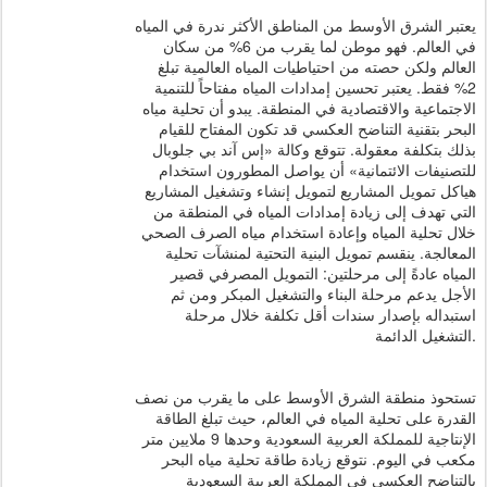
يعتبر الشرق الأوسط من المناطق الأكثر ندرة في المياه
في العالم. فهو موطن لما يقرب من 6% من سكان
العالم ولكن حصته من احتياطيات المياه العالمية تبلغ
2% فقط. يعتبر تحسين إمدادات المياه مفتاحاً للتنمية
الاجتماعية والاقتصادية في المنطقة. يبدو أن تحلية مياه
البحر بتقنية التناضح العكسي قد تكون المفتاح للقيام
بذلك بتكلفة معقولة. تتوقع وكالة «إس آند بي جلوبال
للتصنيفات الائتمانية» أن يواصل المطورون استخدام
هياكل تمويل المشاريع لتمويل إنشاء وتشغيل المشاريع
التي تهدف إلى زيادة إمدادات المياه في المنطقة من
خلال تحلية المياه وإعادة استخدام مياه الصرف الصحي
المعالجة. ينقسم تمويل البنية التحتية لمنشآت تحلية
المياه عادةً إلى مرحلتين: التمويل المصرفي قصير
الأجل يدعم مرحلة البناء والتشغيل المبكر ومن ثم
استبداله بإصدار سندات أقل تكلفة خلال مرحلة
التشغيل الدائمة.
تستحوذ منطقة الشرق الأوسط على ما يقرب من نصف
القدرة على تحلية المياه في العالم، حيث تبلغ الطاقة
الإنتاجية للمملكة العربية السعودية وحدها 9 ملايين متر
مكعب في اليوم. نتوقع زيادة طاقة تحلية مياه البحر
بالتناضح العكسي في المملكة العربية السعودية