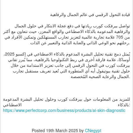
قيادة التحول الرقمي في عالم الجمال والرفاهية
تواصل بيرفكت كورب ريادتها في دفع عجلة الابتكار في حلول الجمال
والرفاهية المدعومة بالذكاء الاصطناعي والواقع المعزز، حيث تتعاون مع أكثر
من 705 علامة تجارية عالمية لتعزيز تجارب المستهلكين وتمكين الأفراد في
رحلتهم نحو الوعي الذاتي والعناية الذاتية والتعبير عن الذات.
يُمثل دمج تقنية تحليل البشرة المدعوم بالذكاء الاصطناعي في إكسبو 2025،
أوساكا، علامة فارقة أخرى في ربط التكنولوجيا بالرفاهية، مما يُبرز تفاني
بيرفكت كورب في التحول الرقمي إلى جانب تعزيز الاستدامة من خلال
حلول تقنية بيوتيفول أيه أي المتطورة التي تُعيد تعريف مستقبل تجارب
الجمال والرعاية الصحية المُخصصة.
للمزيد من المعلومات حول بيرفكت كورب وحلول تحليل البشرة المدعومة
بالذكاء الاصطناعي:
https://www.perfectcorp.com/business/products/ai-skin-diagnostic
Posted
19th March 2025
by
CNegypt