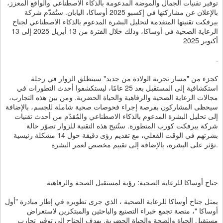
توفير تقنيات الجمال والموضة المدعومة بالذكاء الاصطناعي والواقع المعزز،
بالإعلان عن مشاركتها في إكسبو 2025 أوساكا، اليابان. ستُقدّم شركة
بيرفكت تقنيتها المتقدمة لتحليل البشرة المدعوم بالذكاء الاصطناعي لجناح
الرعاية الصحية في أوساكا، وذلك خلال الفترة من 13 أبريل 2025 إلى 13
أكتوبر 2025
.
كجزء من "مسار تجربة الولادة من جديد" سينطلق الزوار في رحلة
استكشافية إلى المستقبل بعد 25 عامًا، ليستكشفوا أحدث التطورات في
مجالات الرعاية الصحية والرفاهية والحياة الحضرية. ومن بين هذه التجارب،
سيحظى المشاركون بفرصة إجراء فحوصات صحية شاملة للجسم، بالإضافة
إلى تحليل البشرة المدعوم بالذكاء الاصطناعي والمُقدّم من أحدث تقنيات
شركة بيرفكت كورب المتطورة. ستُتيح هذه التقنية للزوار تصوّر حالة
بشرتهم في الوقت الفعلي، مع تقديم رؤى دقيقة حول 14 مشكلة رئيسية
تؤثر على البشرة، بالإضافة إلى تقييم مخصص لعمر البشرة.
جناح أوساكا للرعاية الصحية: رؤية لمستقبل الصحة والرفاهية
يمثل جناح أوساكا للرعاية الصحية ، الذي جرى تطويره في إطار مبادرة "أول
أوساكا "، منصة تجمع خبراء التصنيع والباحثين والمبتكرين لاستعراض
مستقبل الحياة والصحة والحياة الحضرية. يهدف الجناح إلى توفير تجارب