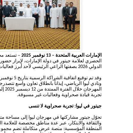
الإمارات العربية المتحدة –
13
نوفمبر
2025
– تستعد مج
الحصري لعلامة
جيتور
في دولة الإمارات، لإبراز حضور
الدولي
2026
بصفتها الراعي الرئيسي لأحد أبرز فعاليا
وقد تم توقيع اتفاقية الشراكة الرسمية
بتاريخ
5
نوفمبر 
ونادي ليوا الرياضي، إيذاناً
بانطلاق
تعاون واسع
تتصدرجي
المهرجان خلال الفترة الممتدة من
12
ديسمبر
2025
إل
تجربة قيادة صحراوية
وفعاليات
غير مسبوقة
.
جيتور
في
ليوا: تجربة صحراوية لا
تنسى
تحوّل
جيتور
مشاركتها
في مهرجان ليوا إلى مساحة متك
والثقافة والابتكار، عبر عدة مناطق مخصصة للعلامة الت
المنطقة المؤسسية
:
منصة عرض متكاملة تضم مجموع