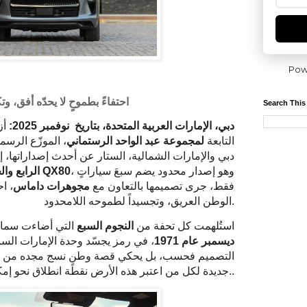
Pow
احتفاءً بطموحٍ لا يحدّه أفق، وت
Search This
دبي، الإمارات العربية المتحدة، بتاريخ نوفمبر
2025
:
أز
التابعة
لمجموعة عبد الواحد الرستماني
، الموزّع الرسم
دبي والإمارات الشمالية، الستار عن أحدث إصداراتها، 
، وهو إصدار محدود يضم سبعَ سياراتٍ
QX80
الرابع والخمسين من سيارة إنفينيتي
فقط، جرى تصميمها بالتعاون مع
مجوهرات داماس
، اح
الوطن العريق، وتجسيداً لطموحه اللامحدود.
استُلهمت كل تحفة من
النجوم السبع
التي أضاءت سماء
ديسمبر عام
1971
، في رمز يجسّد وحدة الإمارات السبع
التصميم فحسب، بل يحكي قصة وطنٍ نسج مجده من الحل
جديدة لكل من اعتبر هذه الأرض نقطة انطلاق نحو إمكانات غير محدودة..