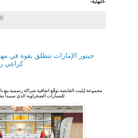
-
النهاية
-
كراعِي ر
مجموعة إيليت القابضة توقّع اتفاقية شراكة رسمية مع نا
للسيارات الصحراوية الذي سيبد
أ
بشه