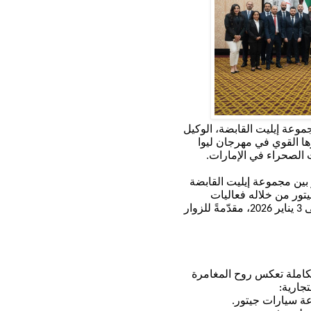
موعة إيليت القابضة، الوكيل
ها القوي في مهرجان ليوا
ت الصحراء في الإمارات
.
بين مجموعة إيليت القابضة
تور
من خلاله فعاليات
ى
3
يناير
2026
، مقدّمةً للزوار
املة تعكس روح المغامرة
جارية:
ة سيارات
جيتور
.