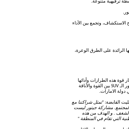
ة ترفيهية متنوعة
.
ور
.
ح الاستكشاف
، وتجمع بين الأداء
ا
الرائدة على الطرق الوعرة،
ار قوة هذه الطرازات وأدائها
ر
الـ
SUV
بين القوة
والأناقة
 دول
ة الامارات.
ليت القابضة
:
"
تمثل شراكتنا مع
لمجتمع
.
مشاركة
جيتور
ليست
لشغف .
و الهدف
من هذه
ية التي تقام في المنطقة
"