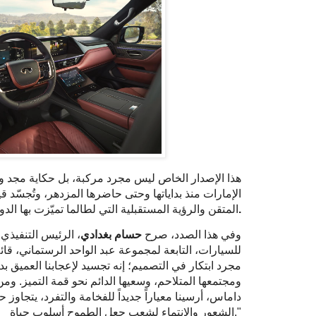
هذا الإصدار الخاص ليس مجرد مركبة، بل حكاية مجد وف
الإمارات منذ بداياتها وحتى حاضرها المزدهر، وتُجسّد قيم
.
المتقن والرؤية المستقبلية التي لطالما تميّزت بها الدو
وفي هذا الصدد، صرح
حسام بغدادي
، الرئيس التنفيذي
للسيارات، التابعة لمجموعة عبد الواحد الرستماني، قائلاً
مجرد ابتكار في التصميم؛ إنه تجسيد لإعجابنا العميق بدول
ومجتمعها المتلاحم، وسعيها الدائم نحو قمة التميز. و
داماس، أرسينا معياراً جديداً للفخامة والتفرد، يتجاو
الشعور والانتماء لشعب جعل الطموح أسلوب حياة."