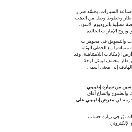
ة: إطار وخطوط وصل من الذهب
 مطلِية بالروديوم الأسود،
جات والتسويق في مجوهرات
 متماشياً مع الخطى الوثابة
 أرض الإمكانات اللامتناهية، وقد
ي إطار مختلف ليمثل لوحةً
رث والطموح واتساع آفاق
جربته في
معرض إنفينيتي على