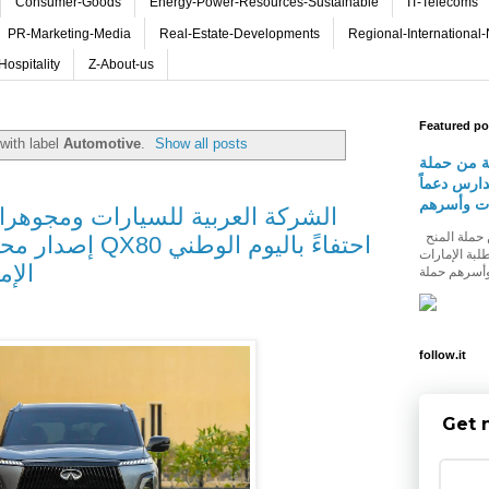
Consumer-Goods
Energy-Power-Resources-Sustainable
IT-Telecoms
PR-Marketing-Media
Real-Estate-Developments
Regional-International
Hospitality
Z-About-us
Featured po
with label
Automotive
.
Show all posts
ة من حملة
دارس دعماً
ات وأسرهم
الشركة العربية للسيارات ومجوه
شومارت تطلق النسخة الثالثة من حملة المنح
إصدار محدود من سي
لبة الإمارات
الإم
follow.it
Get 