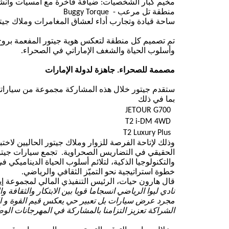
مخيم كبار
الشخصيات
:
ضيافة
فاخرة
مع أمسيات وأنشط
منطقة تل مرعب
-
rque
Buggy To
ساحة قيادة وتجارب أداء
لعشاق
المغامرات وملاك
جيت
تم تصميم كل منطقة لتعكس هوية
جيتور
المفعمة برو
وأسلوب الحياة والشغف الإماراتي
في ا
لصحراء
.
مصممة للصحراء. جاهزة لدولة الإمارات
ستقدم
جيتور
خلال
هذه
المشاركة
مجموعة من
سياراته
بما في ذلك
JETOUR G700
T2
i
-DM 4WD
T2 Luxury Plus
وذلك لإتاحة الفرصة للزوار وملاك
جيتور
الحاليين لاختب
الحقيقي في التضاريس الصحراوية
.
تجمع سيارات
جيتو
والتكنولوجيا
الذكية،
لتلائم أسلوب الحياة الديناميكي في
خطوة استراتيجية نحو التميّز الثقافي والرياضي
.
قال هارون حيات، الرئيس التنفيذي المالي لمجموعة إي
نادي ليوا الرياضي انسجاما قويا بين الابتكار
والثقافة
وا
مجرد عرض
سيارات
بل تعبير حي يعكس قيم القوة و
ا
الشراكة تعزيز التزامنا بال
مشاركة في المهرجانات الوطن