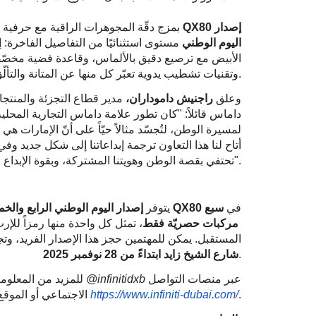
إصدار
QX80
بمزج دقّة المجوهرات الراقية مع حرفية صناعة السيارات، يجسّد طراز
اليوم الوطني
مستوى استثنائيًا من التفاصيل الفاخر
الأبيض مع ترصيع دقيق بالألماس، وقاعدة فضية مخصّصة
وتقنيات تشطيب يدوية تعبّر كل منها عن المتانة والتألّق وروح الإمارات الخالدة.
وعلق
راجنيش داموداران،
مدير قطاع التجزئة والمنت
داماس قائلاً: "كان تطور علامة داماس التجارية المحلية
لمسيرة الوطن، لتُجسّد مثالاً حيّاً على أنّ الإمارات هي
أتاح لنا هذا التعاون ترجمة إبداعاتنا إلى شكل جديد وف
تحتفي بقصة الوطن وهويتنا المشتركة، وبقوة الإبداع الهادف إلى معنى أسمى".
في
سبع
QX80
إصدار اليوم الوطني الرابع والخمسين من سيارة إنفينيتي
يتوفر
مركبات
حصريّة فقط
، تمثل كل واحدة منها رمزاً للإ
المستقبل. يمكن للمهتمين حجز هذا الإصدار الفريد، وت
.
شارع الشيخ زايد ابتداءً من
28
نوفمبر
2025
عبر منصات التواصل
@infinitidxb
للمزيد من المعلومات، يُرجى زيارة حساب
.
com/
https://www.infiniti-dubai.
الاجتماعي أو الموقع الإلكتروني