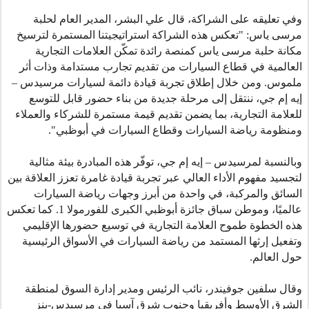
وفي تعليقه على الشراكة، قال علي البشر، المدير العام لحلبة
مرسى ياس: "تعكس هذه الشراكة استراتيجيتنا المستمرة لترسيخ
مكانة حلبة مرسى ياس كمنصة رائدة تمكّن العلامات التجارية
العالمية في قطاع السيارات من تقديم تجارب مستدامة وذات أثر
ملموس. ومن خلال إطلاق تجربة قيادة دائمة لسيارات مرسيدس –
إيه إم جي، ننتقل إلى مرحلة جديدة من بناء حضور قابل للتوسع
للعلامة التجارية، بما يضمن تقديم قيمة مستمرة للشركاء والعملاء
ومنظومة رياضة السيارات وقطاع السيارات في أبوظبي
."
وبالنسبة لمرسيدس – إيه إم جي، توفّر هذه المبادرة بيئة مثالية
لتجسيد مفهوم الأداء العالي عبر تجربة قيادة غامرة تعزز العلاقة بين
السائق والمركبة، في واحدة من أبرز وجهات رياضة السيارات
عالميًا، وموطن سباق جائزة أبوظبي الكبرى للفورمولا 1. كما تعكس
هذه الخطوة طموح العلامة التجارية في توسيع حضورها الإقليمي
وتفعيل إرثها المستمد من رياضة السيارات في الأسواق الرئيسية
حول العالم
.
وقال سلفين جوفيندر، نائب الرئيس ومدير إدارة السوق لمنطقة
الشرق الأوسط وأفريقيا وجنوب شرق آسيا في مرسيدس-بنز