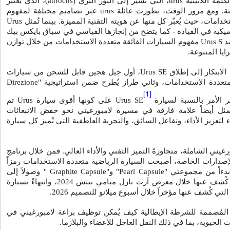
لمة اللاتينية
urus
، التي تُشير إلى الثور البري (
aurochs
)، الذي يعتبر
ثة. ومع مرور الوقت، تطورت عائلة
urus
عبر تصاميم مختلفة لمفهوم
خدامات، حيث يُعبّر كل منها عن هويته التقنية المميزة. بينما تُمثل
Urus
ناميكية في القيادة - كما يتضح من إنجازها القياسي في سباق بايكس بيك
سد
Urus S
مفهوم السيارات الفائقة متعددة الاستخدامات من خلال توازن
ايا المتنوعة.
الابتكار إلى إطلاق
Urus SE
، أول جيل هجين قابل للشحن من سيارات
 متعددة الاستخدامات، وثاني طراز يُطرح ضمن استراتيجية "
Direzione
[1]
ر الأمر بالنسبة لسيارة
Urus SE
على كونها أقوى سيارة
Urus
تم
تُمثل أيضاً علامة فارقة في مسيرة لامبورغيني نحو خفض الانبعاثات
 لتعزيز الأداء، وتفاعل السائق، والتجربة العاطفية التي تُميز كل سيارة
يني الشاملة، متجاوزةً التميز التقني والأداء العالي. فمن خلال برنامج
لإصدارات الخاصة، أصبحت السيارة الرياضية متعددة الاستخدامات رمزاً
بدءاً من مجموعتي "
Pearl Capsule
" و"
Graphite Capsule
" وصولاً إلى
 عنها خلال معرض آرت بازل ميامي بيتش 2024، وانتهاءً بسيارة
التي كُشف عنها مؤخراً خلال أسبوع ميلانو للتصميم 2026.
ة المُصممة للشرطة الإيطالية كيف يُمكن توظيف براعة لامبورغيني في
الحيوية، بما في ذلك النقل العاجل للأعضاء والبلازما.