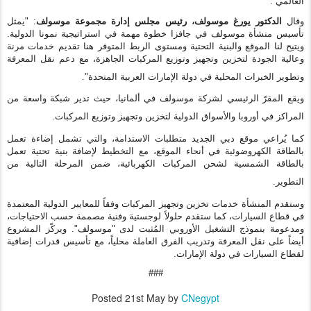
العالمي
.”
وقال
الدكتور يورغ موسولف، رئيس مجلس إدارة مجموعة موسولف
: "يمثل
تأسيس منشأة موسولف في جافزا خطوة مهمة في استراتيجية نمونا الدولية.
ويتيح لنا الموقع والبنية التحتية ومستوى الربط المتوفر هنا تقديم خدمات مرنة
وعالية الجودة لتخزين وتجهيز وتوزيع المركبات الجاهزة، مع دعم نقل المعرفة
وتطوير الخبرات المحلية في دولة الإمارات العربية المتحدة".
ويقع المقرّ الرئيسي لشركة موسولف في ألمانيا، حيث تدير شبكة واسعة من
المراكز في أوروبا والأسواق الدولية لتخزين وتجهيز وتوزيع المركبات
.
كما يُراعي موقع دبي الجديد متطلبات
الاستدامة،
والتي تشمل إضاءة تعمل
بالطاقة الكهروضوئية في أنحاء الموقع، مع التخطيط لإضافة بنية تحتية تعمل
بالطاقة الشمسية لشحن المركبات الكهربائية، ضمن المرحلة التالية من
التطوير
.
وستقدم المنشأة خدمات تخزين وتجهيز المركبات وفقاً للمعايير الدولية المعتمدة
في قطاع السيارات، كما ستقدم حلولاً لوجستية وفنية مصممة حسب الاحتياجات،
ومدعومة بنموذج التشغيل الأوروبي المُثبت لدى "موسولف". ويركّز المشروع
أيضاً على نقل المعرفة وتدريب الفرق العاملة محلياً، مع تأسيس قدرات إضافية
لقطاع السيارات في دولة الإمارات.
###
Posted
21st May
by
CNegypt