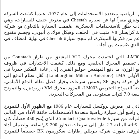
يعود تاريخ سيارات لامبورغيني الرياضية متعددة الاستخدامات إلى عام 1977، عندما كشفت الشركة
ونيزي مقراً لها عن سيارة
Cheetah
في معرض جنيف للسيارات، وهي
ات طُوّر للاستخدامات العسكرية. صُممت السيارة بالتعاون مع شركة
ك كرايسلر
V8
مثبت في الخلف، وهيكل فولاذي أنبوبي، وجسم مفتوح
غم من فكرتها المبتكرة، لم تنجح سيارة
Cheetah
في نهاية المطاف في
لذي صُممت من أجله.
LM0
، التي اعتمدت محرك
V12
المشتق من طراز
Countach
من
ى تصميم المحرك الخلفي. ومع ذلك، كشفت الاختبارات في ظروف
ع الوزن، ما دفع المهندس جوليو ألفيري إلى إعادة التفكير جذرياً في
الأولي
LMA
(
Lamborghini Militaria Anteriore
)، نُقل نظام الدفع إلى
اقل حركة يدوي
ZF
بخمس سرعات وخيار فصل نظام الدفع الأمامي.
اً النموذج التجريبي
LM003
، المزود بمحرك
VM
توربوديزل، والنموذج
لترات مستوحى من المحركات البحرية.
بروكسل للسيارات عام 1986 مع الظهور الأول للنموذج
ق واسع أول سيارة رياضية متعددة الاستخدامات فائقة الأداء في العالم.
Countach Quattrovalvole
، الذي يُنتج 450 حصاناً، كان
قادراً على دفع كتلته البالغة 2.7 طن إلى سرعات تتجاوز 200 كم/ساعة. ولضمان أداء
روف، طورت شركة بيريللي إطارات سكوربيون
BK
خصيصاً للنموذج