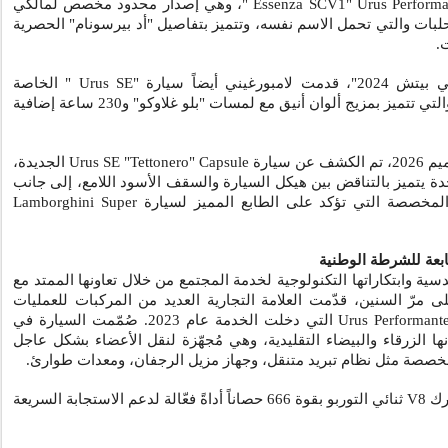
Urus Performa
"
Essenza SCV1
"، وهي إصدار محدود مخصص لمالكي
لبات والتي تحمل الاسم نفسه، وتتميز بتفاصيل "أد بيرسونام" الحصرية
.
ني أيضاً سيارة "
Urus SE
" الخاصة
المستوحاة من مدينة ميامي، والتي تتميز بمزيج ألوان أنيق مع لمسات "بلو غلاوكو" و230 ساعة إضافية
 سيارة
Urus SE "Tettonero" Capsule
الجديدة،
إصدار محدود من 630 وحدة يتميز بالتناقض بين هيكل السيارة والسقف الأسود اللامع، إلى جانب
 المخصصة التي تؤكد على الطابع المميز لسيارة
Lamborghini Super
ابعة للشرطة الوطنية
دسية وابتكاراتها التكنولوجية لخدمة المجتمع من خلال تعاونها الممتد مع
ى مرّ السنين، قدّمت العلامة التجارية العديد من المركبات للعمليات
Urus Performant
التي دخلت الخدمة عام 2023. صُمّمت السيارة في
ها الزرقاء والبيضاء التقليدية، وهي مُجهّزة لنقل الأعضاء بشكل عاجل
ُخصصة مثل نظام تبريد متنقل، وجهاز مزيل الرجفان، ومعدات طوارئ.
حرك
V8
ثنائي التوربو بقوة 666 حصاناً أداةً فعّالة لدعم الاستجابة السريعة