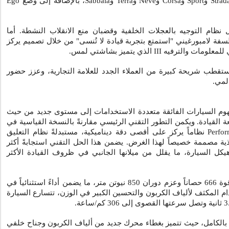
Strad
و
Sport
و
Corsa
و
Neve
و
Terra
و
Sabbaia
، بالإضافة إلى وضع
Ego
نظام التوجيه بالعجلات الخلفية وقضبان منع الانقلاب النشطة. أما
سفة لامبورغيني "استمتع بتجربة قيادة لا تُنسى" من خلال تصميم يركز
 للمعلومات والترفيه
III
الذي يتميز بشاشتي لمس.
ستقطب شريحة كبيرة من العملاء الجدد للعلامة التجارية، وعزز حضور
لمي.
م السيارات الفائقة متعددة الاستخدامات إلى مستوى جديد من حيث
تعة القيادة. ويكمن التطور التقني الرئيسي مقارنةً بالنسخة القياسية في
Perfor
نظاماً يركز على أقصى دقة ديناميكية، مستبدلةً نظام التعليق
ذية مصممة خصيصاً لهذا الغرض. يضمن هذا الحل التقني استجابةً أكثر
هيكل السيارة، ما يقلل من ميلانها الجانبي في ظروف القيادة الأكثر
ثنائي التوربو قوة 666 حصاناً وعزم دوران 850 نيوتن متر، ما يضمن أداءً استثنائياً في
 المكثف لألياف الكربون والتحسين الكبير في الوزن، تتسارع السيارة
ئية بالكامل، حيث تتميز بغطاء محرك جديد من ألياف الكربون وجناح خلفي