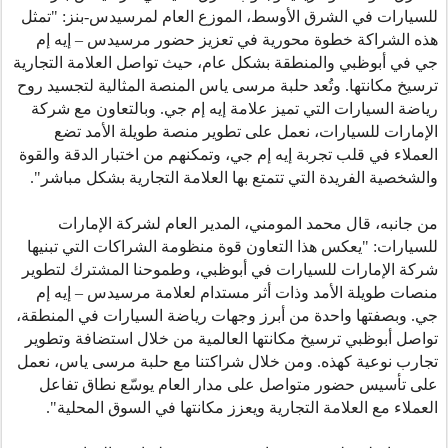
للسيارات في الشرق الأوسط، الموزع العام لمرسيدس-بنز: "تمثل
هذه الشراكة خطوة محورية في تعزيز حضور مرسيدس – إيه إم
جي في أبوظبي والمنطقة بشكل عام، حيث تواصل العلامة التجارية
ترسيخ مكانتها. وتُعد حلبة مرسى ياس المنصة المثالية لتجسيد روح
رياضة السيارات التي تميز علامة إيه إم جي. وبالتعاون مع شركة
الإمارات للسيارات، نعمل على تطوير منصة طويلة الأمد تضع
العملاء في قلب تجربة إيه إم جي، وتمكنهم من اختبار الدقة والقوة
والشخصية الفريدة التي تتمتع بها العلامة التجارية بشكل مباشر
."
من جانبه، قال محمد المومني، المدير العام لشركة الإمارات
للسيارات: "يعكس هذا التعاون قوة منظومة الشراكات التي تبنيها
شركة الإمارات للسيارات في أبوظبي، وطموحنا المشترك لتطوير
منصات طويلة الأمد وذات أثر مستدام لعلامة مرسيدس – إيه إم
جي. وبصفتها واحدة من أبرز وجهات رياضة السيارات في المنطقة،
تواصل أبوظبي ترسيخ مكانتها العالمية من خلال استضافة وتطوير
تجارب نوعية كهذه. ومن خلال شراكتنا مع حلبة مرسى ياس، نعمل
على تأسيس حضور متواصل على مدار العام يوسّع نطاق تفاعل
العملاء مع العلامة التجارية ويعزز مكانتها في السوق المحلية
."