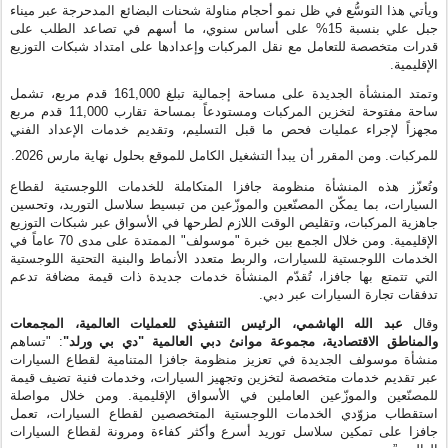
ويأتي هذا التوسُّع في ظل نمو أحجام مناولة شحنات
البضائع
المدحرجة عبر ميناء
جبل علي بنسبة 15% على أساس سنوي، ما أسهم في تصاعد الطلب على
قدرات متخصصة للتعامل مع نقل المركبات وإعدادها على امتداد شبكات التوزيع
الإقليمية.
وتمتد المنشأة الجديدة على مساحة إجمالية تبلغ 161,000 قدم مربع، تشمل
ساحة مفتوحة لتخزين المركبات ومستودعاً بمساحة تقارب 11,000 قدم مربع
مجهزاً لإجراء عمليات فحص ما قبل التسليم، وتقديم خدمات
الإعداد الفني
للمركبات
. ومن المقرر أن يبدأ التشغيل الكامل للموقع بحلول نهاية مارس 2026.
وتُعزّز هذه المنشأة منظومة جافزا المتكاملة للخدمات اللوجستية لقطاع
السيارات، بما يمكّن المصنّعين والموزّعين من تبسيط سلاسل التوريد، وتحسين
جاهزية المركبات، وتقليص الوقت اللازم لطرحها في الأسواق عبر شبكات التوزيع
الإقليمية. ومن خلال الجمع بين خبرة "موسولف" الممتدة على مدى 70 عاماً في
الخدمات اللوجستية للسيارات، والربط متعدد الأنماط والبنية التحتية اللوجستية
التي تتمتع بها جافزا، تُقدّم المنشأة خدمات جديدة ذات قيمة مضافة تدعم
تدفقات تجارة السيارات عبر دبي
.
وقال
عبد الله الهاشمي، الرئيس التنفيذي للعمليات
العالمية
، المجمعات
والمناطق الاقتصادية، مجموعة موانئ دبي العالمية "دي بي ورلد"
: "تساهم
منشأة موسولف الجديدة في تعزيز منظومة جافزا المتنامية لقطاع السيارات
عبر تقديم خدمات متخصصة لتخزين وتجهيز السيارات، وخدمات فنية تضيف قيمة
للمصنّعين والموزّعين العاملين في الأسواق الإقليمية. ومن خلال مواصلة
استقطاب مزوّدي الخدمات اللوجستية المتخصصين لقطاع السيارات، تعمل
جافزا على تمكين سلاسل توريد أسرع وأكثر كفاءة ومرونة لقطاع السيارات