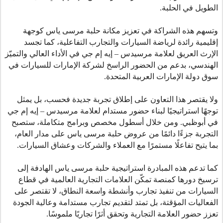
الطويل في الحلبة
.
وتسهم هذه الشراكة في تعزيز مكانة حلبة مرسى ياس كوجهة
إقليمية رائدة لرياضة السيارات والتجارب التفاعلية، كما تجسد
الإرث العريق لعلامة مرسيدس – إيه إم جي في الأداء العالي والتميّز
الهندسي، بدعم من الحضور الراسخ لشركة الإمارات للسيارات في
سوق دولة الإمارات العربية المتحدة
.
ولا يقتصر هذا التعاون على إطلاق تجربة جديدة فحسب، بل يمثل
توجهًا استراتيجيًا لبناء حضور مستدام لعلامة مرسيدس – إيه إم جي
في أبوظبي. ومن خلال أسطول مخصص وبرامج متكاملة، ستصبح
التجربة جزءًا دائمًا من عروض حلبة مرسى ياس على مدار العام،
بما يتيح تفاعلًا مستمرًا مع العملاء والشركات وعشاق السيارات
.
كما تدعم هذه المبادرة استراتيجية حلبة مرسى ياس الهادفة إلى
ترسيخ دورها كمنصة تمكّن العلامات التجارية العالمية في قطاع
السيارات من تنفيذ تجارب وأنشطة واسعة النطاق، لا تقتصر على
الفعاليات المؤقتة، بل تمتد لتقديم تجارب مستدامة وعالية الجودة
تعزز حضور العلامة التجارية وتحقق أثرًا تجاريًا ملموسًا
.