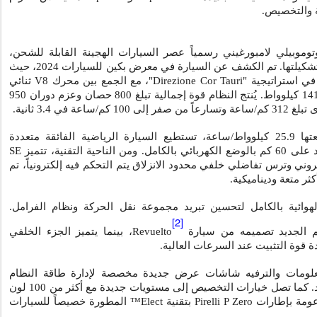
ة والتخصيص.
توموبيلي لامبورغيني رسمياً عصر السيارات الهجينة القابلة للشحن،
في تشكيلتها. تم الكشف عن السيارة في معرض بكين للسيارات 2024، حيث
 في استراتيجية "
Direzione Cor Tauri
"، مع الجمع بين محرك
V8
ثنائي
التوربو ومحرك كهربائي بقوة 141 كيلوواط. يُنتج النظام قوة إجمالية تبلغ 800 حصان وعزم دوران 950
عة في 3.4 ثانية.
بفضل البطارية التي تبلغ سعتها 25.9 كيلوواط/ساعة، تستطيع السيارة الرياضية الفائقة متعددة
ة التقنية، تتميز
SE
ني وترس تفاضلي خلفي محدود الانزلاق يتم التحكم فيه إلكترونياً، تم
ثر متعة وديناميكية.
الهوائية بالكامل لتحسين تبريد مجموعة نقل الحركة ونظام الفرامل.
[2]
م الجديد تصميمه من سيارة
Revuelto
، بينما يتميز الجزء الخلفي
قوة التثبيت عند السرعات العالية.
معلومات والترفيه شاشات عرض جديدة مخصصة لإدارة طاقة النظام
الهجين وبيانات القياس عن بُعد. كما تصل خيارات التخصيص إلى مستويات جديدة مع أكثر من 100 لون
Pirelli P Zero
بتقنية
Elect
™ المطورة خصيصاً للسيارات