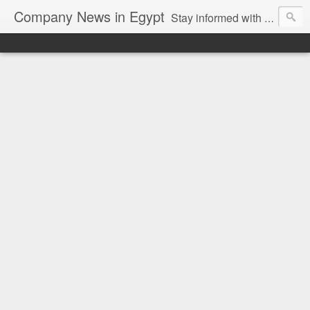
Company News in Egypt
Stay informed with the latest company news and developments in Egypt and the region through our unbiased and direct news platform. Our blog publishes press releases and news directly from companies and their PR agencies, giving you a clear and unfiltered view of the industry. Make informed decisions with our easy to follow and clutter-free approach to company news.