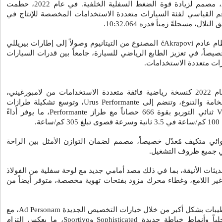
، مصمم لزيادة قوة الضغط السفلية الخلفية. في عام 2022، حطمت
م القياسي لفئة السيارات متعددة الاستخدامات المخصصة للإنتاج في
التلال، مسجلةً زمناً قدره
10:32.064
.
ظام عادم
Akrapovi
č
المصنوع من التيتانيوم وصولاً إلى إطارات بيريللي
يصاً، في تعزيز الطابع الرياضي للسيارة، جامعاً بين قدرات السيارات
ارات متعددة الاستخدامات.
في عام 2022 كنسخة رياضية فائقة متعددة الاستخدامات من لامبورغيني،
خامة والتنوع، وتنضم إلى
Urus Performante
، وتوسع تشكيلة طرازات
V
ثنائي التوربو بقوة 666 حصاناً مع طراز
Performante
، ما يوفر أداءً
ة.
ائي متكيف مُعدّل خصيصاً، مصمم لضمان التوازن الأمثل بين الراحة
في جميع ظروف التشغيل.
يثات الأنيقة، بما في ذلك مصد أمامي جديد مع لوحة سفلية من الفولاذ
 غير اللامع، وغطاء محرك مزود بفتحات تهوية مخصصة، متوفر أيضاً من
طيبات بشكل أكبر من خلال خيارات التخصيص الجديدة
Ad Personam
، مع
Sophisticated
و
Sportivo
، ما يعكس التزام