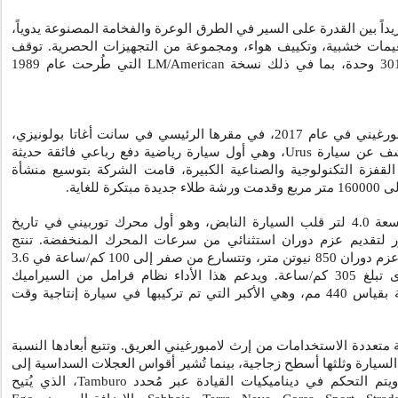
ريداً بين القدرة على السير في الطرق الوعرة والفخامة المصنوعة يدوياً،
عيمات خشبية، وتكييف هواء، ومجموعة من التجهيزات الحصرية. توقف
LM/American
التي طُرحت عام 1989
سجلت شركة أوتوموبيلي لامبورغيني في عام 2017، في مقرها الرئيسي في سانت أغاتا بولونيزي،
لكشف عن سيارة
Urus
، وهي أول سيارة رياضية دفع رباعي فائقة حديثة
 القفزة التكنولوجية والصناعية الكبيرة، قامت الشركة بتوسيع منشأة
ثنائي التوربو سعة 4.0 لتر قلب السيارة النابض، وهو أول محرك توربيني في تاريخ
ّر لتقديم عزم دوران استثنائي من سرعات المحرك المنخفضة. تنتج
قوة 650 حصان وعزم دوران 850 نيوتن متر، وتتسارع من صفر إلى 100 كم/ساعة في 3.6
ثانية وتصل إلى سرعة قصوى تبلغ 305 كم/ساعة. ويدعم هذا الأداء نظام فرامل من السيراميك
الكربوني يتميز بأقراص أمامية بقياس 440 مم، وهي الأكبر التي تم تركيبها في سيارة إنتاجية وقت
 متعددة الاستخدامات من إرث لامبورغيني العريق. وتتبع أبعادها النسبة
السيارة وثلثها أسطح زجاجية، بينما تُشير أقواس العجلات السداسية إلى
ويتم التحكم في ديناميكيات القيادة عبر مُحدد
Tamburo
، الذي يُتيح