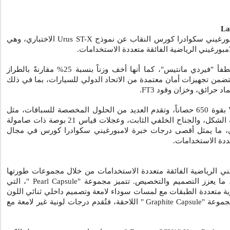
La
Urus ST-X
الاختباري، وهي
بورغيني الرياضية الفائقة متعددة الاستخدامات.
بلونها الأخضر المطفأ "فيردي مانتيس"، كما أنها أخف وزناً بنسبة 25% مقارنةً بالطراز
من تجهيزات أمان معتمدة من الاتحاد الدولي للسيارات، بما في ذلك
اد حرائق، وخزان وقود
FT3
.
بقوة 650 حصاناً، وتقدم العديد من الحلول المخصصة للسباقات، مثل
أنابيب العادم الجانبية سداسية الشكل، والجناح الخلفي الثابت، وعجلات قياس 21 بوصة ذات صامولة
لي، ما يمثل أقصى درجات خبرة لامبورغيني سكوادرا كورس في مجال
ددة الاستخدامات.
ني الرياضية الفائقة متعددة الاستخدامات من خلال مجموعات طورتها
 ما يعزز التصميم والتخصيص. تتميز مجموعة "
Pearl Capsule
"، التي
، بألوان لؤلؤية متعددة الطبقات مع لمسات سوداء لامعة وتصميم داخلي ثنائي اللون
مجموعة "
Graphite Capsule
" اللاحقة، فتُقدم درجات لونية غير لامعة مع