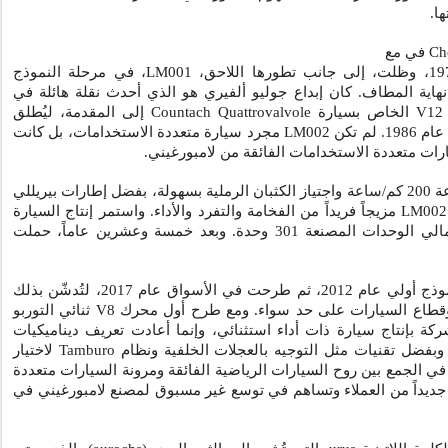
ا.
Ch
في مع
LM001
، في مرحلة النموذج
اية المطاف. كان إبداع جوليو ألفيري هو الذي أحدث نقلة هائلة في
V12
الخاص بسيارة
Countach Quattrovalvole
إلى المقدمة، ليُطلق
. لم تكن
LM002
مجرد سيارة متعددة الاستخدامات، بل كانت
ات متعددة الاستخدامات الفائقة من لامبورغيني.
وبفضل قدرتها على تجاوز سرعة 200 كم/ساعة واجتياز الكثبان الرملية بسهولة، بفضل إطارات بيريللي
LM002
مزيجاً فريداً من الفخامة والتفرد والأداء. واستمر إنتاج السيارة
حتى عام 1992، حيث بلغ إجمالي الوحدات المصنعة 301 وحدة. وبعد خمسة وعشرين عاماً، حملت
تم الكشف عنها لأول مرة كنموذج أولي عام 2012، ثم طرحت في الأسواق عام 2017، لتُدشّن بذلك
ة وقطاع السيارات على حد سواء. ومع طرح أول محرك
V8
ثنائي التوربو
ركة بإنتاج سيارة ذات أداء استثنائي، وإنما أعادت تعريف ديناميكيات
 وبفضل تقنيات مثل التوجيه بالعجلات الخلفية ونظام
Tamburo
لاختيار
في الجمع بين روح السيارات الرياضية الفائقة ومرونة السيارات متعددة
جديداً من العملاء وتساهم في توسع غير مسبوق لمصنع لامبورغيني في