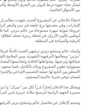
ليمثل صلة حيوية تربط الزوار من الشرق الأوسط وأفريقي
من الأسواق العالمية.
احتفاءً بالإعلان عن المشروع الجديد، شهدت معالم بار
الإمارات، وفي مقدمتها برج خليفة في دبي والمقر الر
عروضًا ضوئية مبهرة مستوحاة من عالم ديزني. كما تلألأ
أبوظبي باللون الأزرق، في لحظة رمزية تجسّد انطلا
الترفيه والسياحة في المنطقة.
وتُجسّد عالم ومنتجع ديزني ترفيهي الجديد تكاملًا فري
"ديزني" ومعالمها الترفيهية الشهيرة، وبين الملامح الث
ضيافتها وترحيبها، وشواطئها الخلابة وتصاميمها المعمار
مسؤولية تطوير المشروع وبنائه بالكامل، فيما ستقود
الأسطوريين التابع لها عملية التصميم الإبداعي والإشر
لضمان توفير تجربة عالمية المستوى.
ويشكل هذا الإعلان إنجازاً بارزاً لكل من "ميرال" و"د
مسيرة الجهود الرامية لترسيخ مكانة جزيرة ياس كمركز
وسيتم الإعلان عن تفاصيل عالم ومنتجع ديزني الترفيهي 