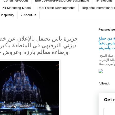
Consumer-Goods
Energy-Power-Resources-Sustainable
IT-Telecoms
PR-Marketing-Media
Real-Estate-Developments
Regional-International
Hospitality
Z-About-us
Featured po
جزيرة ياس تحتفل بالإعلان عن خط
ة من حملة
دارس دعماً
ديزني الترفيهي في المنطقة بأكب
ات وأسرهم
وإضاءة معالم بارزة وعروض حي
شومارت تطلق النسخة الثالثة من حملة المنح
لبة الإمارات
follow.it
Get 