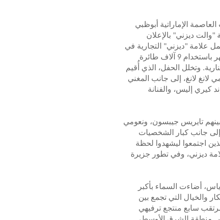
لعاصمة الإماراتية أبوظبي
"والت ديزني" بالإعلان
 علامة "ديزني" التجارية في
منطقة الشرق الأوسط وأفريقيا، وذلك خلال عرض مبهر باستخدام 9 آلاف طائرة
رية. وتخلل الحفل، الذي أُقيم
ي لانغ لانغ، إلى جانب المغني
د كيري إليس، والفنانة
بينهم تايريس جيبسون، ونعومي
 إلى جانب كبار الشخصيات
ذين اجتمعوا ليشهدوا لحظة
لامة ديزني، وفي تطور جزيرة
 ياس، أضاءت السماء بأكبر
ر والخيال التي تجمع بين
مرتقب سابع منتجع ترفيهي
في منطقة الشرق الأوسط،