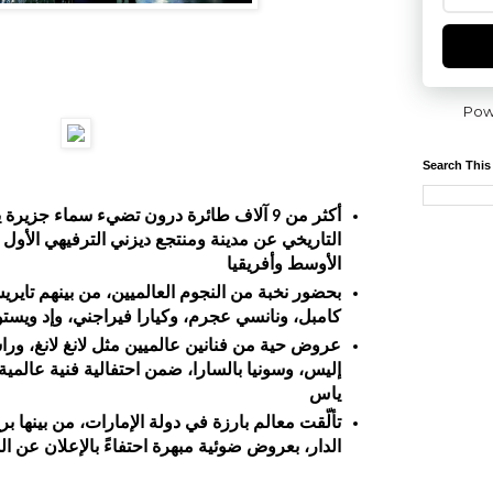
Pow
Search This
أكثر من 9 آلاف طائرة درون تضيء سماء جزيرة
التاريخي عن مدينة ومنتجع ديزني الترفيهي الأو
الأوسط وأفريقيا
بحضور نخبة من النجوم العالميين، من بينهم تاي
كامبل، ونانسي عجرم، وكيارا فيراجني، وإد ويست
عروض حية من فنانين عالميين مثل لانغ لانغ، ورا
إليس، وسونيا بالسارا، ضمن احتفالية فنية عالم
ياس
تألّقت معالم بارزة في دولة الإمارات، من بينها 
الدار، بعروض ضوئية مبهرة احتفاءً بالإعلان عن 