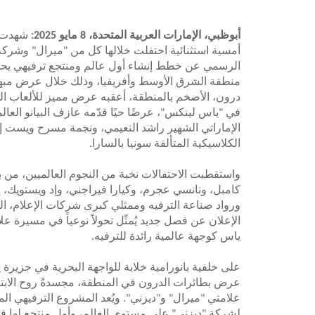
أبوظبي، الإمارات العربية المتحدة، 8 مايو 2025:
شهدت ا
أمسية استثنائية احتفلت خلالها كل من "ميرال" وشركة 
الرسمي عن خطط إنشاء أول عالم ومنتجع ترفيهي يحمل
درون، الأضخم بالمنطقة، أعقبه عرض مميز للألعاب النا
في "ياس لينكس"، عرضًا حيًا قدّمه عازف البيانو العالم
الإماراتي الشهير راشد النعيمي، ونجمة مسرح ويست إن
الكلاسيكية المتألقة سونيا بالسارا.
واستقطبت الاحتفالات نخبة من النجوم العالميين، من 
كامبل، ونانسي عجرم، وكيارا فيراجني، وإد ويستويك،
ورواد صناعة الترفيه وممثلي كبرى شركات الإعلام، ال
الإعلان عن فصل جديد يُمثّل تحولاً نوعياً في مسيرة ع
ياس كوجهة عالمية رائدة للترفيه.
على خلفية بانورامية خلابة للواجهة البحرية في جزيرة
عرض بطائرات الدرون في المنطقة، مجسدةً روح الابتكا
علامتي "ميرال" و"ديزني". ويُعد المشروع الترفيهي ال
لشركة "ديزني" على مستوى العالم، وأول منتجع لها 